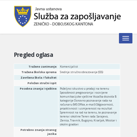
Toggle n
Pregled oglasa
Traženo zanimanje
Komercijalist
Tražena školska sprema
Srednje stručno obrazovanje (SSS)
Završena škola / fakultet
Položen stručni ispit
Posebna znanja i vještine
Poželjno iskustvo u prodaji na terenu
Sposobnost pregovaranja i razvijene
komunikacijske vještine Vozačka dozvola B
kategorije Osnovno poznavanje rada na
računaru (MS Office, e-mail) Odgovornost,
proaktivnost i usmjerenost na rezultat
Spremnost na rad na terenu, te poznavanje
terena i okoline Teren rada: Sarajevo,
Zenica, Travnik, Bugojno, Kiseljak, Mostar i
okolni gradovi
Potrebno znanje stranog
jezika