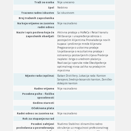
Traži se osoba
Nije uneseno
Spol
Nebitno
Trazeno radno iskustvo
Sa iskustvom
Broj traženih zaposlenika
Na koje vrijeme se zasniva
Nije naznačeno
radni odnos
Naziv i opis poslova koje će
Aktivna prodaja u HoReCa i Retail kanalu
zaposlenik obavljati
Održavanje i unapređenje odnosa s
postojećim klijentima Pronalaženje novih
kupaca i proširenje mreže klijenata
Pregovaranje o uslovima prodaje
Izvještavanje o rezultatima prodaje i
ostvarenju postavljenih ciljeva Praćenje
naplate i briga o urednom plaćanju
Realizacija isporuke robe Obezbjeđenje
optimalnog nivoa zaliha na prodajnim
mjestima
Mjesto rada (općina)
Baban Distillery, Lokacija rada: Kanton
Sarajevo, Srednjo-bosanski kanton, Zeničko-
dobojski kanton
Radno vrijeme
Nije naznačeno
Posebne psiho - fizičke
sposobnosti
Godine starosti
Očekivana plata
Radni odnos se zasniva na:
Nije naznačeno
Rok za stupanje na rad
Posebni zahtjevi
Nudimo: Stabilno i dinamično radno
poslodavca u posredovanju
okruženje uz mogućnost profesionalnog