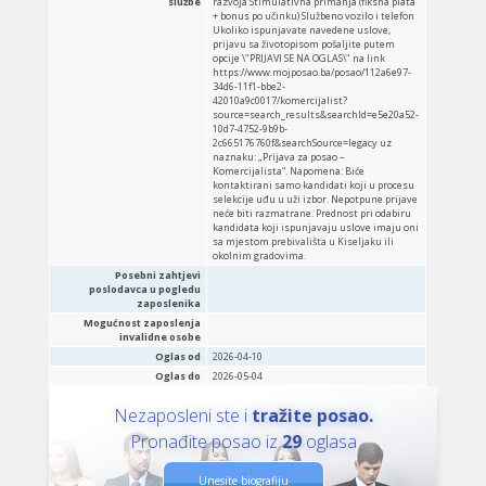
službe
razvoja Stimulativna primanja (fiksna plata
+ bonus po učinku) Službeno vozilo i telefon
Ukoliko ispunjavate navedene uslove,
prijavu sa životopisom pošaljite putem
opcije \"PRIJAVI SE NA OGLAS\" na link
https://www.mojposao.ba/posao/112a6e97-
34d6-11f1-bbe2-
42010a9c0017/komercijalist?
source=search_results&searchId=e5e20a52-
10d7-4752-9b9b-
2c665176760f&searchSource=legacy uz
naznaku: „Prijava za posao –
Komercijalista“. Napomena: Biće
kontaktirani samo kandidati koji u procesu
selekcije uđu u uži izbor. Nepotpune prijave
neće biti razmatrane. Prednost pri odabiru
kandidata koji ispunjavaju uslove imaju oni
sa mjestom prebivališta u Kiseljaku ili
okolnim gradovima.
Posebni zahtjevi
poslodavca u pogledu
zaposlenika
Mogućnost zaposlenja
invalidne osobe
Oglas od
2026-04-10
Oglas do
2026-05-04
Nezaposleni ste i
tražite posao.
Pronađite posao iz
29
oglasa
Unesite biografiju