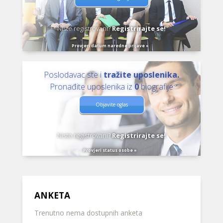
Niste registrovani?
Registrirajte se!
Provjeri datum naredne prijave »
Poslodavac ste i
tražite uposlenika.
Pronađite uposlenika iz
0
biografije
Objavite oglas
Niste registrovani?
Registrirajte se!
Provjeri status osobe »
ANKETA
Trenutno nema dostupnih anketa