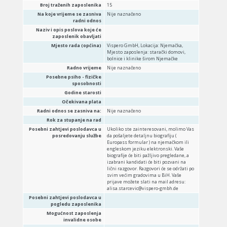
Broj traženih zaposlenika
15
Na koje vrijeme se zasniva
Nije naznačeno
radni odnos
Naziv i opis poslova koje će
zaposlenik obavljati
Mjesto rada (općina)
Vispero GmbH, Lokacija: Njemačka,
Mjesto zaposlenja: starački domovi,
bolnice i klinike širom Njemačke
Radno vrijeme
Nije naznačeno
Posebne psiho - fizičke
sposobnosti
Godine starosti
Očekivana plata
Radni odnos se zasniva na:
Nije naznačeno
Rok za stupanje na rad
Posebni zahtjevi poslodavca u
Ukoliko ste zainteresovani, molimo Vas
posredovanju službe
da pošaljete detaljnu biografiju (
Europass formular ) na njemačkom ili
engleskom jeziku elektronski. Vaše
biografije će biti pažljivo pregledane, a
izabrani kandidati će biti pozvani na
lični razgovor. Razgovori će se održati po
svim većim gradovima u BiH. Vaše
prijave možete slati na mail adresu:
alisa.starcevic@vispero-gmbh.de
Posebni zahtjevi poslodavca u
pogledu zaposlenika
Mogućnost zaposlenja
invalidne osobe