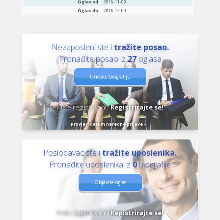
Oglas od
2016-11-09
Oglas do
2016-12-09
Nezaposleni ste i
tražite posao.
Pronađite posao iz
27
oglasa
Unesite biografiju
Niste registrovani?
Registrirajte se!
Provjeri datum naredne prijave »
Poslodavac ste i
tražite uposlenika.
Pronađite uposlenika iz
0
biografije
Objavite oglas
Niste registrovani?
Registrirajte se!