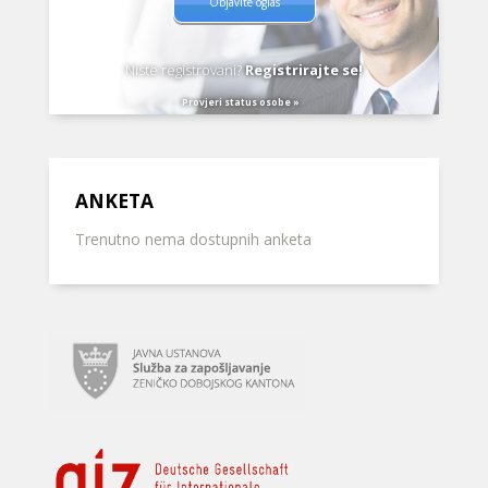
Objavite oglas
Niste registrovani?
Registrirajte se!
Provjeri status osobe »
ANKETA
Trenutno nema dostupnih anketa