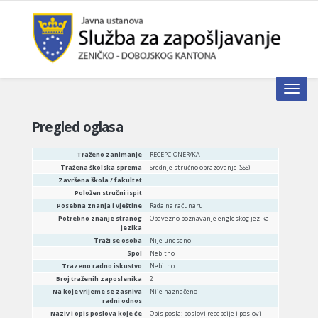
Toggle n
Pregled oglasa
Traženo zanimanje
RECEPCIONER/KA
Tražena školska sprema
Srednje stručno obrazovanje (SSS)
Završena škola / fakultet
Položen stručni ispit
Posebna znanja i vještine
Rada na računaru
Potrebno znanje stranog
Obavezno poznavanje engleskog jezika
jezika
Traži se osoba
Nije uneseno
Spol
Nebitno
Trazeno radno iskustvo
Nebitno
Broj traženih zaposlenika
2
Na koje vrijeme se zasniva
Nije naznačeno
radni odnos
Naziv i opis poslova koje će
Opis posla: poslovi recepcije i poslovi