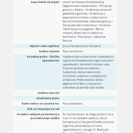
zaposlenik obavljati
vezani ze recepcijsko poslovanje
Odgovornosti recepcionera: • Primanje
gostiju u hotelu • Evidencija osnovnih
podataka o gostima • Evidencija o
popunjenosti hotela i o planiranim
datumima dolazaka i odlazaka gostiju •
Slanje potvrda o rezervaciji • Pružanje
informacija o uslugama • Rad sa
novcem, čekovima ili kreditnim
karticama • Pravljenje i izdavanje
faktura
Mjesto rada (općina)
Jonuz Company d.o.o. Sarajevo
Radno vrijeme
Nije naznačeno
Posebne psiho - fizičke
Izražena komunikativnost u ophođenju
sposobnosti
s gostima Posjedovanje organizacijskih
sposobnosti, sklonost timskom radu
Prijatne karakterne osobine i
ljubaznost, komunikativnost,
uslužnost, urednost, snalažljivost,
strpljivost Profesionalan odnos i
odgovornost Rad u smjenama i
vikendom po potrebi rada hotela
Godine starosti
Očekivana plata
Radni odnos se zasniva na:
Nije naznačeno
Rok za stupanje na rad
Posebni zahtjevi poslodavca u
Svi zaintersovani se mogu prijaviti na e
posredovanju službe
mail ili na navedenu adresu. Jonuz
Company d.o.o. Sarajevo Građevinarstvo,
trgovina, proizvodnja, turizam,
ugostiteljstvo i usluge Ul. Blažujski