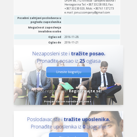
Drum bb, 71210Ilidza - Sarajevo Bosna i
Hercegovina Tel: +387 33 230 083, Fax:
+387 33 230 020, Mob.: +387 61 137 273
e.mail: jonuz.company@gmail.com
Posebni zahtjevi poslodavca u
pogledu zaposlenika
Mogućnost zaposlenja
invalidne osobe
Oglas od
2016-11-28
Oglas do
2016-11-21
Nezaposleni ste i
tražite posao.
Pronađite posao iz
25
oglasa
Unesite biografiju
Niste registrovani?
Registrirajte se!
Provjeri datum naredne prijave »
Poslodavac ste i
tražite uposlenika.
Pronađite uposlenika iz
0
biografije