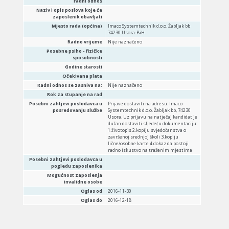
radni odnos
Naziv i opis poslova koje će
zaposlenik obavljati
Mjesto rada (općina)
Imaco Systemtechnik d.o.o. Žabljak bb
74230 Usora-BiH
Radno vrijeme
Nije naznačeno
Posebne psiho - fizičke
sposobnosti
Godine starosti
Očekivana plata
Radni odnos se zasniva na:
Nije naznačeno
Rok za stupanje na rad
Posebni zahtjevi poslodavca u
Prijave dostaviti na adresu: Imaco
posredovanju službe
Systemtechnik d.o.o. Žabljak bb, 74230
Usora. Uz prijavu na natječaj kandidat je
dužan dostaviti sljedeću dokumentaciju:
1.životopis 2.kopiju svjedočanstva o
završenoj srednjoj školi 3.kopiju
lične/osobne karte 4.dokaz da postoji
radno iskustvo na traženim mjestima
Posebni zahtjevi poslodavca u
pogledu zaposlenika
Mogućnost zaposlenja
invalidne osobe
Oglas od
2016-11-30
Oglas do
2016-12-18