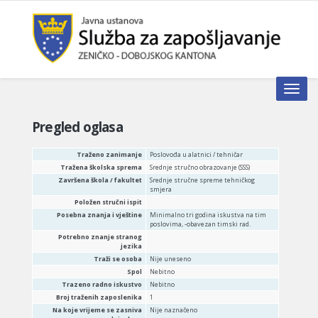
Toggle n
Pregled oglasa
Traženo zanimanje
Poslovođa u alatnici / tehničar
Tražena školska sprema
Srednje stručno obrazovanje (SSS)
Završena škola / fakultet
Srednje stručne spreme tehničkog
smjera
Položen stručni ispit
Posebna znanja i vještine
Minimalno tri godina iskustva na tim
poslovima, -obavezan timski rad.
Potrebno znanje stranog
jezika
Traži se osoba
Nije uneseno
Spol
Nebitno
Trazeno radno iskustvo
Nebitno
Broj traženih zaposlenika
1
Na koje vrijeme se zasniva
Nije naznačeno