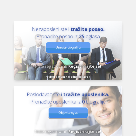
Nezaposleni ste i
tražite posao.
Pronađite posao iz
25
oglasa
Unesite biografiju
Niste registrovani?
Registrirajte se!
Provjeri datum naredne prijave »
Poslodavac ste i
tražite uposlenika.
Pronađite uposlenika iz
0
biografije
Objavite oglas
Niste registrovani?
Registrirajte se!