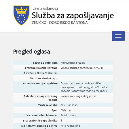
Toggle n
Pregled oglasa
Traženo zanimanje
Rukovodilac prodaje
Tražena školska sprema
Visoko stručno obrazovanje (VSS-1)
Završena škola / fakultet
Položen stručni ispit
Posebna znanja i vještine
Obavezno iskustvo rada na sličnim
pozicijama, poželjno 5 godina Vozačka
dozvola Poznavanje rada na računaru
Potrebno znanje stranog
Poznavanje engleskog jezika
jezika
Traži se osoba
Nije uneseno
Spol
Nebitno
Trazeno radno iskustvo
Sa iskustvom
Broj traženih zaposlenika
1
Na koje vrijeme se zasniva
Nije naznačeno