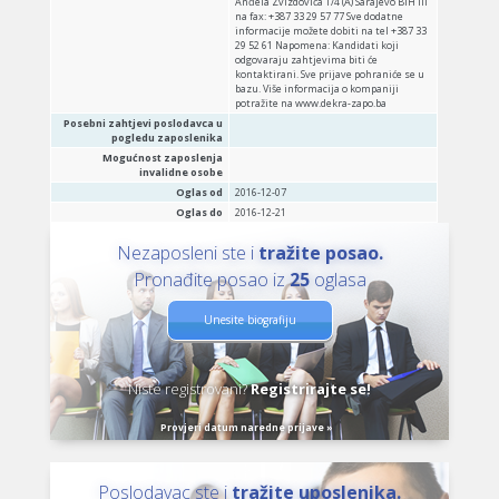
Anđela Zvizdovića 1/4 (A) Sarajevo BiH ili
na fax: +387 33 29 57 77 Sve dodatne
informacije možete dobiti na tel +387 33
29 52 61 Napomena: Kandidati koji
odgovaraju zahtjevima biti će
kontaktirani. Sve prijave pohraniće se u
bazu. Više informacija o kompaniji
potražite na www.dekra-zapo.ba
Posebni zahtjevi poslodavca u
pogledu zaposlenika
Mogućnost zaposlenja
invalidne osobe
Oglas od
2016-12-07
Oglas do
2016-12-21
Nezaposleni ste i
tražite posao.
Pronađite posao iz
25
oglasa
Unesite biografiju
Niste registrovani?
Registrirajte se!
Provjeri datum naredne prijave »
Poslodavac ste i
tražite uposlenika.