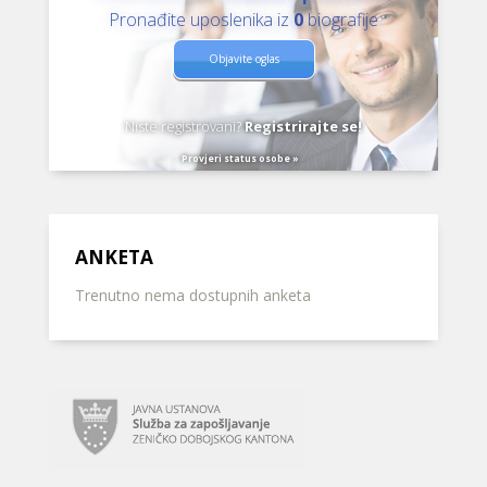
Pronađite uposlenika iz
0
biografije
Objavite oglas
Niste registrovani?
Registrirajte se!
Provjeri status osobe »
ANKETA
Trenutno nema dostupnih anketa