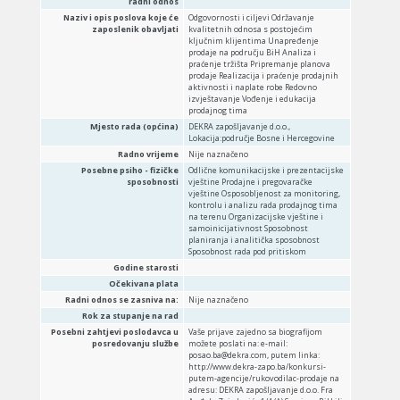
radni odnos
Naziv i opis poslova koje će
Odgovornosti i ciljevi Održavanje
zaposlenik obavljati
kvalitetnih odnosa s postojećim
ključnim klijentima Unapređenje
prodaje na području BiH Analiza i
praćenje tržišta Pripremanje planova
prodaje Realizacija i praćenje prodajnih
aktivnosti i naplate robe Redovno
izvještavanje Vođenje i edukacija
prodajnog tima
Mjesto rada (općina)
DEKRA zapošljavanje d.o.o.,
Lokacija:područje Bosne i Hercegovine
Radno vrijeme
Nije naznačeno
Posebne psiho - fizičke
Odlične komunikacijske i prezentacijske
sposobnosti
vještine Prodajne i pregovaračke
vještine Osposobljenost za monitoring,
kontrolu i analizu rada prodajnog tima
na terenu Organizacijske vještine i
samoinicijativnost Sposobnost
planiranja i analitička sposobnost
Sposobnost rada pod pritiskom
Godine starosti
Očekivana plata
Radni odnos se zasniva na:
Nije naznačeno
Rok za stupanje na rad
Posebni zahtjevi poslodavca u
Vaše prijave zajedno sa biografijom
posredovanju službe
možete poslati na: e-mail:
posao.ba@dekra.com, putem linka:
http://www.dekra-zapo.ba/konkursi-
putem-agencije/rukovodilac-prodaje na
adresu: DEKRA zapošljavanje d.o.o. Fra