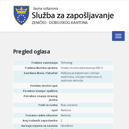
Toggle n
Pregled oglasa
Traženo zanimanje
Tehnolog
Tražena školska sprema
Visoko stručno obrazovanje (VSS-1)
Završena škola / fakultet
Poželjno je diplomirani inžinjer
mašinstva, inžinjer mašinstva ili
mašisnki tehničar
Položen stručni ispit
Posebna znanja i vještine
Potrebno znanje stranog
jezika
Traži se osoba
Nije uneseno
Spol
Nebitno
Trazeno radno iskustvo
Nebitno
Broj traženih zaposlenika
2
Na koje vrijeme se zasniva
Određeno