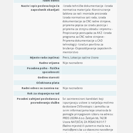
radni odnos
Naziv i opis poslova koje će
-Izrada tehničke dokumentacije -Izrada
zaposlenik obavljati
normativa materijala -Konstruiranje
šablona za rad i montaže proizvoda
Izrada normativa sati rada, izrada
dokumentacije za CNC radne strojeve,
priprema popisa za izradu pozicija i
priprema za strojnu obradu i otpremu -
Propisivanje postupaka za AKZ -Izrada
programa za CNC radne strojeve -
Priprema dokumentacije u CAD
tehnologiji -Izračun površina za
brušenje -Osposobljavanje zaposlenih-
mentorstvo
Mjesto rada (općina)
Preis, Lokacija: općina Usora
Radno vrijeme
Nije naznačeno
Posebne psiho - fizičke
sposobnosti
Godine starosti
Očekivana plata
Radni odnos se zasniva na:
Nije naznačeno
Rok za stupanje na rad
Posebni zahtjevi poslodavca u
Svi zainteresirani kandidati koji
posredovanju službe
ispunjavaju uslove iz natječaja molimo
da dostave CV/životopis i zamolbu sa
svim informacijama koje smatra da bi
pomogle prinjegovom izboru na adresu:
PREIS USORA d.o.o. Žabljak bb, 74230
Usora NATJEČAJ ZA POSAO N.01/17
(Radno mjesto) ili putem e-maila na a.
matic@preis.ba uz obavezno navođenje