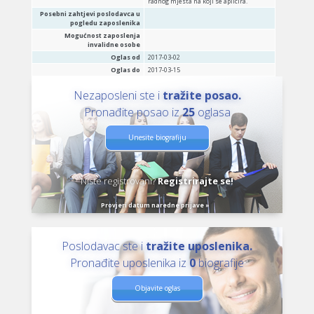
radnog mjesta na koji se aplicira.
Posebni zahtjevi poslodavca u
pogledu zaposlenika
Mogućnost zaposlenja
invalidne osobe
Oglas od
2017-03-02
Oglas do
2017-03-15
Nezaposleni ste i
tražite posao.
Pronađite posao iz
25
oglasa
Unesite biografiju
Niste registrovani?
Registrirajte se!
Provjeri datum naredne prijave »
Poslodavac ste i
tražite uposlenika.
Pronađite uposlenika iz
0
biografije
Objavite oglas