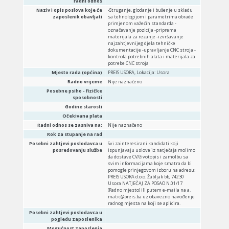
radni odnos
Naziv i opis poslova koje će
-Struganje, glodanje i bušenje u skladu
zaposlenik obavljati
sa tehnologijom i parametrima obrade
primjenom važećih standarda -
označavanje pozicija -priprema
materijala za rezanje -izvršavanje
najzahtjevnijeg djela tehničke
dokumentacije -upravljanje CNC stroja -
kontrola potrebnih alata i materijala za
potrebe CNC stroja
Mjesto rada (općina)
PREIS USORA, Lokacija: Usora
Radno vrijeme
Nije naznačeno
Posebne psiho - fizičke
sposobnosti
Godine starosti
Očekivana plata
Radni odnos se zasniva na:
Nije naznačeno
Rok za stupanje na rad
Posebni zahtjevi poslodavca u
Svi zainteresirani kandidati koji
posredovanju službe
ispunjavaju uslove iz natječaja molimo
da dostave CV/životopis i zamolbu sa
svim informacijama koje smatra da bi
pomogle prinjegovom izboru na adresu:
PREIS USORA d.o.o. Žabljak bb, 74230
Usora NATJEČAJ ZA POSAO N.01/17
(Radno mjesto) ili putem e-maila na a.
matic@preis.ba uz obavezno navođenje
radnog mjesta na koji se aplicira.
Posebni zahtjevi poslodavca u
pogledu zaposlenika
Mogućnost zaposlenja