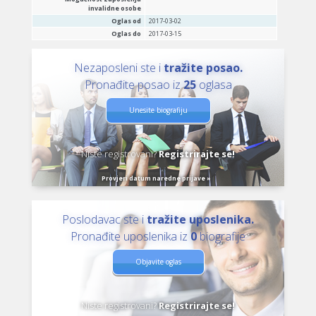
invalidne osobe
Oglas od
2017-03-02
Oglas do
2017-03-15
Nezaposleni ste i
tražite posao.
Pronađite posao iz
25
oglasa
Unesite biografiju
Niste registrovani?
Registrirajte se!
Provjeri datum naredne prijave »
Poslodavac ste i
tražite uposlenika.
Pronađite uposlenika iz
0
biografije
Objavite oglas
Niste registrovani?
Registrirajte se!