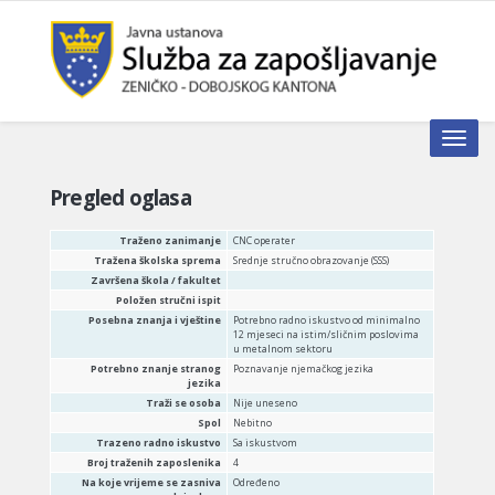
Toggle n
Pregled oglasa
Traženo zanimanje
CNC operater
Tražena školska sprema
Srednje stručno obrazovanje (SSS)
Završena škola / fakultet
Položen stručni ispit
Posebna znanja i vještine
Potrebno radno iskustvo od minimalno
12 mjeseci na istim/sličnim poslovima
u metalnom sektoru
Potrebno znanje stranog
Poznavanje njemačkog jezika
jezika
Traži se osoba
Nije uneseno
Spol
Nebitno
Trazeno radno iskustvo
Sa iskustvom
Broj traženih zaposlenika
4
Na koje vrijeme se zasniva
Određeno