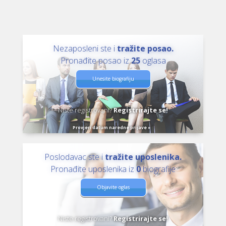
Nezaposleni ste i
tražite posao.
Pronađite posao iz
25
oglasa
Unesite biografiju
Niste registrovani?
Registrirajte se!
Provjeri datum naredne prijave »
Poslodavac ste i
tražite uposlenika.
Pronađite uposlenika iz
0
biografije
Objavite oglas
Niste registrovani?
Registrirajte se!