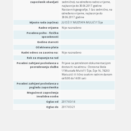
zaposlenik obavljati
sedmično), na određeno radno vrijeme,
najkasnije do 30.06.2017. godine
Nastavnik geografije, 1 čas sedmično, na
određeno vrijeme, najkasnije do
30.06.2017. godine
Mjesto rada (općina)
JU O.Š.\'\' MUSTAFA MULIĆ\'\' Šije
Radno vrijeme
Nije naznačeno
Posebne psiho - fizičke
sposobnosti
Godine starosti
Očekivana plata
Radni odnos se zasniva na:
Nije naznačeno
Rok za stupanje na rad
Posebni zahtjevi poslodavca u
Prijave sa potrebnom dokumentacijom
posredovanju službe
dostaviti na adresu : Osnovna škola
\'\'Mustafa Mulić\'\' Šije, Šije 16, 74203
Matuzići ili lično svakim radnim danom
od 8:00 do 14:00 sati
Posebni zahtjevi poslodavca u
pogledu zaposlenika
Mogućnost zaposlenja
invalidne osobe
Oglas od
2017-03-14
Oglas do
2017-03-21