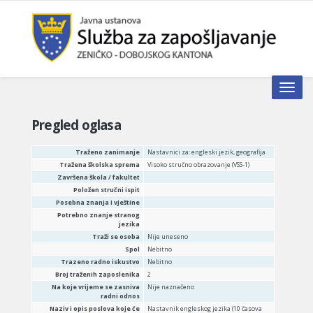
Toggle n
Pregled oglasa
Traženo zanimanje
Nastavnici za: engleski jezik, geografija
Tražena školska sprema
Visoko stručno obrazovanje (VSS-1)
Završena škola / fakultet
Položen stručni ispit
Posebna znanja i vještine
Potrebno znanje stranog
jezika
Traži se osoba
Nije uneseno
Spol
Nebitno
Trazeno radno iskustvo
Nebitno
Broj traženih zaposlenika
2
Na koje vrijeme se zasniva
Nije naznačeno
radni odnos
Naziv i opis poslova koje će
Nastavnik engleskog jezika (10 časova