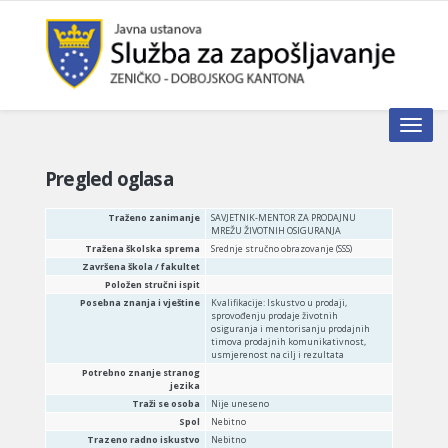
Toggle n
Pregled oglasa
Traženo zanimanje
SAVJETNIK-MENTOR ZA PRODAJNU
MREŽU ŽIVOTNIH OSIGURANJA
Tražena školska sprema
Srednje stručno obrazovanje (SSS)
Završena škola / fakultet
Položen stručni ispit
Posebna znanja i vještine
Kvalifikacije: Iskustvo u prodaji,
sprovođenju prodaje životnih
osiguranja i mentorisanju prodajnih
timova prodajnih komunikativnost,
usmjerenost na cilj i rezultata
Potrebno znanje stranog
jezika
Traži se osoba
Nije uneseno
Spol
Nebitno
Trazeno radno iskustvo
Nebitno