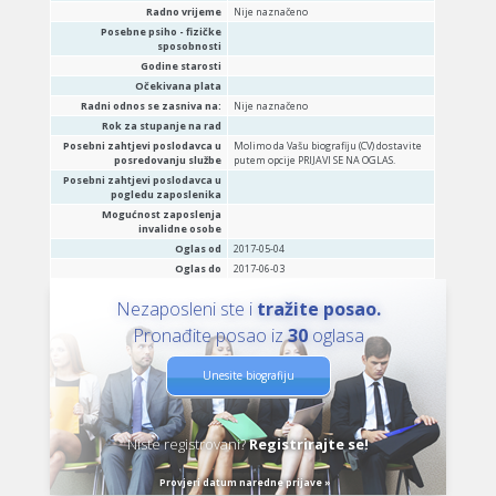
Radno vrijeme
Nije naznačeno
Posebne psiho - fizičke
sposobnosti
Godine starosti
Očekivana plata
Radni odnos se zasniva na:
Nije naznačeno
Rok za stupanje na rad
Posebni zahtjevi poslodavca u
Molimo da Vašu biografiju (CV) dostavite
posredovanju službe
putem opcije PRIJAVI SE NA OGLAS.
Posebni zahtjevi poslodavca u
pogledu zaposlenika
Mogućnost zaposlenja
invalidne osobe
Oglas od
2017-05-04
Oglas do
2017-06-03
Nezaposleni ste i
tražite posao.
Pronađite posao iz
30
oglasa
Unesite biografiju
Niste registrovani?
Registrirajte se!
Provjeri datum naredne prijave »