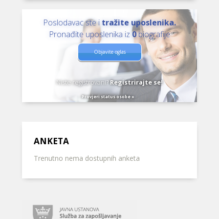
Poslodavac ste i
tražite uposlenika.
Pronađite uposlenika iz
0
biografije
Objavite oglas
Niste registrovani?
Registrirajte se!
Provjeri status osobe »
ANKETA
Trenutno nema dostupnih anketa