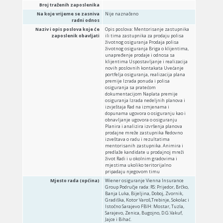
Broj traženih zaposlenika
Na koje vrijeme se zasniva
Nije naznačeno
radni odnos
Naziv i opis poslova koje će
Opis poslova: Mentorisanje zastupnika
zaposlenik obavljati
ili tima zastupnika za prodaju polisa
životnog osiguranja Prodaja polisa
životnog osiguranja Briga o klijentima,
unapređenje prodaje i odnosa sa
klijentima Uspostavljanje i realizacija
novih poslovnih kontakata Uvećanje
portfelja osiguranja, realizacija plana
premije Izrada ponuda i polisa
osiguranja sa pratećom
dokumentacijom Naplata premije
osiguranja Izrada nedeljnih planova i
izvještaja Rad na izmjenama i
dopunama ugovora o osiguranju kao i
obnavljanje ugovora o osiguranju
Planira i analizira izvršenja planova
prodajne mreže zastupnika Redovno
izveštava o radu i rezultatima
mentorisanih zastupnika. Animira i
predlaže kandidate u prodajnoj mreži
život Radi i u okolnim gradovima i
mjestima ukoliko teritorijalno
pripadaju njegovom timu
Mjesto rada (općina)
Wiener osiguranje Vienna Insurance
Group Područje rada: RS: Prijedor, Brčko,
Banja Luka, Bijeljina, Doboj, Zvornik,
Gradiška, Kotor Varoš,Trebinje, Sokolac i
Istočno Sarajevo FBIH: Mostar, Tuzla,
Sarajevo, Zenica, Bugojno, D.G.Vakuf,
Jajce i Bihać.