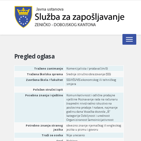
Toggle n
Pregled oglasa
Traženo zanimanje
Komercijalista / prodavač (m/ž)
Tražena školska sprema
Srednje stručno obrazovanje (SSS)
Završena škola / fakultet
SSS/VŠS/VSS ekonomskog ili tehničkog
smjera
Položen stručni ispit
Posebna znanja i vještine
Komunikativnost i odlične prodajne
vještine Poznavanje rada na računaru
(napredni nivo) radno iskustvo na
poslovima prodaje / nabave, najmanje
godinu dana Vozačka dozvola „B“
kategorije Ozbiljnost i urednost
Organiziranost Samoinicijativnost
Potrebno znanje stranog
obvezno znanje njemačkog ili engleskog
jezika
jezika u pismu i govoru
Traži se osoba
Nije uneseno
Spol
Nebitno