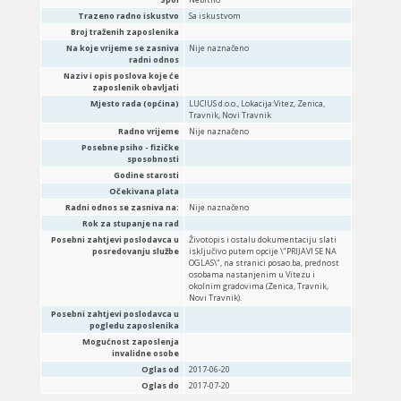
Trazeno radno iskustvo
Sa iskustvom
Broj traženih zaposlenika
Na koje vrijeme se zasniva
Nije naznačeno
radni odnos
Naziv i opis poslova koje će
zaposlenik obavljati
Mjesto rada (općina)
LUCIUS d.o.o., Lokacija:Vitez, Zenica,
Travnik, Novi Travnik
Radno vrijeme
Nije naznačeno
Posebne psiho - fizičke
sposobnosti
Godine starosti
Očekivana plata
Radni odnos se zasniva na:
Nije naznačeno
Rok za stupanje na rad
Posebni zahtjevi poslodavca u
Životopis i ostalu dokumentaciju slati
posredovanju službe
isključivo putem opcije \"PRIJAVI SE NA
OGLAS\", na stranici posao.ba, prednost
osobama nastanjenim u Vitezu i
okolnim gradovima (Zenica, Travnik,
Novi Travnik).
Posebni zahtjevi poslodavca u
pogledu zaposlenika
Mogućnost zaposlenja
invalidne osobe
Oglas od
2017-06-20
Oglas do
2017-07-20