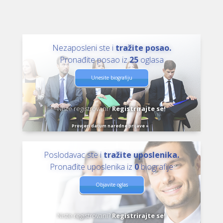
Nezaposleni ste i
tražite posao.
Pronađite posao iz
25
oglasa
Unesite biografiju
Niste registrovani?
Registrirajte se!
Provjeri datum naredne prijave »
Poslodavac ste i
tražite uposlenika.
Pronađite uposlenika iz
0
biografije
Objavite oglas
Niste registrovani?
Registrirajte se!