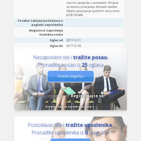
starnici posao.ba s naznakom «Prijava
na konkurs/natječaj» Kontakt telefon
Odjela upravljanja ljudskim resursima:
(033) 755 806
Posebni zahtjevi poslodavca u
pogledu zaposlenika
Mogućnost zaposlenja
invalidne osobe
Oglas od
2017-12-11
Oglas do
2017-12-18
Nezaposleni ste i
tražite posao.
Pronađite posao iz
25
oglasa
Unesite biografiju
Niste registrovani?
Registrirajte se!
Provjeri datum naredne prijave »
Poslodavac ste i
tražite uposlenika.
Pronađite uposlenika iz
0
biografije