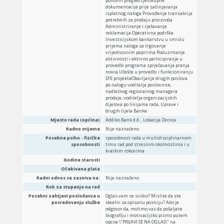
ponovni pregled cjelokupne
dokumentacije prije sačinjavanja
isplatnog naloga Provođenje transakcija
potrebnih za prodaju proizvoda
Administriranje i rješavanje
reklamacija Operativna podrška
Investicijskom bankarstvu u smislu
prijema naloga za trgovanje
vrijednosnim papirima Poduzimanje
aktivnosti i aktivno participiranje u
provedbi programa sprječavanja pranja
novca Učešće u provedbi i funkcioniranju
SFE projektaObavljanje drugih poslova
po nalogu voditelja poslovnice,
nadležnog regionalnog managera
prodaje, voditelja organizacijskih
dijelova po linijama rada, Uprave i
drugih tijela Banke.
Mjesto rada (općina)
Addiko Bank d.d. , Lokacija:Zenica
Radno vrijeme
Nije naznačeno
Posebne psiho - fizičke
sposobnost rada u multidisciplinarnom
sposobnosti
timu rad pod stresnim okolnostima i u
kratkim rokovima
Godine starosti
Očekivana plata
Radni odnos se zasniva na:
Nije naznačeno
Rok za stupanje na rad
Posebni zahtjevi poslodavca u
Oglas vam se svidio? Mislite da ste
posredovanju službe
idealni za opisanu poziciju? Ako je
odgovor da, molimo vas da pošaljete
biografiju i motivacijsko pismo putem
opcije \"PRIJAVI SE NA OGLAS\" na