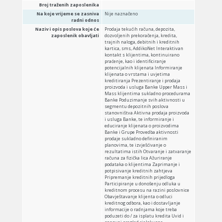
Broj traženih zaposlenika
Na koje vrijeme se zasniva
Nije naznačeno
radni odnos
Naziv i opis poslova koje će
Prodaja tekućih računa, depozita,
zaposlenik obavljati
dozvoljenih prekoračenja, kredita,
trajnih naloga, debitnih i kreditnih
kartica, sms, AddikoNet Interaktivan
kontakt s klijentima, kontinuirano
praćenje, kao i identificiranje
potencijalnih klijenata Informiranje
klijenata o vrstama i uvjetima
kreditiranja Prezentiranje i prodaja
proizvoda i usluga Banke Upper Mass i
Mass klijentima sukladno procedurama
Banke Poduzimanje svih aktivnosti u
segmentu depozitnih poslova
stanovništva Aktivna prodaja proizvoda
i usluga Banke, te informiranje i
educiranje klijenata o proizvodima
Banke i Grupe Provedba aktivnosti
prodaje sukladno definiranim
planovima, te izvješćivanje o
rezultatima istih Otvaranje i zatvaranje
računa za fizička lica Ažuriranje
podataka o klijentima Zaprimanje i
potpisivanje kreditnih zahtjeva
Pripremanje kreditnih prijedloga
Participiranje u donošenju odluka u
kreditnom procesu na razini poslovnice
Obavještavanje klijenta o odluci
kreditnog odbora, kao i dostavljanje
informacije o radnjama koje treba
poduzeti do / za isplatu kredita Uvid i