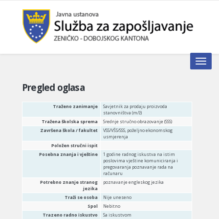
Toggle n
Pregled oglasa
Traženo zanimanje
Savjetnik za prodaju proizvoda
stanovništva (m/ž)
Tražena školska sprema
Srednje stručno obrazovanje (SSS)
Završena škola / fakultet
VSS/VŠS/SSS, poželjno ekonomskog
usmjerenja
Položen stručni ispit
Posebna znanja i vještine
1 godine radnog iskustva na istim
poslovima vještine komuniciranja i
pregovaranja poznavanje rada na
računaru
Potrebno znanje stranog
poznavanje engleskog jezika
jezika
Traži se osoba
Nije uneseno
Spol
Nebitno
Trazeno radno iskustvo
Sa iskustvom