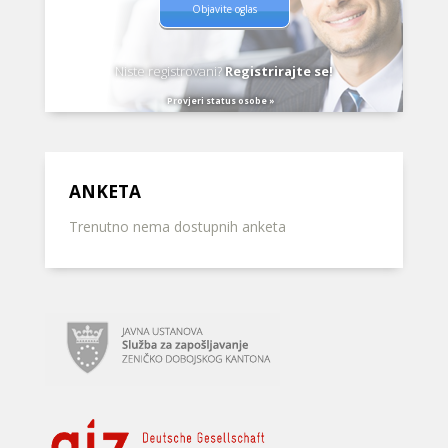
Objavite oglas
Niste registrovani?
Registrirajte se!
Provjeri status osobe »
ANKETA
Trenutno nema dostupnih anketa