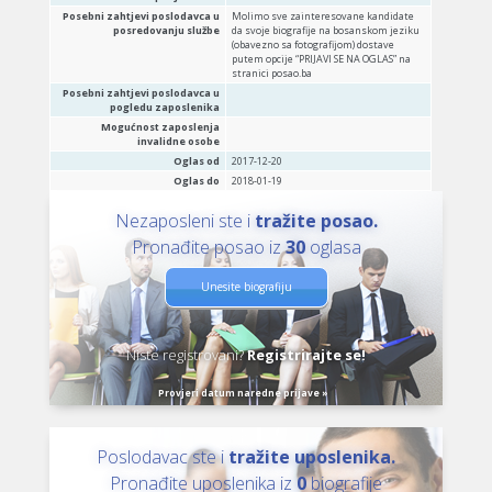
Posebni zahtjevi poslodavca u
Molimo sve zainteresovane kandidate
posredovanju službe
da svoje biografije na bosanskom jeziku
(obavezno sa fotografijom) dostave
putem opcije “PRIJAVI SE NA OGLAS” na
stranici posao.ba
Posebni zahtjevi poslodavca u
pogledu zaposlenika
Mogućnost zaposlenja
invalidne osobe
Oglas od
2017-12-20
Oglas do
2018-01-19
Nezaposleni ste i
tražite posao.
Pronađite posao iz
30
oglasa
Unesite biografiju
Niste registrovani?
Registrirajte se!
Provjeri datum naredne prijave »
Poslodavac ste i
tražite uposlenika.
Pronađite uposlenika iz
0
biografije