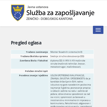
Toggle n
Pregled oglasa
Traženo zanimanje
Monter fasadnih sistema (m/ž)
Tražena školska sprema
Srednje stručno obrazovanje (SSS)
Završena škola / fakultet
diploma SSS ili VKV ili KV mašinske
struke (mašinski tehničar, bravar,
metalostrugar, mašinbravar);
Položen stručni ispit
Posebna znanja i vještine
USLOVI (POTREBNE KVALIFIKACIJE,
ZNANJA, ISKUSTVA I SPOSOBNOSTI): da je
kandidat državljanin BiH; radno
iskustvo na gore navedenim poslovima
najmanje 5 godina; poznavanje propisa
iz oblasti zaštite na radu i zaštite od
požara; zdravstvena sposobnost za rad
na visini; spremnost za boravak u
inostranstvu minimalno tri mjeseca u
kontinuitetu; fleksibilnost, odgovoran i
profesionalan pristup poslu; sposobnost