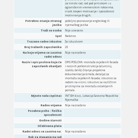
za timski rad, rad pod pritiskom i u
ograničenim vremenskim rokovima;
visok stepen motivacije i sposobnost
motiviranja drugih;
Potrebno znanje stranog
poželjno poznavanje engleskog ili
jezika
njemačkog jezika
Traži se osoba
Nije uneseno
Spol
Nebitno
Trazeno radno iskustvo
Sa iskustvom
Broj traženih zaposlenika
20
Na koje vrijeme se zasniva
Nije naznačeno
radni odnos
Naziv i opis poslova koje će
OPIS POSLOVA: montaža ovješenih fasada
zaposlenik obavljati
i nosivih potkonstrukcija (aluminij,
staklo, čelik); čitanje projektne
dokumentacije (crteža, detalja) za
montažu ovješenih fasada; iskustvo sa
radom na visini; iskustvo sa različitim
pristrojima za montažu ostakljenih
portala.
Mjesto rada (općina)
INT BH d.o.o., Lokacija:Savezna Republika
Njemačka
Radno vrijeme
Nije naznačeno
Posebne psiho - fizičke
sposobnosti
Godine starosti
Očekivana plata
Radni odnos se zasniva na:
Nije naznačeno
Rok za stupanje na rad