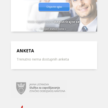
Objavite oglas
Niste registrovani?
Registrirajte se!
Provjeri status osobe »
ANKETA
Trenutno nema dostupnih anketa