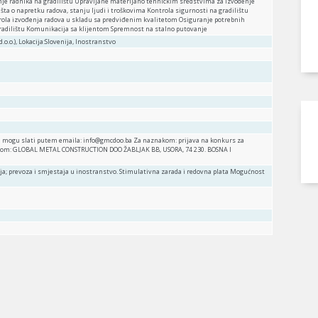
nje radnika na gradilištu Upravljane materijano tehnickim sredstvima za izvodenje
išta o napretku radova, stanju ljudi i troškovima Kontrola sigurnosti na gradilištu
trola izvođenja radova u skladu sa predviđenim kvalitetom Osiguranje potrebnih
a gradilištu Komunikacija sa klijentom Spremnost na stalno putovanje
.o.o.), Lokacija:Slovenija, Inostranstvo
m mogu slati putem emaila: info@gmcdoo.ba Za naznakom: prijava na konkurs za
 Poštom: GLOBAL METAL CONSTRUCTION DOO ŽABLJAK BB, USORA, 74 230. BOSNA I
ja; prevoza i smjestaja u inostranstvo. Stimulativna zarada i redovna plata Mogućnost