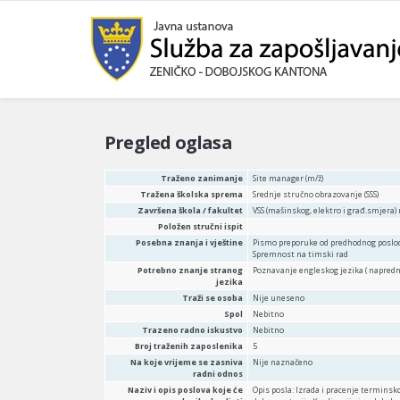
Pregled oglasa
Traženo zanimanje
Site manager (m/ž)
Tražena školska sprema
Srednje stručno obrazovanje (SSS)
Završena škola / fakultet
VSS (mašinskog, elektro i građ.smjera) 
Položen stručni ispit
Posebna znanja i vještine
Pismo preporuke od predhodnog poslod
Spremnost na timski rad
Potrebno znanje stranog
Poznavanje engleskog jezika ( napredni 
jezika
Traži se osoba
Nije uneseno
Spol
Nebitno
Trazeno radno iskustvo
Nebitno
Broj traženih zaposlenika
5
Na koje vrijeme se zasniva
Nije naznačeno
radni odnos
Naziv i opis poslova koje će
Opis posla: Izrada i pracenje terminsk