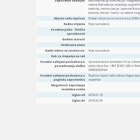
zaposlenik obavljati
dokumentacije Kordinacija i nadgleda
radova Podnošenje izvještaja sa gradil
(radnika, mehanizacije i opreme) Kon
dozvola, atesta i licenci za radove n
Mjesto rada (općina)
Global metal construction d.o.o. (GMC d
Radno vrijeme
Nije naznačeno
Posebne psiho - fizičke
sposobnosti
Godine starosti
Očekivana plata
Radni odnos se zasniva na:
Nije naznačeno
Rok za stupanje na rad
Posebni zahtjevi poslodavca u
Zainteresovani kandidati CV sa sliko
posredovanju službe
električara Fax: +387 32 891 208 ili
HERCEGOVINA
Posebni zahtjevi poslodavca u
Nudimo: Stalni radni odnos Organizaci
pogledu zaposlenika
napretka
Mogućnost zaposlenja
invalidne osobe
Oglas od
2018-01-10
Oglas do
2018-02-09