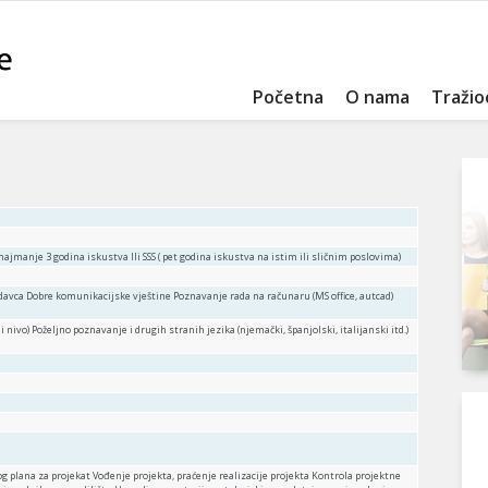
Početna
O nama
Tražio
najmanje 3 godina iskustva Ili SSS ( pet godina iskustva na istim ili sličnim poslovima)
avca Dobre komunikacijske vještine Poznavanje rada na računaru (MS office, autcad)
nivo) Poželjno poznavanje i drugih stranih jezika (njemački, španjolski, italijanski itd.)
og plana za projekat Vođenje projekta, praćenje realizacije projekta Kontrola projektne