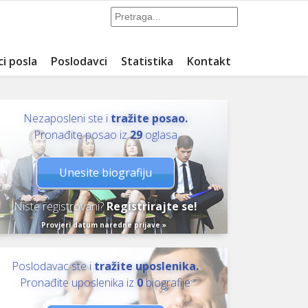
ci posla
Poslodavci
Statistika
Kontakt
Nezaposleni ste i
tražite posao.
Pronađite posao iz
29
oglasa
Unesite biografiju
Niste registrovani?
Registrirajte se!
Provjeri datum naredne prijave »
Poslodavac ste i
tražite uposlenika.
Pronađite uposlenika iz
0
biografije