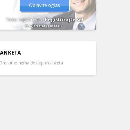
Objavite oglas
Niste registrovani?
Registrirajte se!
Provjeri status osobe »
ANKETA
Trenutno nema dostupnih anketa