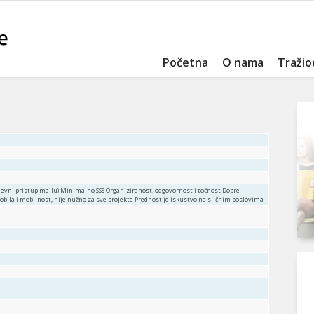
Početna
O nama
Tražio
evni pristup mailu) Minimalno SSS Organiziranost, odgovornost i točnost Dobre
bila i mobilnost, nije nužno za sve projekte Prednost je iskustvo na sličnim poslovima