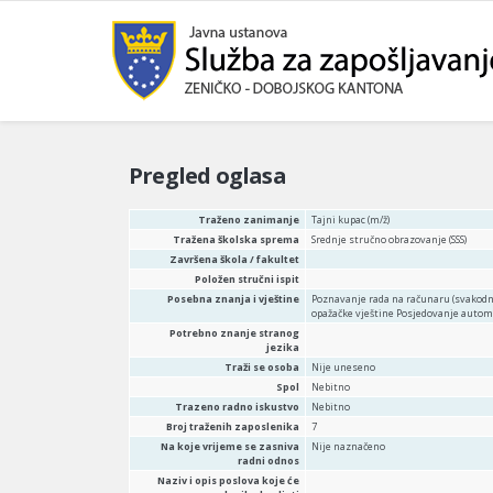
Pregled oglasa
Traženo zanimanje
Tajni kupac (m/ž)
Tražena školska sprema
Srednje stručno obrazovanje (SSS)
Završena škola / fakultet
Položen stručni ispit
Posebna znanja i vještine
Poznavanje rada na računaru (svakodn
opažačke vještine Posjedovanje automo
Potrebno znanje stranog
jezika
Traži se osoba
Nije uneseno
Spol
Nebitno
Trazeno radno iskustvo
Nebitno
Broj traženih zaposlenika
7
Na koje vrijeme se zasniva
Nije naznačeno
radni odnos
Naziv i opis poslova koje će