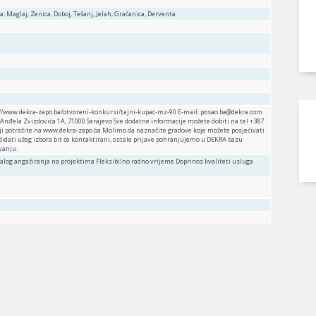
a: Maglaj, Zenica, Doboj, Tešanj, Jelah, Gračanica, Derventa
s://www.dekra-zapo.ba/otvoreni-konkursi/tajni-kupac-mz-90 E-mail: posao.ba@dekra.com
 Anđela Zvizdovića 1A, 71000 Sarajevo Sve dodatne informacije možete dobiti na tel +387
iji potražite na www.dekra-zapo.ba Molimo da naznačite gradove koje možete posjećivati
dati užeg izbora bit će kontaktirani, ostale prijave pohranjujemo u DEKRA bazu
vanju.
log angažiranja na projektima Fleksibilno radno vrijeme Doprinos kvaliteti usluga