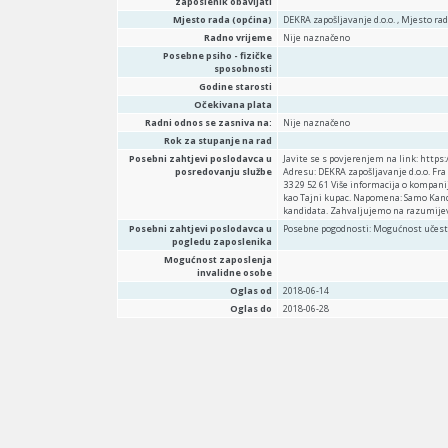
zaposlenik obavljati
Mjesto rada (općina)
DEKRA zapošljavanje d.o.o. , Mjesto rad
Radno vrijeme
Nije naznačeno
Posebne psiho - fizičke
sposobnosti
Godine starosti
Očekivana plata
Radni odnos se zasniva na:
Nije naznačeno
Rok za stupanje na rad
Posebni zahtjevi poslodavca u
Javite se s povjerenjem na link: http
posredovanju službe
Adresu: DEKRA zapošljavanje d.o.o. Fra
33 29 52 61 Više informacija o kompan
kao Tajni kupac. Napomena: Samo Kandi
kandidata. Zahvaljujemo na razumije
Posebni zahtjevi poslodavca u
Posebne pogodnosti: Mogućnost učesta
pogledu zaposlenika
Mogućnost zaposlenja
invalidne osobe
Oglas od
2018-06-14
Oglas do
2018-06-28