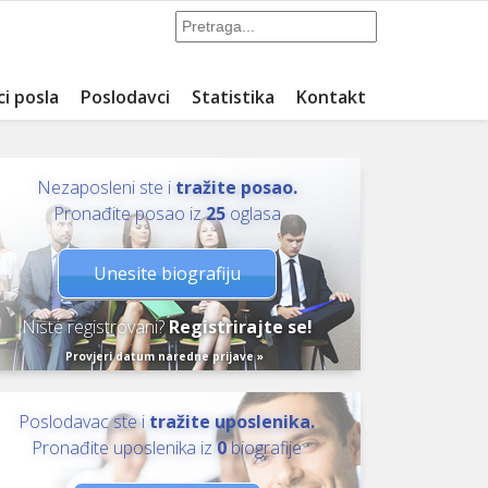
ci posla
Poslodavci
Statistika
Kontakt
Nezaposleni ste i
tražite posao.
Pronađite posao iz
25
oglasa
Unesite biografiju
Niste registrovani?
Registrirajte se!
Provjeri datum naredne prijave »
Poslodavac ste i
tražite uposlenika.
Pronađite uposlenika iz
0
biografije