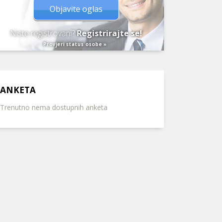
Objavite oglas
Niste registrovani?
Registrirajte se!
Provjeri status osobe »
ANKETA
Trenutno nema dostupnih anketa