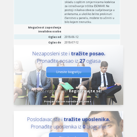
skladu s opštim smjernicama kodeksa
za istraživanje tržišta ESOMAR. Ne
postoji nikakva obveza sudjelovanja u
anketama, a ukoliko želite prekinuti
članstvo u panelu, možete to učiniti u
bilo kojem trenutku.
Mogućnost zaposlenja
invalidne osobe
Oglas od
2018-06-12
Oglas do
2018-07-12
Nezaposleni ste i
tražite posao.
Pronađite posao iz
27
oglasa
Unesite biografiju
Niste registrovani?
Registrirajte se!
Provjeri datum naredne prijave »
Poslodavac ste i
tražite uposlenika.
Pronađite uposlenika iz
0
biografije