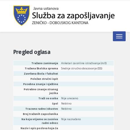
Toggle n
Pregled oglasa
Traženo zanimanje
Anketari za online istraživanja (m/ž)
Tražena školska sprema
Srednje stručno obrazovanje (SSS)
Završena škola / fakultet
Položen stručni ispit
Posebna znanja i vještine
Potrebno znanje stranog
jezika
Traži se osoba
Nije uneseno
Spol
Nebitno
Trazeno radno iskustvo
Nebitno
Broj traženih zaposlenika
Na koje vrijeme se zasniva
Nije naznačeno
radni odnos
Naziv i opis poslova koje će