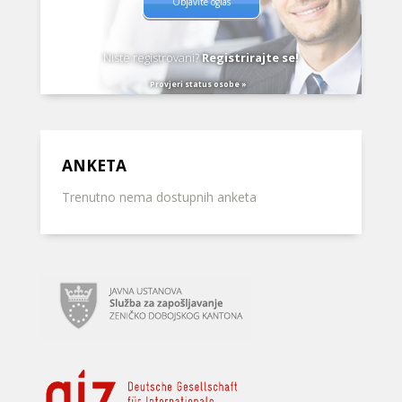
Objavite oglas
Niste registrovani?
Registrirajte se!
Provjeri status osobe »
ANKETA
Trenutno nema dostupnih anketa