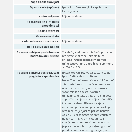
zaposlenik obavljati
Mjesto rada (općina)
Ipsos d.o.o. Sarajevo, Lokacija:Bosna i
Hercegovina
Radno vrijeme
Nije naznačeno
Posebne psiho - fizičke
sposobnosti
Godine starosti
Očekivana plata
Radni odnos se zasniva na:
Nije naznačeno
Rok za stupanje na rad
Posebni zahtjevi poslodavca u
* u slučaju bilo kakvih teškoća prilikom
posredovanju službe
registracije putem linka pišite na:
online.bih@ipsosadria.com Na Vaše
upite odgovaramo u uredskom vremenu
od 08:00 - 16:00 :)
Posebni zahtjevi poslodavca u
IPSOS d.o.o. Vas poziva da postanete član
pogledu zaposlenika
Ipsos Online kluba na linku
https://online.ipsosadria.com/bh/online/
. Kao naši članovi, moći ćete učestvovati
u online istraživanjima i izražavati
svoje mišljenje o proizvodima i
uslugama, te tako utjecati na trendove i
doprinijeti boljem razumijevanju tržišta
i razvoju usluga. Učestvovanjem u
istraživanjima sakupljate bodove koje
ćete moći mijenjati za poklon bonove.
Oglas vrijedi za osobe sa prebivalištem
na teritoriji BiH, a nije ograničen
stručnom spremom. Članstvo u panelu
je potpuno besplatno, a vaše odgovore i
podatke tretiramo strogo povjerljivo, u