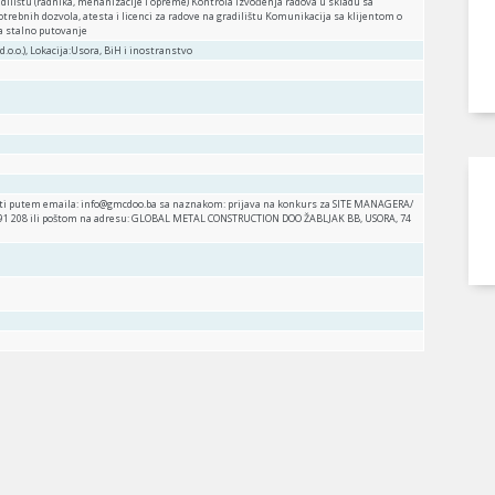
dilištu (radnika, mehanizacije i opreme) Kontrola izvođenja radova u skladu sa
rebnih dozvola, atesta i licenci za radove na gradilištu Komunikacija sa klijentom o
a stalno putovanje
.o.o.), Lokacija:Usora, BiH i inostranstvo
ati putem emaila: info@gmcdoo.ba sa naznakom: prijava na konkurs za SITE MANAGERA/
 891 208 ili poštom na adresu: GLOBAL METAL CONSTRUCTION DOO ŽABLJAK BB, USORA, 74