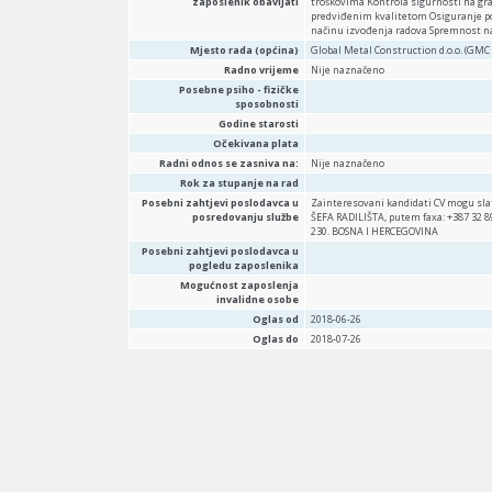
zaposlenik obavljati
troškovima Kontrola sigurnosti na gra
predviđenim kvalitetom Osiguranje pot
načinu izvođenja radova Spremnost n
Mjesto rada (općina)
Global Metal Construction d.o.o. (GMC d
Radno vrijeme
Nije naznačeno
Posebne psiho - fizičke
sposobnosti
Godine starosti
Očekivana plata
Radni odnos se zasniva na:
Nije naznačeno
Rok za stupanje na rad
Posebni zahtjevi poslodavca u
Zainteresovani kandidati CV mogu sl
posredovanju službe
ŠEFA RADILIŠTA, putem faxa: +387 32
230. BOSNA I HERCEGOVINA
Posebni zahtjevi poslodavca u
pogledu zaposlenika
Mogućnost zaposlenja
invalidne osobe
Oglas od
2018-06-26
Oglas do
2018-07-26