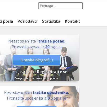
ci posla
Poslodavci
Statistika
Kontakt
Nezaposleni ste i
tražite posao.
Pronađite posao iz
29
oglasa
Unesite biografiju
Niste registrovani?
Registrirajte se!
Provjeri datum naredne prijave »
Poslodavac ste i
tražite uposlenika.
Pronađite uposlenika iz
0
biografije