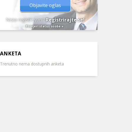
Objavite oglas
Niste registrovani?
Registrirajte se!
Provjeri status osobe »
ANKETA
Trenutno nema dostupnih anketa