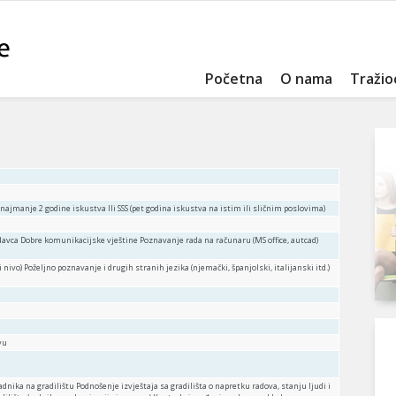
Početna
O nama
Tražio
 najmanje 2 godine iskustva Ili SSS (pet godina iskustva na istim ili sličnim poslovima)
avca Dobre komunikacijske vještine Poznavanje rada na računaru (MS office, autcad)
ivo) Poželjno poznavanje i drugih stranih jezika (njemački, španjolski, italijanski itd.)
vu
adnika na gradilištu Podnošenje izvještaja sa gradilišta o napretku radova, stanju ljudi i