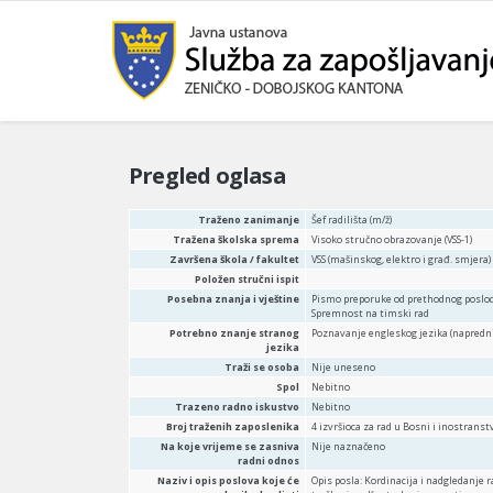
Pregled oglasa
Traženo zanimanje
Šef radilišta (m/ž)
Tražena školska sprema
Visoko stručno obrazovanje (VSS-1)
Završena škola / fakultet
VSS (mašinskog, elektro i građ. smjera)
Položen stručni ispit
Posebna znanja i vještine
Pismo preporuke od prethodnog poslod
Spremnost na timski rad
Potrebno znanje stranog
Poznavanje engleskog jezika (napredni n
jezika
Traži se osoba
Nije uneseno
Spol
Nebitno
Trazeno radno iskustvo
Nebitno
Broj traženih zaposlenika
4 izvršioca za rad u Bosni i inostranst
Na koje vrijeme se zasniva
Nije naznačeno
radni odnos
Naziv i opis poslova koje će
Opis posla: Kordinacija i nadgledanje r