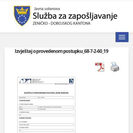
Toggle n
Izvještaj o provedenom postupku_68-7-2-60_19