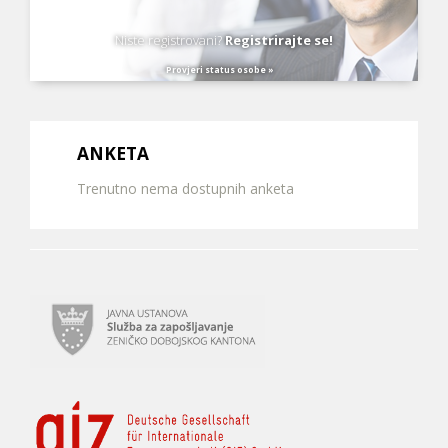
Niste registrovani?
Registrirajte se!
Provjeri status osobe »
ANKETA
Trenutno nema dostupnih anketa