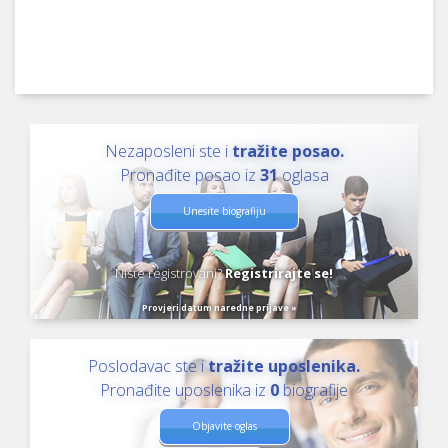
Nezaposleni ste i
tražite posao.
Pronađite posao iz
31
oglasa
Unesite biografiju
Niste registrovani?
Registrirajte se!
Provjeri datum naredne prijave »
Poslodavac ste i
tražite uposlenika.
Pronađite uposlenika iz
0
biografije
Objavite oglas