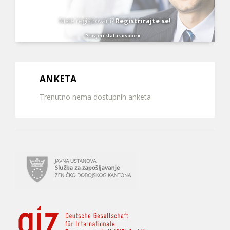
Niste registrovani?
Registrirajte se!
Provjeri status osobe »
ANKETA
Trenutno nema dostupnih anketa