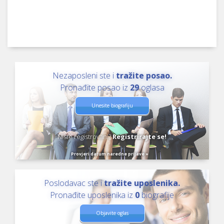
Nezaposleni ste i
tražite posao.
Pronađite posao iz
29
oglasa
Unesite biografiju
Niste registrovani?
Registrirajte se!
Provjeri datum naredne prijave »
Poslodavac ste i
tražite uposlenika.
Pronađite uposlenika iz
0
biografije
Objavite oglas