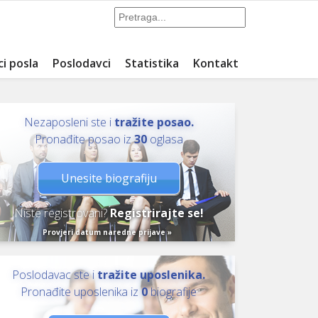
ci posla
Poslodavci
Statistika
Kontakt
Nezaposleni ste i
tražite posao.
Pronađite posao iz
30
oglasa
Unesite biografiju
Niste registrovani?
Registrirajte se!
Provjeri datum naredne prijave »
Poslodavac ste i
tražite uposlenika.
Pronađite uposlenika iz
0
biografije