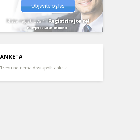
Objavite oglas
Niste registrovani?
Registrirajte se!
Provjeri status osobe »
ANKETA
Trenutno nema dostupnih anketa