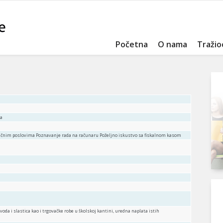
Početna
O nama
Tražio
ra
sličnim poslovima Poznavanje rada na računaru Poželjno iskustvo sa fiskalnom kasom
oda i slastica kao i trgovačke robe u školskoj kantini, uredna naplata istih