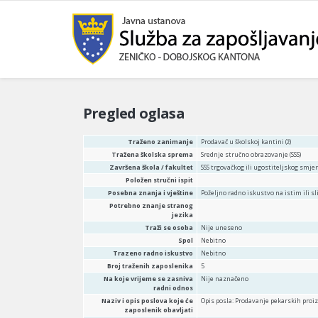
Pregled oglasa
Traženo zanimanje
Prodavač u školskoj kantini (ž)
Tražena školska sprema
Srednje stručno obrazovanje (SSS)
Završena škola / fakultet
SSS trgovačkog ili ugostiteljskog smje
Položen stručni ispit
Posebna znanja i vještine
Poželjno radno iskustvo na istim ili 
Potrebno znanje stranog
jezika
Traži se osoba
Nije uneseno
Spol
Nebitno
Trazeno radno iskustvo
Nebitno
Broj traženih zaposlenika
5
Na koje vrijeme se zasniva
Nije naznačeno
radni odnos
Naziv i opis poslova koje će
Opis posla: Prodavanje pekarskih proizv
zaposlenik obavljati