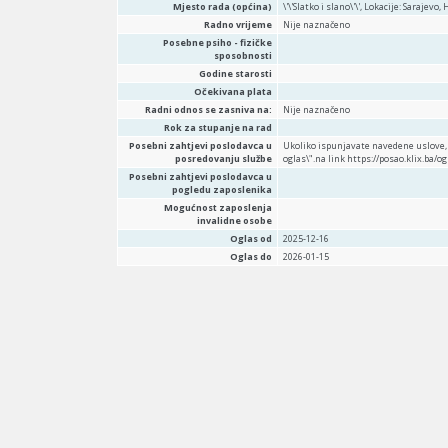
Mjesto rada (općina)
\'\'Slatko i slano\'\', Lokacije: Sarajevo,
Radno vrijeme
Nije naznačeno
Posebne psiho - fizičke
sposobnosti
Godine starosti
Očekivana plata
Radni odnos se zasniva na:
Nije naznačeno
Rok za stupanje na rad
Posebni zahtjevi poslodavca u
Ukoliko ispunjavate navedene uslove, s
posredovanju službe
oglas\".na link https://posao.klix.ba/
Posebni zahtjevi poslodavca u
pogledu zaposlenika
Mogućnost zaposlenja
invalidne osobe
Oglas od
2025-12-16
Oglas do
2026-01-15