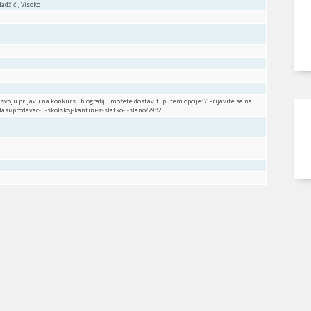
 Hadžići, Visoko
voju prijavu na konkurs i biografiju možete dostaviti putem opcije: \"Prijavite se na
oglasi/prodavac-u-skolskoj-kantini-z-slatko-i-slano/7982