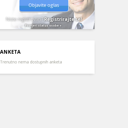
Objavite oglas
Niste registrovani?
Registrirajte se!
Provjeri status osobe »
ANKETA
Trenutno nema dostupnih anketa