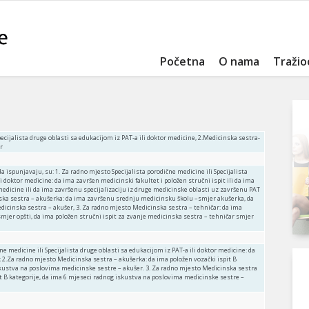
Početna
O nama
Tražio
Specijalista druge oblasti sa edukacijom iz PAT-a ili doktor medicine, 2.Medicinska sestra-
r
a ispunjavaju, su: 1. Za radno mjesto Specijalista porodične medicine ili Specijalista
i doktor medicine: da ima završen medicinski fakultet i položen stručni ispit ili da ima
medicine ili da ima završenu specijalizaciju iz druge medicinske oblasti uz završenu PAT
ska sestra – akušerka: da ima završenu srednju medicinsku školu –smjer akušerka, da
edicinska sestra – akušer, 3. Za radno mjesto Medicinska sestra – tehničar: da ima
jer opšti, da ima položen stručni ispit za zvanje medicinska sestra – tehničar smjer
ne medicine ili Specijalista druge oblasti sa edukacijom iz PAT-a ili doktor medicine: da
.; 2.Za radno mjesto Medicinska sestra – akušerka: da ima položen vozački ispit B
skustva na poslovima medicinske sestre – akušer. 3. Za radno mjesto Medicinska sestra
it B kategorije, da ima 6 mjeseci radnog iskustva na poslovima medicinske sestre –