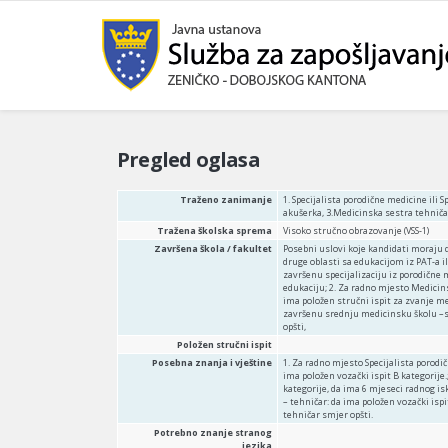
Pregled oglasa
Traženo zanimanje
1. Specijalista porodične medicine ili 
akušerka, 3.Medicinska sestra tehniča
Tražena školska sprema
Visoko stručno obrazovanje (VSS-1)
Završena škola / fakultet
Posebni uslovi koje kandidati moraju d
druge oblasti sa edukacijom iz PAT-a il
završenu specijalizaciju iz porodične 
edukaciju; 2. Za radno mjesto Medicin
ima položen stručni ispit za zvanje m
završenu srednju medicinsku školu –sm
opšti,
Položen stručni ispit
Posebna znanja i vještine
1. Za radno mjesto Specijalista porodič
ima položen vozački ispit B kategorije
kategorije, da ima 6 mjeseci radnog i
– tehničar: da ima položen vozački isp
tehničar smjer opšti.
Potrebno znanje stranog
jezika