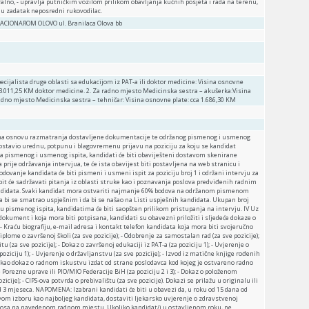
alno, - upravlja putničkim vozilom prilikom obavljanja kućnih posjeta i rada na terenu,
i u zadatak neposredni rukovodilac.
CIONAROM OLOVO ul. Branilaca Olova bb
Specijalista druge oblasti sa edukacijom iz PAT-a ili doktor medicine: Visina osnovne
ca 3.011,25 KM doktor medicine. 2. Za radno mjesto Medicinska sestra – akušerka:Visina
radno mjesto Medicinska sestra – tehničar: Visina osnovne plate: cca 1.686,30 KM
e na osnovu razmatranja dostavljene dokumentacije te održanog pismenog i usmenog
 dostavio urednu, potpunu i blagovremenu prijavu na poziciju za koju se kandidat
ja pismenog i usmenog ispita, kandidati će biti obaviješteni dostavom skenirane
prije održavanja intervjua, te će ista obavijest biti postavljena na web stranicu i
odovanje kandidata će biti pismeni i usmeni ispit za poziciju broj 1 i održani intervju za
ispit će sadržavati pitanja iz oblasti struke kao i poznavanja poslova predviđenih radnim
andidata. Svaki kandidat mora ostvariti najmanje 60% bodova na održanom pismenom
i se smatrao uspješnim i da bi se našao na Listi uspješnih kandidata. Ukupan broj
u pismenog ispita, kandidatima će biti saopšten prilikom pristupanja na intervju. IV Uz
dokument i koja mora biti potpisana, kandidati su obavezni priložiti i sljedeće dokaze o
- Kraću biografiju, e-mail adresa i kontakt telefon kandidata koja mora biti svojeručno
iplome o završenoj školi (za sve pozicije); - Odobrenje za samostalan rad (za sve pozicije);
(za sve pozicije); - Dokaz o završenoj edukaciji iz PAT-a (za poziciju 1); - Uvjerenje o
oziciju 1); - Uvjerenje o državljanstvu (za sve pozicije); - Izvod iz matične knjige rođenih
enje kao dokaz o radnom iskustvu izdat od strane poslodavca kod kojeg je ostvareno radno
 Porezne uprave ili PIO/MIO Federacije BiH (za poziciju 2 i 3); - Dokaz o položenom
icije); - CIPS-ova potvrda o prebivalištu (za sve pozicije). Dokazi se prilažu u originalu ili
 3 mjeseca. NAPOMENA: Izabrani kandidati će biti u obavezi da, u roku od 15 dana od
om izboru kao najboljeg kandidata, dostaviti ljekarsko uvjerenje o zdravstvenoj
nosa na navedenom radnom mjestu. Ukoliko kandidat/i u ostavljenom roku, ne