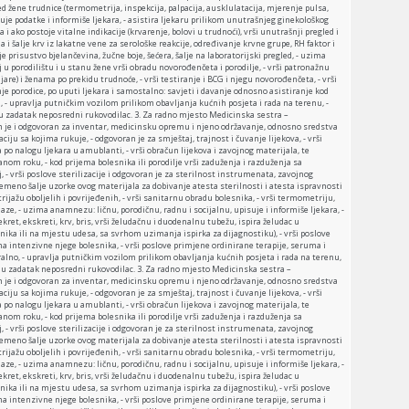
ed žene trudnice (termometrija, inspekcija, palpacija, ausklulatacija, mjerenje pulsa,
suje podatke i informiše ljekara, - asistira ljekaru prilikom unutrašnjeg ginekološkog
 i ako postoje vitalne indikacije (krvarenje, bolovi u trudnoći), vrši unutrašnji pregled i
i šalje krv iz lakatne vene za serološke reakcije, određivanje krvne grupe, RH faktor i
je prisustvo bjelančevina, žučne boje, šećera, šalje na laboratorijski pregled, - uzima
 u porodilištu i u stanu žene vrši obradu novorođenčeta i porodilje, - vrši patronažnu
njare) i ženama po prekidu trudnoće, - vrši testiranje i BCG i njegu novorođenčeta, - vrši
je porodice, po uputi ljekara i samostalno: savjeti i davanje odnosno asistiranje kod
, - upravlja putničkim vozilom prilikom obavljanja kućnih posjeta i rada na terenu, -
i u zadatak neposredni rukovodilac. 3. Za radno mjesto Medicinska sestra –
en je i odgovoran za inventar, medicinsku opremu i njeno održavanje, odnosno sredstva
aciju sa kojima rukuje, - odgovoran je za smještaj, trajnost i čuvanje lijekova, - vrši
 po nalogu ljekara u amublanti, - vrši obračun lijekova i zavojnog materijala, te
nom roku, - kod prijema bolesnika ili porodilje vrši zaduženja i razduženja sa
, - vrši poslove sterilizacije i odgovoran je za sterilnost instrumenata, zavojnog
vremeno šalje uzorke ovog materijala za dobivanje atesta sterilnosti i atesta ispravnosti
i trijažu oboljelih i povrijeđenih, - vrši sanitarnu obradu bolesnika, - vrši termometriju,
laze, - uzima anamnezu: ličnu, porodičnu, radnu i socijalnu, upisuje i informiše ljekara, -
ekret, ekskreti, krv, bris, vrši želudačnu i duodenalnu tubežu, ispira želudac u
nika ili na mjestu udesa, sa svrhom uzimanja ispirka za dijagnostiku), - vrši poslove
a intenzivne njege bolesnika, - vrši poslove primjene ordinirane terapije, seruma i
alno, - upravlja putničkim vozilom prilikom obavljanja kućnih posjeta i rada na terenu,
i u zadatak neposredni rukovodilac. 3. Za radno mjesto Medicinska sestra –
en je i odgovoran za inventar, medicinsku opremu i njeno održavanje, odnosno sredstva
aciju sa kojima rukuje, - odgovoran je za smještaj, trajnost i čuvanje lijekova, - vrši
 po nalogu ljekara u amublanti, - vrši obračun lijekova i zavojnog materijala, te
nom roku, - kod prijema bolesnika ili porodilje vrši zaduženja i razduženja sa
, - vrši poslove sterilizacije i odgovoran je za sterilnost instrumenata, zavojnog
vremeno šalje uzorke ovog materijala za dobivanje atesta sterilnosti i atesta ispravnosti
i trijažu oboljelih i povrijeđenih, - vrši sanitarnu obradu bolesnika, - vrši termometriju,
laze, - uzima anamnezu: ličnu, porodičnu, radnu i socijalnu, upisuje i informiše ljekara, -
ekret, ekskreti, krv, bris, vrši želudačnu i duodenalnu tubežu, ispira želudac u
nika ili na mjestu udesa, sa svrhom uzimanja ispirka za dijagnostiku), - vrši poslove
a intenzivne njege bolesnika, - vrši poslove primjene ordinirane terapije, seruma i