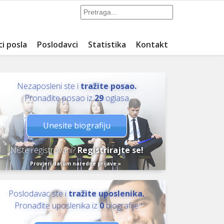
ci posla
Poslodavci
Statistika
Kontakt
Nezaposleni ste i
tražite posao.
Pronađite posao iz
29
oglasa
Unesite biografiju
Niste registrovani?
Registrirajte se!
Provjeri datum naredne prijave »
Poslodavac ste i
tražite uposlenika.
Pronađite uposlenika iz
0
biografije