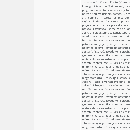
anamnezu i vrši vanjski klinički pregl
krvnog pritiska i karličnih mjera), upi
pregleda, a izuzetno u odsustvu ljekara
pruža hitnu medicinsku pomoć, - uzima 
dr., - uzima urin (kateter-urin), određu
vaginalni bris, - vodi normalan porođaj
posjetu žena: trudnica, porodilja (babi
poslove u savjetovalištima za planiran
aplikacija sredstvima za kontracepciju
obavlja i ostale poslove koje mu stav
tehničar:Kratak opis poslova: - zaduž
potrebna za njegu, liječenje i rehabilit
nabavku lijekova i zavojnog materijala
dostavlja iste računovodstvu u propisa
garderobom bolesnika i stara se o istoj
materijala, konca, rukavica i dr., a po
aparata za sterilizaciju, - vrši prijem 
mjerenje pulsa a. radialis i upisuje na
uzima i šalje materijal od bolesnika (s
zdravstvenoj organizaciji, stanu boles
njege bolesnika i učestvuje u poslovim
vakcina, - medikamenata i vakcina – or
- obavlja i druge poslove koje mu stav
tehničar:Kratak opis poslova: - zaduž
potrebna za njegu, liječenje i rehabilit
nabavku lijekova i zavojnog materijala
dostavlja iste računovodstvu u propisa
garderobom bolesnika i stara se o istoj
materijala, konca, rukavica i dr., a po
aparata za sterilizaciju, - vrši prijem 
mjerenje pulsa a. radialis i upisuje na
uzima i šalje materijal od bolesnika (s
zdravstvenoj organizaciji, stanu boles
njege bolesnika i učestvuje u poslovim