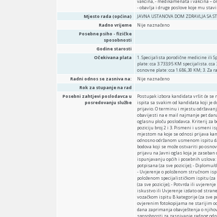
vakcina, - medikamenata i vakcina – or
- obavlja i druge poslove koje mu stav
Mjesto rada (općina)
JAVNA USTANOVA DOM ZDRAVLJA SA STA
Radno vrijeme
Nije naznačeno
Posebne psiho - fizičke
sposobnosti
Godine starosti
Očekivana plata
1. Specijalista porodične medicine ili 
plate: cca 3.733,95 KM specijalista. c
osnovne plate: cca 1.686,30 KM; 3. Za 
Radni odnos se zasniva na:
Nije naznačeno
Rok za stupanje na rad
Posebni zahtjevi poslodavca u
Postupak izbora kandidata vršit će s
posredovanju službe
ispita sa svakim od kandidata koji je
prijavio. O terminu i mjestu održavan
obavijesti na e mail najmanje pet dana 
oglasnu ploču poslodavca. Kriterij za b
poziciju broj 2 i 3. Pismeni i usmeni 
mjestom na koje se odnosi prijava k
odnosno održanom usmenom ispitu da b
bodova koji se može ostvariti po osnov
prijavu na Javni oglas koja je zaseban 
ispunjavanju općih i posebnih uslova: 
potpisana (za sve pozicije); - Diplomu/d
- Uvjerenje o položenom stručnom ispitu 
položenom specijalističkom ispitu (za p
(za sve pozicije); - Potvrda ili uvjer
iskustvo ili Uvjerenje izdato od strane
vozačkom ispitu B kategorije (za sve poz
ovjerenim fotokopijama ne starijim od
dana zaprimanja obavještenja o njihov
sposobnosti za zasnivanje radnog od