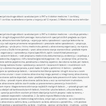
pecijalista druge oblasti sa edukacijom iz PAT-a ili doktor medicine: 1 izvršilacj;
1 izvršilac na određeno vrijeme u trajanju od 12 mjeseci; 3. Medicinska sestra tehničar-
Specijalista druge oblasti sa edukacijom iz PAT-a ili doktor medicine: • utvrđuje potrebu i
h i drugih dijagnostičkih pretraga i konsultativnih specijalističkih pregleda sa ciljem
e, odnosno kontrole liječenja, • ocjenjuje radnu sposobnost i upućuje bolesnika na
isiju radi ocjene privemene nesposobnosti i preostale radne sposobnosti, • propisuje,
i liječenja, • pruža prvu i hitnu medicinsku pomoć u zdravstvenoj organizaciji, na mjestu
žurstvo u Službi hitne pomoći, • prati zdravstveno stanje stanovništva i predlaže mjere
organizaciji i sprovođenju mjera (specifičnih, općih i ostalih) kod prevencije i
o zaraznih bolesti, • vodi propisanu medicinsku dokumentaciju, evidenciju i izvještaje, a
lesnika, dijagnozu i šifru konačne (glavne) dijagnoze i itd., • pružanje lične, primarne,
e zaštite pojedincima, porodicama u lokalnoj zajednici, bez obzira na dob, pol i bolest,
zdravog nadzora života i sprečavanju zaraznih i nezaraznih bolesti i invalidnosti svih
iji u domovima pacijenata, a prati kada ih liječe u poliklinici ili bolnici, • predlaže
ere za sprečavanje bolesti, • racionalno korištenje opreme i drugih resursa u svom
vima unutar i izvan sistema zdravstva koji mogu pomoći u integriranoj zdravstvenoj
avstvene zaštite dojenčadi, male i predškolske djece kako preventivnih tako i kurativnih
ništva, • provodi mjere zdravstvene zaštite žena u vezi sa normalnom trudnoćom,
re zdravstvene zaštite starih osoba uz pravovremenu prevenciju hroničnih i
ram mjera i blagovremeno otkrivanje najčešćih malignih bolesti..., • provodi grupni rad
 oboljeli od kardiovaskularnih bolesti, hronične i plućne bolesti, ulkusne bolesti,
 • upravlja putničkim vozilom prilikom obavljanja kućnih posjeta i rada na terenu, •
 u zadatak neposredni rukovodilac. 2. Za radno mjesto Medicinska sestra –
ve poslove opisane za medicinskog tehničara, smjer opći, a naročito: - za vulnerabilnu
za zdravstvenu zaštitu žena, u ambulanti za žene, odnosno u porodilištu, - vrši poslove
ši poslove u savjetovalištu za žene – trudnice, - poziva i prima žene – trudnice, - uzima