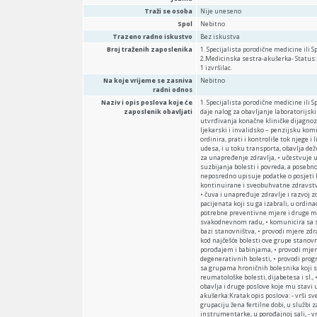
Traži se osoba
Nije uneseno
Spol
Nebitno
Trazeno radno iskustvo
Bez iskustva
Broj traženih zaposlenika
1. Specijalista porodične medicine ili S
2.Medicinska sestra-akušerka- Status: 
1 izvršilac.
Na koje vrijeme se zasniva
Nebitno
radni odnos
Naziv i opis poslova koje će
1. Specijalista porodične medicine ili 
zaposlenik obavljati
daje nalog za obavljanje laboratorijski
utvrđivanja konačne kliničke dijagnoz
ljekarski i invalidsko – penzijsku kom
ordinira, prati i kontroliše tok njege 
udesa, i u toku transporta, obavlja de
za unapređenje zdravlja, • učestvuje u 
suzbijanja bolesti i povreda, a posebn
neposredno upisuje podatke o posjeti bo
kontinuirane i sveobuhvatne zdravstven
• čuva i unapređuje zdravlje i razvoj 
pacijenata koji su ga izabrali, u ordinac
potrebne preventivne mjere i druge mj
svakodnevnom radu, • komunicira sa s
bazi stanovništva, • provodi mjere zdr
kod najčešće bolesti ove grupe stanov
porođajem i babinjama, • provodi mje
degenerativnih bolesti, • provodi prog
sa grupama hroničnih bolesnika koji su
reumatološke bolesti, dijabetesa i sl.,
obavlja i druge poslove koje mu stavi
akušerka:Kratak opis poslova: - vrši s
grupaciju žena fertilne dobi, u službi 
instrumentarke, u porođajnoj sali, - vr