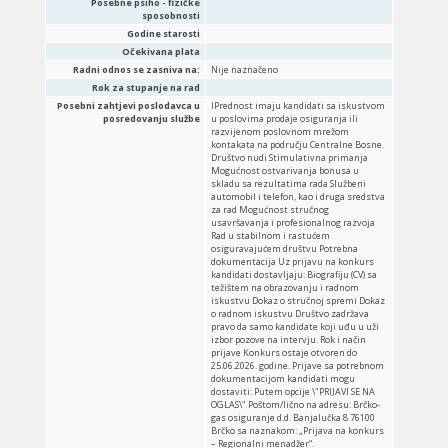
Posebne psiho - fizičke
sposobnosti
Godine starosti
Očekivana plata
Radni odnos se zasniva na:
Nije naznačeno
Rok za stupanje na rad
Posebni zahtjevi poslodavca u
IPrednost imaju kandidati sa iskustvom
posredovanju službe
u poslovima prodaje osiguranja ili
razvijenom poslovnom mrežom
kontakata na području Centralne Bosne.
Društvo nudi Stimulativna primanja
Mogućnost ostvarivanja bonusa u
skladu sa rezultatima rada Službeni
automobil i telefon, kao i druga sredstva
za rad Mogućnost stručnog
usavršavanja i profesionalnog razvoja
Rad u stabilnom i rastućem
osiguravajućem društvu Potrebna
dokumentacija Uz prijavu na konkurs
kandidati dostavljaju: Biografiju (CV) sa
težištem na obrazovanju i radnom
iskustvu Dokaz o stručnoj spremi Dokaz
o radnom iskustvu Društvo zadržava
pravo da samo kandidate koji uđu u uži
izbor pozove na intervju. Rok i način
prijave Konkurs ostaje otvoren do
25.06.2026. godine. Prijave sa potrebnom
dokumentacijom kandidati mogu
dostaviti: Putem opcije \"PRIJAVI SE NA
OGLAS\" Poštom/lično na adresu: Brčko-
gas osiguranje d.d. Banjalučka 8 76100
Brčko sa naznakom: „Prijava na konkurs
– Regionalni menadžer“.