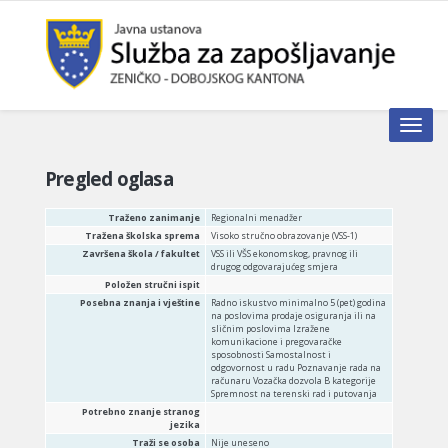
Toggle n
Pregled oglasa
Traženo zanimanje
Regionalni menadžer
Tražena školska sprema
Visoko stručno obrazovanje (VSS-1)
Završena škola / fakultet
VSS ili VŠS ekonomskog, pravnog ili
drugog odgovarajućeg smjera
Položen stručni ispit
Posebna znanja i vještine
Radno iskustvo minimalno 5 (pet) godina
na poslovima prodaje osiguranja ili na
sličnim poslovima Izražene
komunikacione i pregovaračke
sposobnosti Samostalnost i
odgovornost u radu Poznavanje rada na
računaru Vozačka dozvola B kategorije
Spremnost na terenski rad i putovanja
Potrebno znanje stranog
jezika
Traži se osoba
Nije uneseno