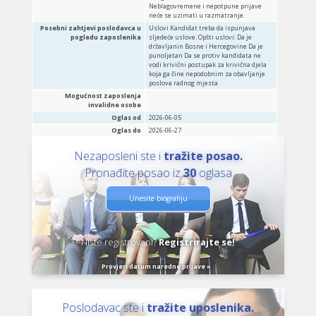
Neblagovremene i nepotpune prijave
neće se uzimati u razmatranje.
Posebni zahtjevi poslodavca u
Uslovi Kandidat treba da ispunjava
pogledu zaposlenika
sljedeće uslove: Opšti uslovi: Da je
državljanin Bosne i Hercegovine Da je
punoljetan Da se protiv kandidata ne
vodi krivični postupak za krivična djela
koja ga čine nepodobnim za obavljanje
poslova radnog mjesta
Mogućnost zaposlenja
invalidne osobe
Oglas od
2026-06-05
Oglas do
2026-06-27
Nezaposleni ste i
tražite posao.
Pronađite posao iz
30
oglasa
Unesite biografiju
Niste registrovani?
Registrirajte se!
Provjeri datum naredne prijave »
Poslodavac ste i
tražite uposlenika.