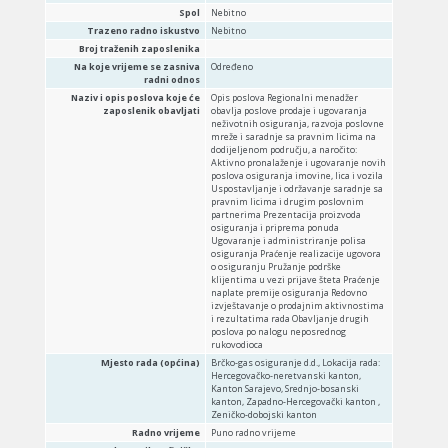
Spol
Nebitno
Trazeno radno iskustvo
Nebitno
Broj traženih zaposlenika
Na koje vrijeme se zasniva
Određeno
radni odnos
Naziv i opis poslova koje će
Opis poslova Regionalni menadžer
zaposlenik obavljati
obavlja poslove prodaje i ugovaranja
neživotnih osiguranja, razvoja poslovne
mreže i saradnje sa pravnim licima na
dodijeljenom području, a naročito:
Aktivno pronalaženje i ugovaranje novih
poslova osiguranja imovine, lica i vozila
Uspostavljanje i održavanje saradnje sa
pravnim licima i drugim poslovnim
partnerima Prezentacija proizvoda
osiguranja i priprema ponuda
Ugovaranje i administriranje polisa
osiguranja Praćenje realizacije ugovora
o osiguranju Pružanje podrške
klijentima u vezi prijave šteta Praćenje
naplate premije osiguranja Redovno
izvještavanje o prodajnim aktivnostima
i rezultatima rada Obavljanje drugih
poslova po nalogu neposrednog
rukovodioca
Mjesto rada (općina)
Brčko-gas osiguranje d.d., Lokacija rada:
Hercegovačko-neretvanski kanton,
Kanton Sarajevo, Srednjo-bosanski
kanton, Zapadno-Hercegovački kanton ,
Zeničko-dobojski kanton
Radno vrijeme
Puno radno vrijeme