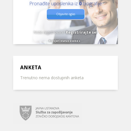
Pronađite uposlenika iz
0
biografije
Objavite oglas
Niste registrovani?
Registrirajte se!
Provjeri status osobe »
ANKETA
Trenutno nema dostupnih anketa