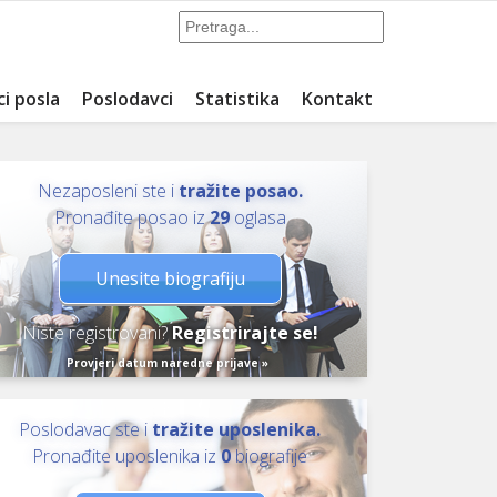
ci posla
Poslodavci
Statistika
Kontakt
Nezaposleni ste i
tražite posao.
Pronađite posao iz
29
oglasa
Unesite biografiju
Niste registrovani?
Registrirajte se!
Provjeri datum naredne prijave »
Poslodavac ste i
tražite uposlenika.
Pronađite uposlenika iz
0
biografije