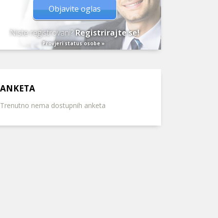
Objavite oglas
Niste registrovani?
Registrirajte se!
Provjeri status osobe »
ANKETA
Trenutno nema dostupnih anketa