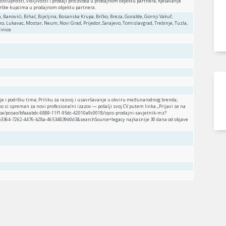
dostupnosti, vidljivosti i prodaji proizvoda u prodajnom objektu partnera; Rješavanje
drške kupcima u prodajnom objektu partnera.
a, Banovići, Bihać, Bijeljina, Bosanska Krupa, Brčko, Breza, Goražde, Gornji Vakuf,
ivno, Lukavac, Mostar, Neum, Novi Grad, Prijedor, Sarajevo, Tomislavgrad, Trebinje, Tuzla,
vinice
e i podršku tima; Priliku za razvoj i usavršavanje u okviru međunarodnog brenda;
ko si spreman za novi profesionalni izazov — pošalji svoj CV putem linka „Prijavi se na
.ba/posao/bfaaabdc-6889-11f1-95dc-42010a9c0018/iqos-prodajni-savjetnik-mz?
3364-7262-4476-b28a-46534839d0d3&searchSource=legacy najkasnije 30 dana od objave