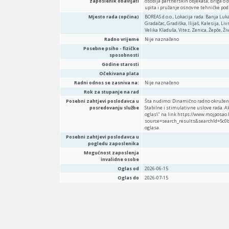
zaposlenik obavljati
osoblja partnerskih objekata; Briga o 
upita i pružanje osnovne tehničke po
Mjesto rada (općina)
BOREAS d.o.o., Lokacija rada: Banja Luk
Gradačac, Gradiška, Ilijaš, Kalesija, L
Velika Kladuša, Vitez, Zenica, Žepče, Ži
Radno vrijeme
Nije naznačeno
Posebne psiho - fizičke
sposobnosti
Godine starosti
Očekivana plata
Radni odnos se zasniva na:
Nije naznačeno
Rok za stupanje na rad
Posebni zahtjevi poslodavca u
Šta nudimo: Dinamično radno okruženj
posredovanju službe
Stabilne i stimulativne uslove rada. A
oglas\" na link https://www.mojposao
source=search_results&searchId=5c0b
oglasa.
Posebni zahtjevi poslodavca u
pogledu zaposlenika
Mogućnost zaposlenja
invalidne osobe
Oglas od
2026-06-15
Oglas do
2026-07-15