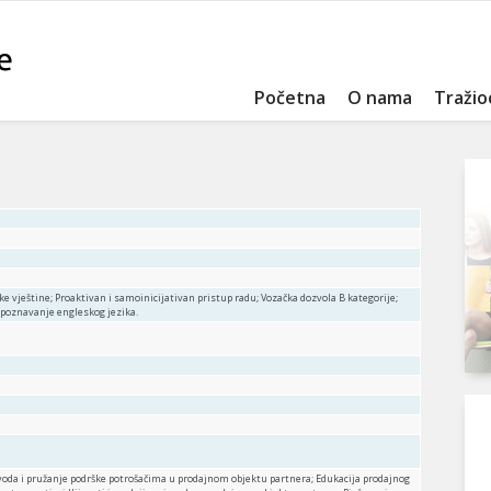
Početna
O nama
Tražio
e vještine; Proaktivan i samoinicijativan pristup radu; Vozačka dozvola B kategorije;
i poznavanje engleskog jezika.
voda i pružanje podrške potrošačima u prodajnom objektu partnera; Edukacija prodajnog