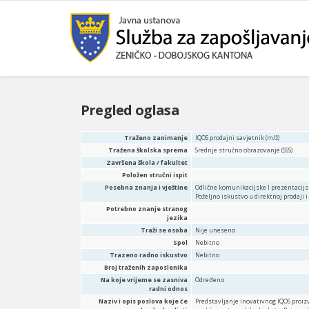
Pregled oglasa
Traženo zanimanje
IQOS prodajni savjetnik (m/ž)
Tražena školska sprema
Srednje stručno obrazovanje (SSS)
Završena škola / fakultet
Položen stručni ispit
Posebna znanja i vještine
Odlične komunikacijske I prezentacijsk
Poželjno iskustvo u direktnoj prodaji 
Potrebno znanje stranog
jezika
Traži se osoba
Nije uneseno
Spol
Nebitno
Trazeno radno iskustvo
Nebitno
Broj traženih zaposlenika
Na koje vrijeme se zasniva
Određeno
radni odnos
Naziv i opis poslova koje će
Predstavljanje inovativnog IQOS proiz