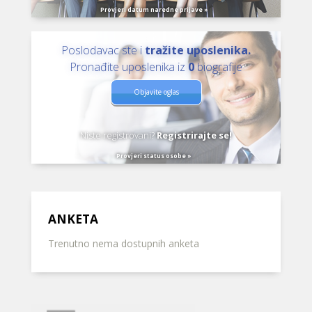
Provjeri datum naredne prijave »
Poslodavac ste i
tražite uposlenika.
Pronađite uposlenika iz
0
biografije
Objavite oglas
Niste registrovani?
Registrirajte se!
Provjeri status osobe »
ANKETA
Trenutno nema dostupnih anketa