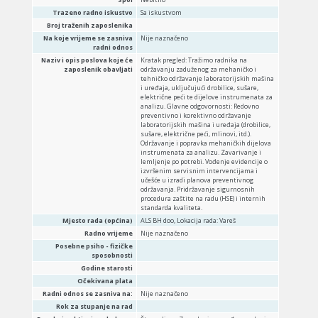
Trazeno radno iskustvo
Sa iskustvom
Broj traženih zaposlenika
Na koje vrijeme se zasniva
Nije naznačeno
radni odnos
Naziv i opis poslova koje će
Kratak pregled: Tražimo radnika na
zaposlenik obavljati
održavanju zaduženog za mehaničko i
tehničko održavanje laboratorijskih mašina
i uređaja, uključujući drobilice, sušare,
električne peći te dijelove instrumenata za
analizu. Glavne odgovornosti: Redovno
preventivno i korektivno održavanje
laboratorijskih mašina i uređaja (drobilice,
sušare, električne peći, mlinovi, itd.).
Održavanje i popravka mehaničkih dijelova
instrumenata za analizu. Zavarivanje i
lemljenje po potrebi. Vođenje evidencije o
izvršenim servisnim intervencijama i
učešće u izradi planova preventivnog
održavanja. Pridržavanje sigurnosnih
procedura zaštite na radu (HSE) i internih
standarda kvaliteta.
Mjesto rada (općina)
ALS BH doo, Lokacija rada: Vareš
Radno vrijeme
Nije naznačeno
Posebne psiho - fizičke
sposobnosti
Godine starosti
Očekivana plata
Radni odnos se zasniva na:
Nije naznačeno
Rok za stupanje na rad