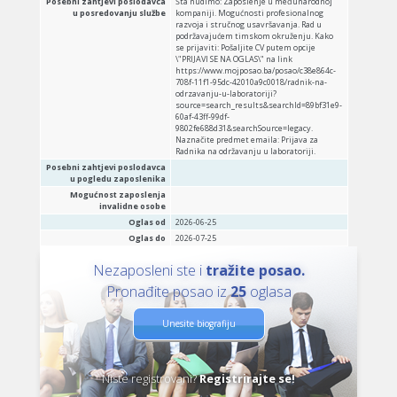
Posebni zahtjevi poslodavca
Šta nudimo: Zaposlenje u međunarodnoj
u posredovanju službe
kompaniji. Mogućnosti profesionalnog
razvoja i stručnog usavršavanja. Rad u
podržavajućem timskom okruženju. Kako
se prijaviti: Pošaljite CV putem opcije
\"PRIJAVI SE NA OGLAS\" na link
https://www.mojposao.ba/posao/c38e864c-
708f-11f1-95dc-42010a9c0018/radnik-na-
odrzavanju-u-laboratoriji?
source=search_results&searchId=89bf31e9-
60af-43ff-99df-
9802fe688d31&searchSource=legacy.
Naznačite predmet emaila: Prijava za
Radnika na održavanju u laboratoriji.
Posebni zahtjevi poslodavca
u pogledu zaposlenika
Mogućnost zaposlenja
invalidne osobe
Oglas od
2026-06-25
Oglas do
2026-07-25
Nezaposleni ste i
tražite posao.
Pronađite posao iz
25
oglasa
Unesite biografiju
Niste registrovani?
Registrirajte se!