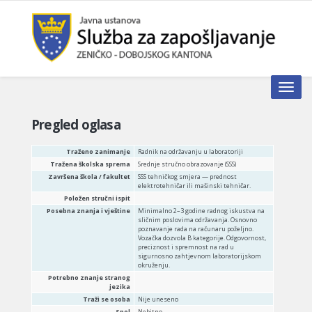
Toggle n
Pregled oglasa
Traženo zanimanje
Radnik na održavanju u laboratoriji
Tražena školska sprema
Srednje stručno obrazovanje (SSS)
Završena škola / fakultet
SSS tehničkog smjera — prednost
elektrotehničar ili mašinski tehničar.
Položen stručni ispit
Posebna znanja i vještine
Minimalno 2–3 godine radnog iskustva na
sličnim poslovima održavanja. Osnovno
poznavanje rada na računaru poželjno.
Vozačka dozvola B kategorije. Odgovornost,
preciznost i spremnost na rad u
sigurnosno zahtjevnom laboratorijskom
okruženju.
Potrebno znanje stranog
jezika
Traži se osoba
Nije uneseno
Spol
Nebitno