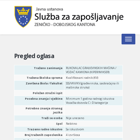
Toggle n
Pregled oglasa
Traženo zanimanje
RUKOVALAC GRAĐEVINSKIH MAŠINA /
VOZAČ KAMIONA (KIPER/MIKSER)
Tražena školska sprema
Kvalifikovani radnik (KV)
Završena škola / fakultet
SSS/VKV/KV (građevinska, saobraćajna ili
mašinska struka)
Položen stručni ispit
Posebna znanja i vještine
Minimum 1 godina radnog iskustva
Vozačka dozvola C i D kategorije
Potrebno znanje stranog
jezika
Traži se osoba
Nije uneseno
Spol
Nebitno
Trazeno radno iskustvo
Sa iskustvom
Broj traženih zaposlenika
4 izvršioca