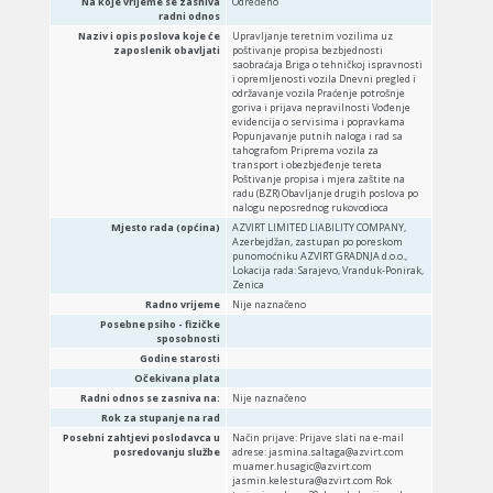
Na koje vrijeme se zasniva
Određeno
radni odnos
Naziv i opis poslova koje će
Upravljanje teretnim vozilima uz
zaposlenik obavljati
poštivanje propisa bezbjednosti
saobraćaja Briga o tehničkoj ispravnosti
i opremljenosti vozila Dnevni pregled i
održavanje vozila Praćenje potrošnje
goriva i prijava nepravilnosti Vođenje
evidencija o servisima i popravkama
Popunjavanje putnih naloga i rad sa
tahografom Priprema vozila za
transport i obezbjeđenje tereta
Poštivanje propisa i mjera zaštite na
radu (BZR) Obavljanje drugih poslova po
nalogu neposrednog rukovodioca
Mjesto rada (općina)
AZVIRT LIMITED LIABILITY COMPANY,
Azerbejdžan, zastupan po poreskom
punomoćniku AZVIRT GRADNJA d.o.o.,
Lokacija rada: Sarajevo, Vranduk-Ponirak,
Zenica
Radno vrijeme
Nije naznačeno
Posebne psiho - fizičke
sposobnosti
Godine starosti
Očekivana plata
Radni odnos se zasniva na:
Nije naznačeno
Rok za stupanje na rad
Posebni zahtjevi poslodavca u
Način prijave: Prijave slati na e-mail
posredovanju službe
adrese: jasmina.saltaga@azvirt.com
muamer.husagic@azvirt.com
jasmin.kelestura@azvirt.com Rok