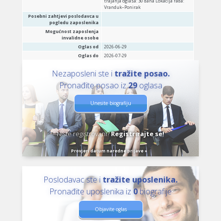
trajanja oglasa: 30 dana Lokacija rada:
Vranduk–Ponirak
Posebni zahtjevi poslodavca u
pogledu zaposlenika
Mogućnost zaposlenja
invalidne osobe
Oglas od
2026-06-29
Oglas do
2026-07-29
Nezaposleni ste i
tražite posao.
Pronađite posao iz
29
oglasa
Unesite biografiju
Niste registrovani?
Registrirajte se!
Provjeri datum naredne prijave »
Poslodavac ste i
tražite uposlenika.
Pronađite uposlenika iz
0
biografije
Objavite oglas