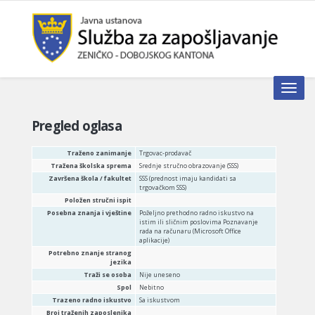
Toggle n
Pregled oglasa
Traženo zanimanje
Trgovac-prodavač
Tražena školska sprema
Srednje stručno obrazovanje (SSS)
Završena škola / fakultet
SSS (prednost imaju kandidati sa
trgovačkom SSS)
Položen stručni ispit
Posebna znanja i vještine
Poželjno prethodno radno iskustvo na
istim ili sličnim poslovima Poznavanje
rada na računaru (Microsoft Office
aplikacije)
Potrebno znanje stranog
jezika
Traži se osoba
Nije uneseno
Spol
Nebitno
Trazeno radno iskustvo
Sa iskustvom
Broj traženih zaposlenika