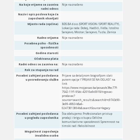
Na koje vrijeme se zasniva
Nije naznačeno
radni odnos
Naziv i opis poslova koje će
zaposlenik obavljati
Mjesto rada (općina)
BDS.BA d.o.o. (SPORT VISION / SPORT REALITY) ,
Lokacija rada: Doboj, Hadžići, Ilidža, Istočno
Sarajevo, Mostar, Sarajevo, Tuzla, Zenica
Radno vrijeme
Nije naznačeno
Posebne psiho - fizičke
sposobnosti
Godine starosti
Očekivana plata
Radni odnos se zasniva na:
Nije naznačeno
Rok za stupanje na rad
Posebni zahtjevi poslodavca
Prijave sa detaljnom biografijom slati
u posredovanju službe
putem opcije \"PRIJAVI SE NA OGLAS\" na
link
https://www.mojposao.ba/posao/e3fec77f-
7542-11f1-95dc-42010a9c0018/trgovac-
prodavac?
source=search_results&searchId=c9743c90-
3e99-4983-b8a6-
02473013004b&searchSource=legacy
Posebni zahtjevi poslodavca
Šta očekujemo: Profesionalan pristup
u pogledu zaposlenika
prodaji i brigu o kupcu Odlične
komunikativne sposobnosti Spremnost na
timski rad i fleksibilnost
Mogućnost zaposlenja
invalidne osobe