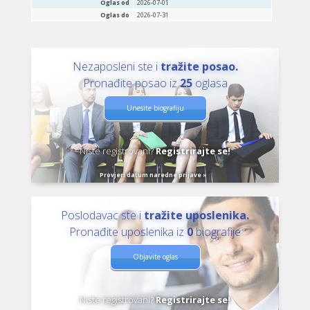
Oglas od
2026-07-01
Oglas do
2026-07-31
Nezaposleni ste i
tražite posao.
Pronađite posao iz
25
oglasa
Unesite biografiju
Niste registrovani?
Registrirajte se!
Provjeri datum naredne prijave »
Poslodavac ste i
tražite uposlenika.
Pronađite uposlenika iz
0
biografije
Objavite oglas
Niste registrovani?
Registrirajte se!