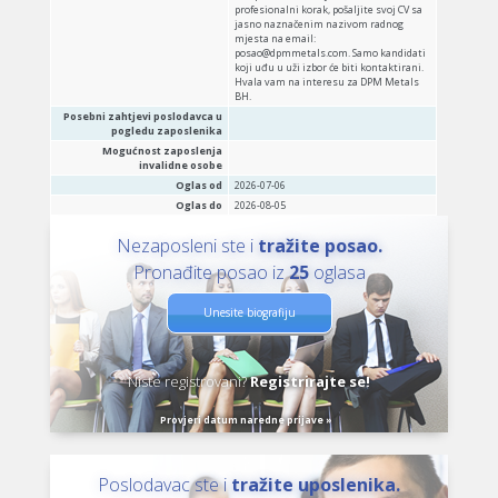
profesionalni korak, pošaljite svoj CV sa
jasno naznačenim nazivom radnog
mjesta na email:
posao@dpmmetals.com. Samo kandidati
koji uđu u uži izbor će biti kontaktirani.
Hvala vam na interesu za DPM Metals
BH.
Posebni zahtjevi poslodavca u
pogledu zaposlenika
Mogućnost zaposlenja
invalidne osobe
Oglas od
2026-07-06
Oglas do
2026-08-05
Nezaposleni ste i
tražite posao.
Pronađite posao iz
25
oglasa
Unesite biografiju
Niste registrovani?
Registrirajte se!
Provjeri datum naredne prijave »
Poslodavac ste i
tražite uposlenika.