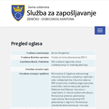
Toggle n
Pregled oglasa
Traženo zanimanje
Senior Ekspeditor
Tražena školska sprema
Visoko stručno obrazovanje (VSS-1)
Završena škola / fakultet
VSS iz oblasti logistike, lanca
snabdijevanja ili srodnog područja;
Položen stručni ispit
Posebna znanja i vještine
Minimalno 3–5 godina relevantnog
iskustva; Iskustvo u praćenju isporuka i
radu s dobavljačima; Iskustvo rada sa
ERP sistemima; Izražene organizacijske,
analitičke i komunikacijske vještine.
Poželjne kvalifikacije: Iskustvo u
rudarskom ili industrijskom okruženju;
Poznavanje procesa upravljanja
isporukama; Razumijevanje KPI
pokazatelja u logistici; Poznavanje
standarda dokumentacije i revizije.