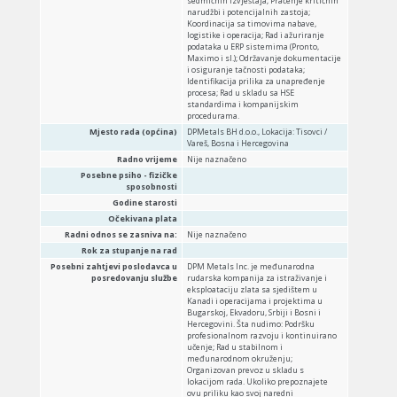
sedmičnih izvještaja; Praćenje kritičnih
narudžbi i potencijalnih zastoja;
Koordinacija sa timovima nabave,
logistike i operacija; Rad i ažuriranje
podataka u ERP sistemima (Pronto,
Maximo i sl.); Održavanje dokumentacije
i osiguranje tačnosti podataka;
Identifikacija prilika za unapređenje
procesa; Rad u skladu sa HSE
standardima i kompanijskim
procedurama.
Mjesto rada (općina)
DPMetals BH d.o.o., Lokacija: Tisovci /
Vareš, Bosna i Hercegovina
Radno vrijeme
Nije naznačeno
Posebne psiho - fizičke
sposobnosti
Godine starosti
Očekivana plata
Radni odnos se zasniva na:
Nije naznačeno
Rok za stupanje na rad
Posebni zahtjevi poslodavca u
DPM Metals Inc. je međunarodna
posredovanju službe
rudarska kompanija za istraživanje i
eksploataciju zlata sa sjedištem u
Kanadi i operacijama i projektima u
Bugarskoj, Ekvadoru, Srbiji i Bosni i
Hercegovini. Šta nudimo: Podršku
profesionalnom razvoju i kontinuirano
učenje; Rad u stabilnom i
međunarodnom okruženju;
Organizovan prevoz u skladu s
lokacijom rada. Ukoliko prepoznajete
ovu priliku kao svoj naredni