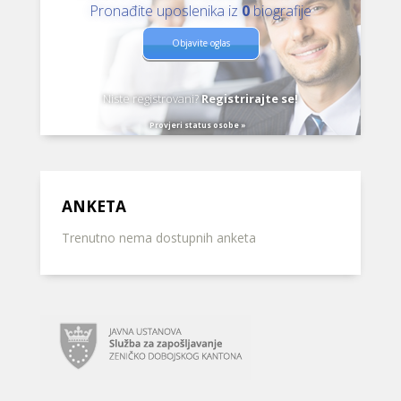
Pronađite uposlenika iz
0
biografije
Objavite oglas
Niste registrovani?
Registrirajte se!
Provjeri status osobe »
ANKETA
Trenutno nema dostupnih anketa