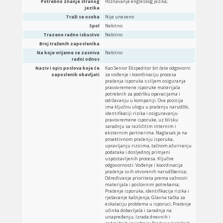
Potrebno znanje stranog
Poznavanje engleskog jezika;
jezika
Traži se osoba
Nije uneseno
Spol
Nebitno
Trazeno radno iskustvo
Nebitno
Broj traženih zaposlenika
Na koje vrijeme se zasniva
Nebitno
radni odnos
Naziv i opis poslova koje će
Kao Senior Ekspeditor bit ćete odgovorni
zaposlenik obavljati
za vođenje i koordinaciju procesa
praćenja isporuka s ciljem osiguranja
pravovremene isporuke materijala
potrebnih za podršku operacijama i
održavanju u kompaniji. Ova pozicija
ima ključnu ulogu u praćenju narudžbi,
identifikaciji rizika i osiguravanju
pravovremene isporuke, uz blisku
saradnju sa različitim internim i
eksternim partnerima. Naglasak je na
proaktivnom praćenju isporuka,
upravljanju rizicima, tačnom ažuriranju
podataka i dosljednoj primjeni
uspostavljenih procesa. Ključne
odgovornosti: Vođenje i koordinacija
praćenja svih otvorenih narudžbenica;
Određivanje prioriteta prema važnosti
materijala i poslovnim potrebama;
Praćenje isporuka, identifikacija rizika i
rješavanje kašnjenja; Glavna tačka za
eskalaciju problema u isporuci; Praćenje
učinka dobavljača i saradnja na
unapređenju; Izrada dnevnih i