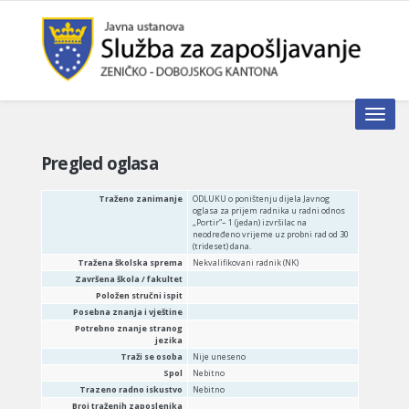
Toggle n
Pregled oglasa
Traženo zanimanje
ODLUKU o poništenju dijela Javnog
oglasa za prijem radnika u radni odnos
„Portir”– 1 (jedan) izvršilac na
neodređeno vrijeme uz probni rad od 30
(trideset) dana.
Tražena školska sprema
Nekvalifikovani radnik (NK)
Završena škola / fakultet
Položen stručni ispit
Posebna znanja i vještine
Potrebno znanje stranog
jezika
Traži se osoba
Nije uneseno
Spol
Nebitno
Trazeno radno iskustvo
Nebitno
Broj traženih zaposlenika