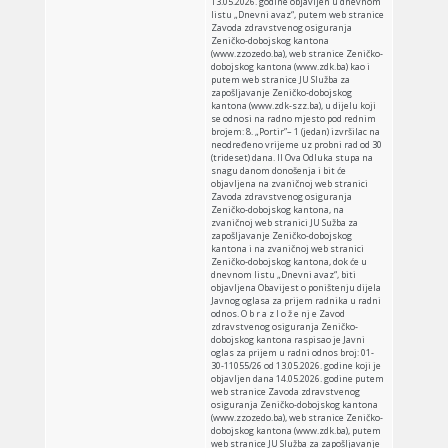
13.05.2026. godine objavljen u dnevnom
listu „Dnevni avaz“, putem web stranice
Zavoda zdravstvenog osiguranja
Zeničko-dobojskog kantona
(www.zzozedo.ba), web stranice Zeničko-
dobojskog kantona (www.zdk.ba) kao i
putem web stranice JU Služba za
zapošljavanje Zeničko-dobojskog
kantona (www.zdk-szz.ba), u dijelu koji
se odnosi na radno mjesto pod rednim
brojem: 8. „Portir”– 1 (jedan) izvršilac na
neodređeno vrijeme uz probni rad od 30
(trideset) dana. II Ova Odluka stupa na
snagu danom donošenja i bit će
objavljena na zvaničnoj web stranici
Zavoda zdravstvenog osiguranja
Zeničko-dobojskog kantona, na
zvaničnoj web stranici JU Sužba za
zapošljavanje Zeničko-dobojskog
kantona i na zvaničnoj web stranici
Zeničko-dobojskog kantona, dok će u
dnevnom listu „Dnevni avaz“, biti
objavljena Obavijest o poništenju dijela
Javnog oglasa za prijem radnika u radni
odnos. O b r a z l o ž e nj e Zavod
zdravstvenog osiguranja Zeničko-
dobojskog kantona raspisao je Javni
oglas za prijem u radni odnos broj: 01-
30-11055/26 od 13.05.2026. godine koji je
objavljen dana 14.05.2026. godine putem
web stranice Zavoda zdravstvenog
osiguranja Zeničko-dobojskog kantona
(www.zzozedo.ba), web stranice Zeničko-
dobojskog kantona (www.zdk.ba), putem
web stranice JU Služba za zapošljavanje