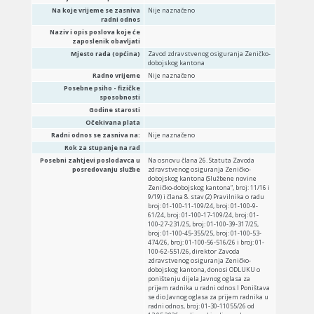
Na koje vrijeme se zasniva
Nije naznačeno
radni odnos
Naziv i opis poslova koje će
zaposlenik obavljati
Mjesto rada (općina)
Zavod zdravstvenog osiguranja Zeničko-
dobojskog kantona
Radno vrijeme
Nije naznačeno
Posebne psiho - fizičke
sposobnosti
Godine starosti
Očekivana plata
Radni odnos se zasniva na:
Nije naznačeno
Rok za stupanje na rad
Posebni zahtjevi poslodavca u
Na osnovu člana 26. Statuta Zavoda
posredovanju službe
zdravstvenog osiguranja Zeničko-
dobojskog kantona (Službene novine
Zeničko-dobojskog kantona“, broj: 11/16 i
9/19) i člana 8. stav (2) Pravilnika o radu
broj: 01-100-11-109/24, broj: 01-100-9-
61/24, broj: 01-100-17-109/24, broj: 01-
100-27-231/25, broj: 01-100-39-317/25,
broj: 01-100-45-355/25, broj: 01-100-53-
474/26, broj: 01-100-56-516/26 i broj: 01-
100-62-551/26, direktor Zavoda
zdravstvenog osiguranja Zeničko-
dobojskog kantona, donosi ODLUKU o
poništenju dijela Javnog oglasa za
prijem radnika u radni odnos I Poništava
se dio Javnog oglasa za prijem radnika u
radni odnos, broj: 01-30-11055/26 od