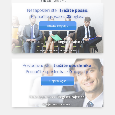
Oglas do
2026-07-15
Nezaposleni ste i
tražite posao.
Pronađite posao iz
25
oglasa
Unesite biografiju
Niste registrovani?
Registrirajte se!
Provjeri datum naredne prijave »
Poslodavac ste i
tražite uposlenika.
Pronađite uposlenika iz
0
biografije
Objavite oglas
Niste registrovani?
Registrirajte se!
Provjeri status osobe »