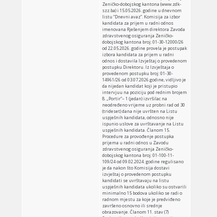
Zeničko-dobojskog kantona (www.zdk-
szz.ba) i 15.05.2026. godine u dnevnom
listu “Dnevni avaz”. Komisija za izbor
kandidata za prijem u radni odnos
imenovana Rješenjem direktora Zavoda
zdravstvenog osiguranja Zeničko-
dobojskog kantona broj: 01-30-12000/26
od 22.05.2026. godine provela je postupak
izbora kandidata za prijem u radni
odnos i dostavila Izvještaj o provedenom
postupku Direktoru. Iz Izvještaja o
provedenom postupku broj: 01-30-
14961/26 od 03.07.2026.godine, vidljivo je
da nijedan kandidat koji je pristupio
intervjuu na poziciju pod rednim brojem
8. „Portir”– 1 (jedan) izvršilac na
neodređeno vrijeme uz probni rad od 30
(trideset) dana nije uvršten na Listu
uspješnih kandidata, odnosno nije
ispunio uslove za uvrštavanje na Listu
uspješnih kandidata. Članom 15.
Procedure za provođenje postupka
prijema u radni odnos u Zavodu
zdravstvenog osiguranja Zeničko-
dobojskog kantona broj: 01-100-11-
109/24 od 09.02.2024. godine regulisano
je da nakon što Komisija dostavi
izvještaj o provedenom postupku
kandidati se uvrštavaju na listu
uspješnih kandidata ukoliko su ostvarili
minimalno 15 bodova ukoliko se radi o
radnom mjestu za koje je predviđeno
završeno osnovno ili srednje
obrazovanje. Članom 11. stav (7)