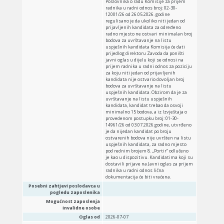
Poslovnika o radu Komisije za prijem
radnika u radni odnos broj: 02-30-
12001/26 od 26.05.2026. godine
regulisano je da ukoliko niti jedan od
prijavljenih kandidata za određeno
radno mjesto ne ostvari minimalan broj
bodova za uvrštavanje na listu
uspješnih kandidata Komisija će dati
prijedlog direktoru Zavoda da poništi
javni oglas u dijelu koji se odnosi na
prijem radnika u radni odnos za poziciju
za koju niti jedan od prijavljenih
kandidata nije ostvario dovoljan broj
bodova za uvrštavanje na listu
uspješnih kandidata. Obzirom da je za
uvrštavanje na listu uspješnih
kandidata, kandidat trebao da osvoji
minimalno 15 bodova, a iz Izvještaja o
provedenom postupku broj: 01-30-
14961/26 od 03.07.2026.godine, utvrđeno
je da nijedan kandidat po broju
ostvarenih bodova nije uvršten na listu
uspješnih kandidata, za radno mjesto
pod rednim brojem 8. „Portir“ odlučeno
je kao u dispozitivu. Kandidatima koji su
dostavili prijave na Javni oglas za prijem
radnika u radni odnos lična
dokumentacija će biti vraćena.
Posebni zahtjevi poslodavca u
pogledu zaposlenika
Mogućnost zaposlenja
invalidne osobe
Oglas od
2026-07-07