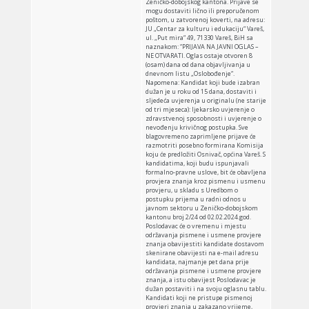
Zeničko-dobojskog kantona. Prijave se
mogu dostaviti lično ili preporučenom
poštom, u zatvorenoj koverti, na adresu:
JU „Centar za kulturu i edukaciju“ Vareš,
ul. „Put mira“ 49, 71330 Vareš, BiH sa
naznakom: “PRIJAVA NA JAVNI OGLAS –
NE OTVARATI. Oglas ostaje otvoren 8
(osam) dana od dana objavljivanja u
dnevnom listu „Oslobođenje“.
Napomena: Kandidat koji bude izabran
dužan je u roku od 15 dana, dostaviti i
sljedeća uvjerenja u originalu (ne starije
od tri mjeseca): ljekarsko uvjerenje o
zdravstvenoj sposobnosti i uvjerenje o
nevođenju krivičnog postupka. Sve
blagovremeno zaprimljene prijave će
razmotriti posebno formirana Komisija
koju će predložiti Osnivač, općina Vareš. S
kandidatima, koji budu ispunjavali
formalno-pravne uslove, bit će obavljena
provjera znanja kroz pismenu i usmenu
provjeru, u skladu s Uredbom o
postupku prijema u radni odnos u
javnom sektoru u Zeničko-dobojskom
kantonu broj 2/24 od 02.02.2024.god.
Poslodavac će o vremenu i mjestu
održavanja pismene i usmene provjere
znanja obavijestiti kandidate dostavom
skenirane obavijesti na e-mail adresu
kandidata, najmanje pet dana prije
održavanja pismene i usmene provjere
znanja, a istu obavijest Poslodavac je
dužan postaviti i na svoju oglasnu tablu.
Kandidati koji ne pristupe pismenoj
provjeri znanja u zakazano vrijeme,