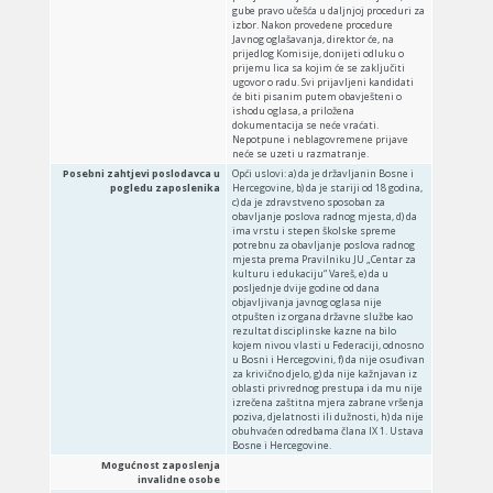
gube pravo učešća u daljnjoj proceduri za
izbor. Nakon provedene procedure
Javnog oglašavanja, direktor će, na
prijedlog Komisije, donijeti odluku o
prijemu lica sa kojim će se zaključiti
ugovor o radu. Svi prijavljeni kandidati
će biti pisanim putem obavješteni o
ishodu oglasa, a priložena
dokumentacija se neće vraćati.
Nepotpune i neblagovremene prijave
neće se uzeti u razmatranje.
Posebni zahtjevi poslodavca u
Opći uslovi: a) da je državljanin Bosne i
pogledu zaposlenika
Hercegovine, b) da je stariji od 18 godina,
c) da je zdravstveno sposoban za
obavljanje poslova radnog mjesta, d) da
ima vrstu i stepen školske spreme
potrebnu za obavljanje poslova radnog
mjesta prema Pravilniku JU „Centar za
kulturu i edukaciju“ Vareš, e) da u
posljednje dvije godine od dana
objavljivanja javnog oglasa nije
otpušten iz organa državne službe kao
rezultat disciplinske kazne na bilo
kojem nivou vlasti u Federaciji, odnosno
u Bosni i Hercegovini, f) da nije osuđivan
za krivično djelo, g) da nije kažnjavan iz
oblasti privrednog prestupa i da mu nije
izrečena zaštitna mjera zabrane vršenja
poziva, djelatnosti ili dužnosti, h) da nije
obuhvaćen odredbama člana IX 1. Ustava
Bosne i Hercegovine.
Mogućnost zaposlenja
invalidne osobe