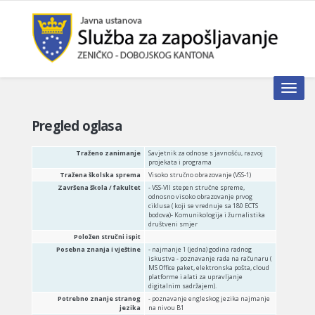
Toggle n
Pregled oglasa
Traženo zanimanje
Savjetnik za odnose s javnošću, razvoj
projekata i programa
Tražena školska sprema
Visoko stručno obrazovanje (VSS-1)
Završena škola / fakultet
- VSS-VII stepen stručne spreme,
odnosno visoko obrazovanje prvog
ciklusa ( koji se vrednuje sa 180 ECTS
bodova)- Komunikologija i žurnalistika
društveni smjer
Položen stručni ispit
Posebna znanja i vještine
- najmanje 1 (jedna) godina radnog
iskustva - poznavanje rada na računaru (
MS Office paket, elektronska pošta, cloud
platforme i alati za upravljanje
digitalnim sadržajem).
Potrebno znanje stranog
- poznavanje engleskog jezika najmanje
jezika
na nivou B1