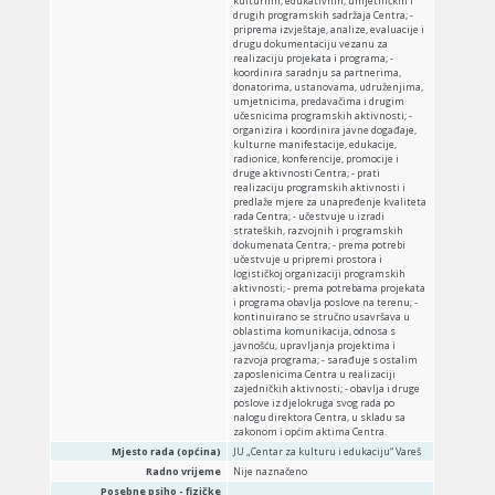
kulturnih, edukativnih, umjetničkih i
drugih programskih sadržaja Centra; -
priprema izvještaje, analize, evaluacije i
drugu dokumentaciju vezanu za
realizaciju projekata i programa; -
koordinira saradnju sa partnerima,
donatorima, ustanovama, udruženjima,
umjetnicima, predavačima i drugim
učesnicima programskih aktivnosti; -
organizira i koordinira javne događaje,
kulturne manifestacije, edukacije,
radionice, konferencije, promocije i
druge aktivnosti Centra; - prati
realizaciju programskih aktivnosti i
predlaže mjere za unapređenje kvaliteta
rada Centra; - učestvuje u izradi
strateških, razvojnih i programskih
dokumenata Centra; - prema potrebi
učestvuje u pripremi prostora i
logističkoj organizaciji programskih
aktivnosti; - prema potrebama projekata
i programa obavlja poslove na terenu; -
kontinuirano se stručno usavršava u
oblastima komunikacija, odnosa s
javnošću, upravljanja projektima i
razvoja programa; - sarađuje s ostalim
zaposlenicima Centra u realizaciji
zajedničkih aktivnosti; - obavlja i druge
poslove iz djelokruga svog rada po
nalogu direktora Centra, u skladu sa
zakonom i općim aktima Centra.
Mjesto rada (općina)
JU „Centar za kulturu i edukaciju“ Vareš
Radno vrijeme
Nije naznačeno
Posebne psiho - fizičke