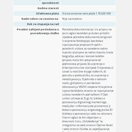
sposobnosti
Godine starosti
Očekivana plata
Visina osnovne neto plaće 1.763,00 KM
Radni odnos se zasniva na:
Nije naznačeno
Rok za stupanje na rad
Posebni zahtjevi poslodavca u
Potrebna dokumentacija: Uz prijavu na
posredovanju službe
Javni oglas kandidat je dužan priložiti
sljedeće potrebne dokumente (originali
li ovjerene fotokopije), kao dokaz
ispunjavanja propisanih općih i
posebnih uslova za navedeno radno
mjesto: a) prijava za radno mjesto, kraća
biografija, adresa i kontak telefon
(prijava mora biti potpisana od
podnosioca prijave), b) uvjerenje o
državljanstvu (ne starijeod 3 mjeseca), c)
Izvod iz matične knjige rođenih, d)
potvrdu o prebivalištu, e) uvjerenje o
nekažnjavanju, f) potvrda o radnom
stažu, g) diplomu o završenom
obrazovanju VSS/VII stepena h) ovjerena
izjava kandidata vezana za ispunjavanje
uslova navedenih pod tačkom II Opći
uslovi, alineje e), f), g), h), i) dokaz o
poznavanju digitalnog marketinga,
medijske i informacijske pismenost j)
dokaz o poznavanju engleskog jezika B1
k) dokaz o poznavanju rada na računaru
V Javni oglas će biti objavljen u:
dnevnom listu „Oslobođenje“ te
integralno na web-stranici Općine Vareš
i web-stranici Služba za zapošljavanje