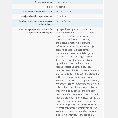
Traži se osoba
Nije uneseno
Spol
Nebitno
Trazeno radno iskustvo
Sa iskustvom
Broj traženih zaposlenika
1 izvršilac
Na koje vrijeme se zasniva
Neodređeno
radni odnos
Naziv i opis poslova koje će
Opis poslova: - planira, koordinira i
zaposlenik obavljati
provodi aktivnosti odnosa s javnošću
Centra; - izrađuje komunikacijske
planove, saopćenja za javnost,
promotivne materijale i druge
informativne sadržaje; - ostvaruje i
održava saradnju s medijima,
partnerima, javnim institucijama,
organizacijama civilnog društva i
drugim relevantnim subjektima; -
upravlja službenim kanalima
komunikacije Centra, uključujući
internet stranicu i društvene mreže; -
prati, analizira i predlaže unapređenje
vidljivosti i promocije programa i
aktivnosti Centra; - prati javne pozive,
grantove i druge izvore finansiranja iz
oblasti kulture, obrazovanja, mladih,
kreativnih industrija i društvenog
razvoja; - učestvuje u pripremi, izradi i
razvoju projektnih prijedloga, aplikacija
i prateće dokumentacije; - koordinira
realizaciju projekata i programa Centra
te prati ostvarenje projektnih ciljeva,
aktivnosti i rezultata; - učestvuje u
planiranju, razvoju i unapređenju