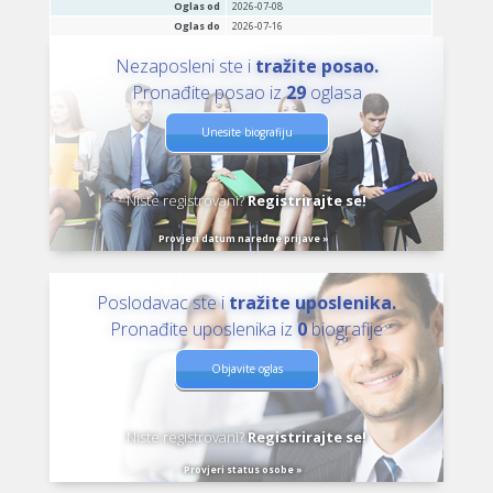
Oglas od
2026-07-08
Oglas do
2026-07-16
Nezaposleni ste i
tražite posao.
Pronađite posao iz
29
oglasa
Unesite biografiju
Niste registrovani?
Registrirajte se!
Provjeri datum naredne prijave »
Poslodavac ste i
tražite uposlenika.
Pronađite uposlenika iz
0
biografije
Objavite oglas
Niste registrovani?
Registrirajte se!
Provjeri status osobe »