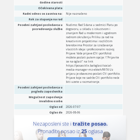
Godine starosti
Očekivana plata
Radni odnos se zasniva na:
Nije naznačeno
Rok za stupanje na rad
Posebni zahtjevi poslodavca u
Nudimo: Rad 5 dana u sedmici Platu po
posredovanju službe
dogovoru, u skladu s iskustvom i
znanjem Rad u modernom i ugodnom
radnom okruženju Priliku za rad na
kreativnim projektima i različitim
brendovima Prostor za izražavanje
vlastitih ideja i profesionalni razvoj
Prijave: Vaše prijave (CV i portfolio)
možete poslati putem opcije: \"Prijavite
se na oglas\" na link
https://posao.klix.ba/oglasi/social-
media-manager-mz-ebteh/9974 Uz
prijavu je obavezno poslati CV i portfolio.
Prijave koje ne sadrže CV i portfolio neće
biti uzete u razmatranje.
Posebni zahtjevi poslodavca u
pogledu zaposlenika
Mogućnost zaposlenja
invalidne osobe
Oglas od
2026-07-07
Oglas do
2026-08-06
Nezaposleni ste i
tražite posao.
Pronađite posao iz
25
oglasa