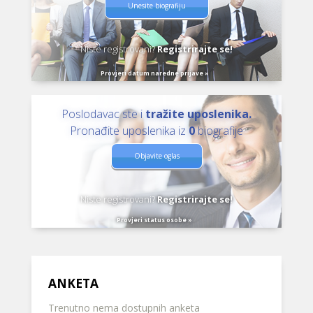
Unesite biografiju
Niste registrovani?
Registrirajte se!
Provjeri datum naredne prijave »
Poslodavac ste i
tražite uposlenika.
Pronađite uposlenika iz
0
biografije
Objavite oglas
Niste registrovani?
Registrirajte se!
Provjeri status osobe »
ANKETA
Trenutno nema dostupnih anketa