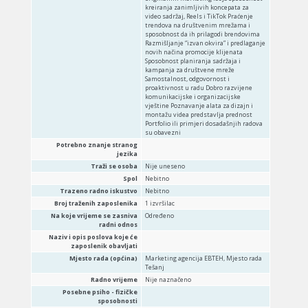
kreiranja zanimljivih koncepata za
video sadržaj, Reels i TikTok Praćenje
trendova na društvenim mrežama i
sposobnost da ih prilagodi brendovima
Razmišljanje “izvan okvira” i predlaganje
novih načina promocije klijenata
Sposobnost planiranja sadržaja i
kampanja za društvene mreže
Samostalnost, odgovornost i
proaktivnost u radu Dobro razvijene
komunikacijske i organizacijske
vještine Poznavanje alata za dizajn i
montažu videa predstavlja prednost
Portfolio ili primjeri dosadašnjih radova
su obavezni
Potrebno znanje stranog
jezika
Traži se osoba
Nije uneseno
Spol
Nebitno
Trazeno radno iskustvo
Nebitno
Broj traženih zaposlenika
1 izvršilac
Na koje vrijeme se zasniva
Određeno
radni odnos
Naziv i opis poslova koje će
zaposlenik obavljati
Mjesto rada (općina)
Marketing agencija EBTEH, Mjesto rada
Tešanj
Radno vrijeme
Nije naznačeno
Posebne psiho - fizičke
sposobnosti