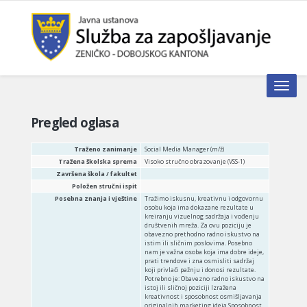
Toggle n
Pregled oglasa
Traženo zanimanje
Social Media Manager (m/ž)
Tražena školska sprema
Visoko stručno obrazovanje (VSS-1)
Završena škola / fakultet
Položen stručni ispit
Posebna znanja i vještine
Tražimo iskusnu, kreativnu i odgovornu
osobu koja ima dokazane rezultate u
kreiranju vizuelnog sadržaja i vođenju
društvenih mreža. Za ovu poziciju je
obavezno prethodno radno iskustvo na
istim ili sličnim poslovima. Posebno
nam je važna osoba koja ima dobre ideje,
prati trendove i zna osmisliti sadržaj
koji privlači pažnju i donosi rezultate.
Potrebno je: Obavezno radno iskustvo na
istoj ili sličnoj poziciji Izražena
kreativnost i sposobnost osmišljavanja
originalnih marketing ideja Sposobnost