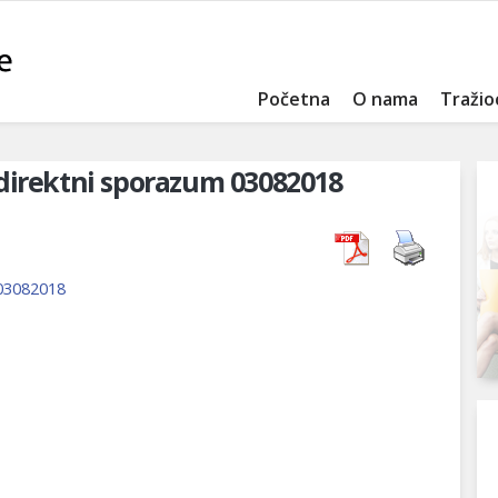
Početna
O nama
Tražio
direktni sporazum 03082018
 03082018