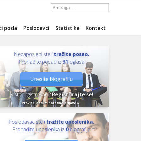
ci posla
Poslodavci
Statistika
Kontakt
Nezaposleni ste i
tražite posao.
Pronađite posao iz
31
oglasa
Unesite biografiju
Niste registrovani?
Registrirajte se!
Provjeri datum naredne prijave »
Poslodavac ste i
tražite uposlenika.
Pronađite uposlenika iz
0
biografije