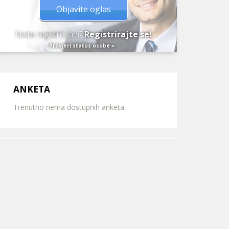
Objavite oglas
Niste registrovani?
Registrirajte se!
Provjeri status osobe »
ANKETA
Trenutno nema dostupnih anketa