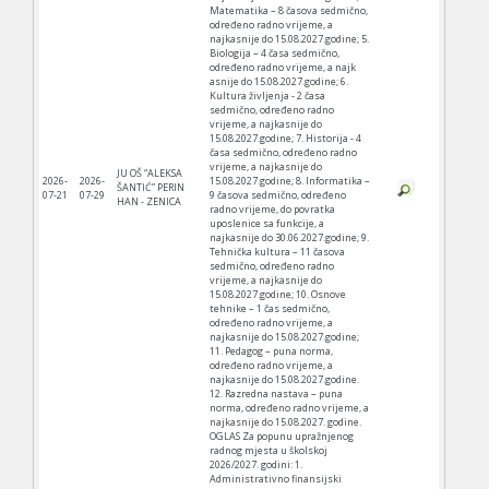
Matematika – 8 časova sedmično,
određeno radno vrijeme, a
najkasnije do 15.08.2027.godine; 5.
Biologija – 4 časa sedmično,
određeno radno vrijeme, a najk
asnije do 15.08.2027.godine; 6.
Kultura življenja - 2 časa
sedmično, određeno radno
vrijeme, a najkasnije do
15.08.2027.godine; 7. Historija - 4
časa sedmično, određeno radno
vrijeme, a najkasnije do
JU OŠ “ALEKSA
2026-
2026-
15.08.2027.godine; 8. Informatika –
ŠANTIĆ” PERIN
07-21
07-29
9 časova sedmično, određeno
HAN - ZENICA
radno vrijeme, do povratka
uposlenice sa funkcije, a
najkasnije do 30.06.2027.godine; 9.
Tehnička kultura – 11 časova
sedmično, određeno radno
vrijeme, a najkasnije do
15.08.2027.godine; 10. Osnove
tehnike – 1 čas sedmično,
određeno radno vrijeme, a
najkasnije do 15.08.2027.godine;
11. Pedagog – puna norma,
određeno radno vrijeme, a
najkasnije do 15.08.2027.godine.
12. Razredna nastava – puna
norma, određeno radno vrijeme, a
najkasnije do 15.08.2027. godine.
OGLAS Za popunu upražnjenog
radnog mjesta u školskoj
2026/2027. godini: 1.
Administrativno finansijski