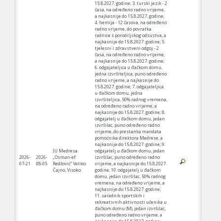
15.8.2027. godine; 3. turski jezik - 2
časa, na određeno radno vrijeme,
a najkasnije do 15.8.2027. godine;
4. hemija - 12 časova, na određeno
radno vrijeme, do povratka
radnice s porodiljskog odsustva, a
najkasnije do 15.8.2027. godine; 5.
tjelesni i zdravstveni odgoj - 2
časa, na određeno radno vrijeme,
a najkasnije do 15.8.2027. godine;
6. odgajateljica u đačkom domu,
jedna izvršiteljica, puno određeno
radno vrijeme, a najkasnije do
15.8.2027. godine; 7. odgajateljica
u đačkom domu, jedna
izvršiteljica, 50% radnog vremena,
na određeno radno vrijeme, a
najkasnije do 15.8.2027. godine; 8.
odgajatelj u đačkom domu, jedan
izvršilac, puno određeno radno
vrijeme, do prestanka mandata
pomoćnika direktora Medrese, a
najkasnije do 15.8.2027. godine; 9.
JU Medresa
odgajatelj u đačkom domu, jedan
2026-
2026-
„Osman-ef.
izvršilac, puno određeno radno
07-21
08-05
Redžović“ Veliko
vrijeme, a najkasnije do 15.8.2027.
Čajno, Visoko
godine; 10. odgajatelj u đačkom
domu, jedan izvršilac, 50% radnog
vremena, na određeno vrijeme, a
najkasnije do 15.8.2027. godine;
11. saradnik sportskih i
rekreativnih aktivnosti učenika u
đačkom domu (M), jedan izvršilac,
puno određeno radno vrijeme, a