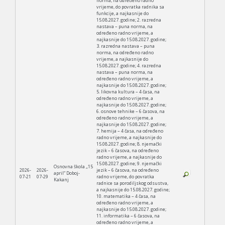
norma, na određeno radno
vrijeme, do povratka radnika sa
funkcije, a najkasnije do
15.08.2027. godine; 2. razredna
nastava – puna norma, na
određeno radno vrijeme, a
najkasnije do 15.08.2027. godine;
3. razredna nastava – puna
norma, na određeno radno
vrijeme, a najkasnije do
15.08.2027. godine; 4. razredna
nastava – puna norma, na
određeno radno vrijeme, a
najkasnije do 15.08.2027. godine;
5. likovna kultura – 4 časa, na
određeno radno vrijeme, a
najkasnije do 15.08.2027. godine;
6. osnove tehnike – 6 časova, na
određeno radno vrijeme, a
najkasnije do 15.08.2027. godine;
7. hemija – 4 časa, na određeno
radno vrijeme, a najkasnije do
15.08.2027. godine; 8. njemački
jezik – 6 časova, na određeno
radno vrijeme, a najkasnije do
15.08.2027. godine; 9. njemački
Osnovna škola „15
2026-
2026-
jezik – 6 časova, na određeno
april“ Doboj-
07-21
07-29
radno vrijeme, do povratka
Kakanj
radnice sa porodiljskog odsustva,
a najkasnije do 15.08.2027. godine;
10. matematika – 4 časa, na
određeno radno vrijeme, a
najkasnije do 15.08.2027. godine;
11. informatika – 6 časova, na
određeno radno vrijeme, a