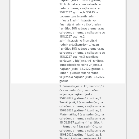
najkasnije do 15.8.2027. godine;
12. bibliotekar - puno određeno
radno vrijeme, a najkasnije do
15.8.2027. godine; b) OGLAS za
popunu upražnjenih radnih
mjesta 1. administrativno-
finansijski radnik u školi, jedan
izvršilac, 50% radnog vremena, na
određeno vrijeme, a najkasnije do
15.8.2027. godine; 2.
administrativno-finansijski
radnik u đačkom domu, jedan
izvršilac, 50% radnog vremena, na
određeno vrijeme, a najkasnije do
15.8.2027. godine; 3. radnik na
održavanju higijene, tri izvršioca,
puno određeno radno vrijeme, a
najkasnije do 15.8.2027. godine; 4.
kuhar - puno određeno radno
vrijeme, a najkasnije do 15.8.2027.
godine.
1. Bosanski jezik i književnost, 12
časova sedmično, na određeno
vrijeme, a najkasnije do
15.08.2027. godine- 1 izvršilac, 2.
Turski jezik, 2 časa sedmično, na
određeno vrijeme, a najkasnije do
15.08.2027. godine- 1 izvršilac, 3.
Matematika, 4 časa sedmično, na
određeno vrijeme, a najkasnije do
15. 08.2027. godine - 1 izvršilac, 4.
Informatika, 1 čas sedmično, na
određeno vrijeme, a najkasnije do
15.08.2027. godine- 1 izvršilac, 5.
Tjelesni i zdravstveni odgoj, 14