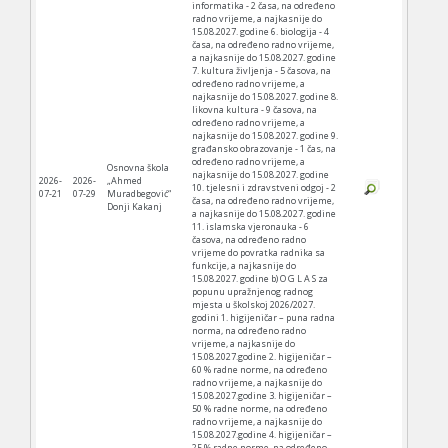
informatika - 2 časa, na određeno
radno vrijeme, a najkasnije do
15.08.2027. godine 6. biologija - 4
časa, na određeno radno vrijeme,
a najkasnije do 15.08.2027. godine
7. kultura življenja - 5 časova, na
određeno radno vrijeme, a
najkasnije do 15.08.2027. godine 8.
likovna kultura - 9 časova, na
određeno radno vrijeme, a
najkasnije do 15.08.2027. godine 9.
građansko obrazovanje - 1 čas, na
određeno radno vrijeme, a
Osnovna škola
najkasnije do 15.08.2027. godine
2026-
2026-
„Ahmed
10. tjelesni i zdravstveni odgoj - 2
07-21
07-29
Muradbegović“
časa, na određeno radno vrijeme,
Donji Kakanj
a najkasnije do 15.08.2027. godine
11. islamska vjeronauka - 6
časova, na određeno radno
vrijeme do povratka radnika sa
funkcije, a najkasnije do
15.08.2027. godine b) O G L A S za
popunu upražnjenog radnog
mjesta u školskoj 2026/2027.
godini 1. higijeničar – puna radna
norma, na određeno radno
vrijeme, a najkasnije do
15.08.2027.godine 2. higijeničar –
60 % radne norme, na određeno
radno vrijeme, a najkasnije do
15.08.2027.godine 3. higijeničar –
50 % radne norme, na određeno
radno vrijeme, a najkasnije do
15.08.2027.godine 4. higijeničar –
25 % radne norme, na određeno