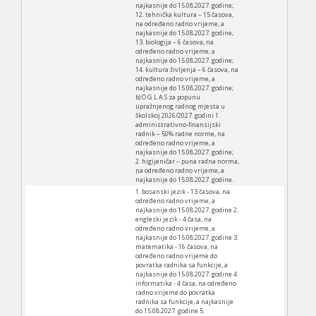
najkasnije do 15.08.2027. godine;
12. tehnička kultura – 15 časova,
na određeno radno vrijeme, a
najkasnije do 15.08.2027. godine;
13. biologija – 6 časova, na
određeno radno vrijeme, a
najkasnije do 15.08.2027. godine;
14. kultura življenja – 6 časova, na
određeno radno vrijeme, a
najkasnije do 15.08.2027. godine;
b) O G L A S za popunu
upražnjenog radnog mjesta u
školskoj 2026/2027. godini 1.
administrativno-finansijski
radnik – 50% radne norme, na
određeno radno vrijeme, a
najkasnije do 15.08.2027. godine;
2. higijeničar – puna radna norma,
na određeno radno vrijeme, a
najkasnije do 15.08.2027. godine.
1. bosanski jezik - 13 časova, na
određeno radno vrijeme, a
najkasnije do 15.08.2027. godine 2.
engleski jezik - 4 časa, na
određeno radno vrijeme, a
najkasnije do 15.08.2027. godine 3.
matematika - 16 časova, na
određeno radno vrijeme do
povratka radnika sa funkcije, a
najkasnije do 15.08.2027. godine 4.
informatika - 4 časa, na određeno
radno vrijeme do povratka
radnika sa funkcije, a najkasnije
do 15.08.2027. godine 5.