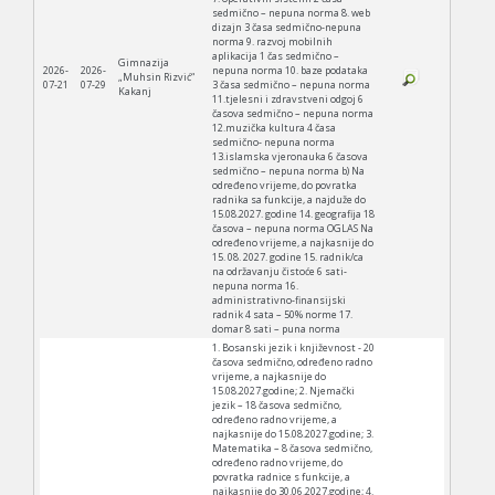
sedmično – nepuna norma 8. web
dizajn 3 časa sedmično-nepuna
norma 9. razvoj mobilnih
aplikacija 1 čas sedmično –
Gimnazija
2026-
2026-
nepuna norma 10. baze podataka
„Muhsin Rizvić“
07-21
07-29
3 časa sedmično – nepuna norma
Kakanj
11.tjelesni i zdravstveni odgoj 6
časova sedmično – nepuna norma
12.muzička kultura 4 časa
sedmično- nepuna norma
13.islamska vjeronauka 6 časova
sedmično – nepuna norma b) Na
određeno vrijeme, do povratka
radnika sa funkcije, a najduže do
15.08.2027. godine 14. geografija 18
časova – nepuna norma OGLAS Na
određeno vrijeme, a najkasnije do
15. 08. 2027. godine 15. radnik/ca
na održavanju čistoće 6 sati-
nepuna norma 16.
administrativno-finansijski
radnik 4 sata – 50% norme 17.
domar 8 sati – puna norma
1. Bosanski jezik i književnost - 20
časova sedmično, određeno radno
vrijeme, a najkasnije do
15.08.2027.godine; 2. Njemački
jezik – 18 časova sedmično,
određeno radno vrijeme, a
najkasnije do 15.08.2027.godine; 3.
Matematika – 8 časova sedmično,
određeno radno vrijeme, do
povratka radnice s funkcije, a
najkasnije do 30.06.2027.godine; 4.