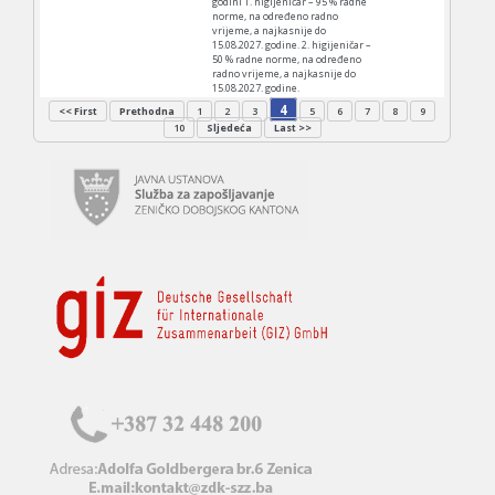
godini 1. higijeničar – 95 % radne
norme, na određeno radno
vrijeme, a najkasnije do
15.08.2027. godine. 2. higijeničar –
50 % radne norme, na određeno
radno vrijeme, a najkasnije do
15.08.2027. godine.
4
<< First
Prethodna
1
2
3
5
6
7
8
9
10
Sljedeća
Last >>