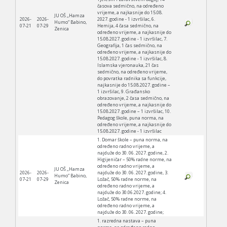
časova sedmično, na određeno
vrijeme, a najkasnije do 15.08.
JU OŠ „Hamza
2026-
2026-
2027. godine - 1 izvršilac, 6.
Humo“ Babino,
07-21
07-29
Hemija, 4 časa sedmično, na
Zenica
određeno vrijeme, a najkasnije do
15.08.2027. godine - 1 izvršilac, 7.
Geografija, 1 čas sedmično, na
određeno vrijeme, a najkasnije do
15.08.2027. godine - 1 izvršilac, 8.
Islamska vjeronauka, 21 čas
sedmično, na određeno vrijeme,
do povratka radnika sa funkcije,
najkasnije do 15.08.2027. godine –
1 izvršilac, 9. Građansko
obrazovanje, 2 časa sedmično, na
određeno vrijeme, a najkasnije do
15.08.2027. godine – 1 izvršilac, 10.
Pedagog škole, puna norma, na
određeno vrijeme, a najkasnije do
15.08.2027. godine - 1 izvršilac
1. Domar škole – puna norma, na
određeno radno vrijeme, a
najduže do 30. 06. 2027. godine, 2.
Higijeničar – 50% radne norme, na
određeno radno vrijeme, a
JU OŠ „Hamza
2026-
2026-
najduže do 30. 06. 2027. godine, 3.
Humo“ Babino,
07-21
07-29
Ložač, 50% radne norme, na
Zenica
određeno radno vrijeme, a
najduže do 30.06.2027. godine; 4.
Ložač, 50% radne norme, na
određeno radno vrijeme, a
najduže do 30. 06. 2027. godine;
1. razredna nastava – puna