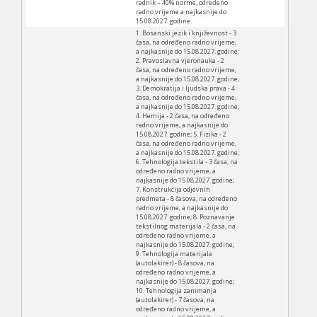
radnik – 40% norme, određeno
radno vrijeme a najkasnije do
15.08.2027. godine.
1. Bosanski jezik i književnost - 3
časa, na određeno radno vrijeme,
a najkasnije do 15.08.2027. godine;
2. Pravoslavna vjeronauka - 2
časa, na određeno radno vrijeme,
a najkasnije do 15.08.2027. godine;
3. Demokratija i ljudska prava - 4
časa, na određeno radno vrijeme,
a najkasnije do 15.08.2027. godine;
4. Hemija - 2 časa, na određeno
radno vrijeme, a najkasnije do
15.08.2027. godine; 5. Fizika - 2
časa, na određeno radno vrijeme,
a najkasnije do 15.08.2027. godine;
6. Tehnologija tekstila - 3 časa, na
određeno radno vrijeme, a
najkasnije do 15.08.2027. godine;
7. Konstrukcija odjevnih
predmeta - 8 časova, na određeno
radno vrijeme, a najkasnije do
15.08.2027. godine; 8. Poznavanje
tekstilnog materijala - 2 časa, na
određeno radno vrijeme, a
najkasnije do 15.08.2027. godine;
9. Tehnologija materijala
(autolakirer) - 8 časova, na
određeno radno vrijeme, a
najkasnije do 15.08.2027. godine;
10. Tehnologija zanimanja
(autolakirer) - 7 časova, na
određeno radno vrijeme, a