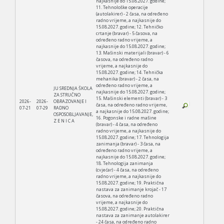
najkasnije do 15.08.2027. godine;
11. Tehnološke operacije
(autolakirer) - 2 časa, na određeno
radno vrijeme, a najkasnije do
15.08.2027. godine; 12. Tehničko
crtanje (bravar) - 5 časova, na
određeno radno vrijeme, a
najkasnije do 15.08.2027. godine;
13. Mašinski materijali (bravar) - 6
časova, na određeno radno
vrijeme, a najkasnije do
15.08.2027. godine; 14. Tehnička
mehanika (bravar) - 2 časa, na
određeno radno vrijeme, a
JU SREDNJA ŠKOLA
najkasnije do 15.08.2027. godine;
ZA STRUČNO
15. Mašinski elementi (bravar) - 3
2026-
2026-
OBRAZOVANJE I
časa, na određeno radno vrijeme,
07-21
07-29
RADNO
a najkasnije do 15.08.2027. godine;
OSPOSOBLJAVANJE,
16. Pogonske i radne mašine
Z E N I C A
(bravar) - 4 časa, na određeno
radno vrijeme, a najkasnije do
15.08.2027. godine; 17. Tehnologija
zanimanja (bravar) - 3 časa, na
određeno radno vrijeme, a
najkasnije do 15.08.2027. godine;
18. Tehnologija zanimanja
(cvjećar) - 4 časa, na određeno
radno vrijeme, a najkasnije do
15.08.2027. godine; 19. Praktična
nastava za zanimanje krojač - 17
časova, na određeno radno
vrijeme, a najkasnije do
15.08.2027. godine; 20. Praktična
nastava za zanimanje autolakirer
- 24 časa, na određeno radno