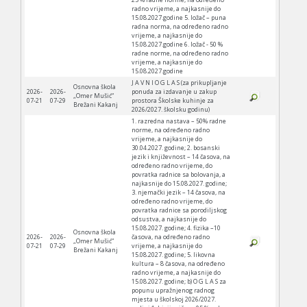
radno vrijeme, a najkasnije do
15.08.2027.godine 5. ložač – puna
radna norma, na određeno radno
vrijeme, a najkasnije do
15.08.2027.godine 6. ložač - 50 %
radne norme, na određeno radno
vrijeme, a najkasnije do
15.08.2027.godine
J A V N I O G L A S (za prikupljanje
Osnovna škola
2026-
2026-
ponuda za izdavanje u zakup
„Omer Mušić“
07-21
07-29
prostora Školske kuhinje za
Brežani Kakanj
2026/2027. školsku godinu)
1. razredna nastava – 50% radne
norme, na određeno radno
vrijeme, a najkasnije do
30.04.2027. godine; 2. bosanski
jezik i književnost – 14 časova, na
određeno radno vrijeme, do
povratka radnice sa bolovanja, a
najkasnije do 15.08.2027. godine;
3. njemački jezik – 14 časova, na
određeno radno vrijeme, do
povratka radnice sa porodiljskog
odsustva, a najkasnije do
15.08.2027. godine; 4. fizika –10
Osnovna škola
2026-
2026-
časova, na određeno radno
„Omer Mušić“
07-21
07-29
vrijeme, a najkasnije do
Brežani Kakanj
15.08.2027. godine; 5. likovna
kultura – 8 časova, na određeno
radno vrijeme, a najkasnije do
15.08.2027. godine; b) O G L A S za
popunu upražnjenog radnog
mjesta u školskoj 2026/2027.