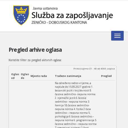
Toggle n
Pregled arhive oglasa
Koristite filter za pregled aktvnih oglasa:
Prikazujemo 31 - 40 od 4365 zapisa
Oglas
Oglas
Mjesto rada
Traženo zanimanje
Pregled
od
do
Na određeno radno vrijeme, a
najduže do 15.08.2027. godine 1.
bosanski jezik i književnost 8
časova sedmično- nepuna norma
2. njemački jezik 6 časova
sedmično - nepuna norma 3.
hemija 18 časova sedmično-
nepuna norma 4. fizika 2 časa
sedmično – nepuna norma 5.
psihologija 6 časova sedmično –
nepuna norma 6. programiranje 5
časova sedmično – nepuna norma
7. operativni sistemi 2 časa