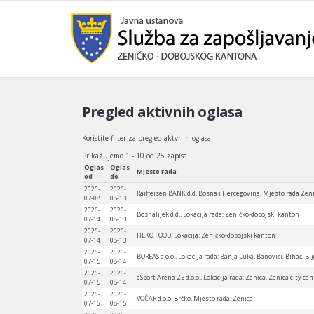
Pregled aktivnih oglasa
Koristite filter za pregled aktvnih oglasa:
Prikazujemo 1 - 10 od 25 zapisa
Oglas
Oglas
Mjesto rada
od
do
2026-
2026-
Raiffeisen BANK d.d. Bosna i Hercegovina, Mjesto rada Zen
07-08
08-13
2026-
2026-
Bosnalijek d.d., Lokacija rada: Zeničko-dobojski kanton
07-14
08-13
2026-
2026-
HEKO FOOD, Lokacija: Zeničko-dobojski kanton
07-14
08-13
2026-
2026-
BOREAS d.o.o., Lokacija rada: Banja Luka, Banovići, Bihać, Bij
07-15
08-14
2026-
2026-
eSport Arena ZE d.o.o., Lokacija rada: Zenica, Zenica city c
07-15
08-14
2026-
2026-
VOĆAR d.o.o. Brčko, Mjesto rada: Zenica
07-16
08-15