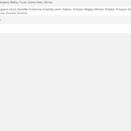
arajevo, Blažuj, Tuzla, Usora, Vitez, Zenica
ugojno, Cazin, Goražde, Gračanica, Gradiška, Jelah, Kakanj , Kiseljak, Maglaj, Mostar, Prijedor, Prnjavor, Sar
nica, Živinice, Zvornik
m