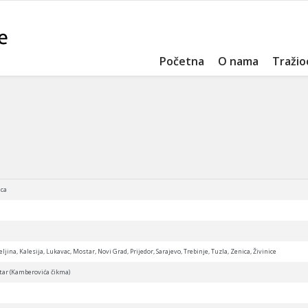
Početna
O nama
Tražio
ica
eljina, Kalesija, Lukavac, Mostar, Novi Grad, Prijedor, Sarajevo, Trebinje, Tuzla, Zenica, Živinice
entar (Kamberovića čikma)