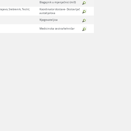
Blagajnik u mjenjačnici (m/ž)
ajevo, Srebrenik, Teslić,
Koordinator dostave- Dostavljač
autodijelova
Njegovateljica
Medicinska sestra/tehničar