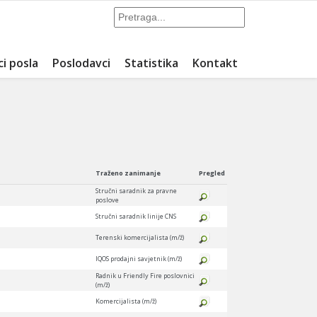
ci posla
Poslodavci
Statistika
Kontakt
Traženo zanimanje
Pregled
Stručni saradnik za pravne
poslove
Stručni saradnik linije CNS
Terenski komercijalista (m/ž)
IQOS prodajni savjetnik (m/ž)
Radnik u Friendly Fire poslovnici
(m/ž)
Komercijalista (m/ž)