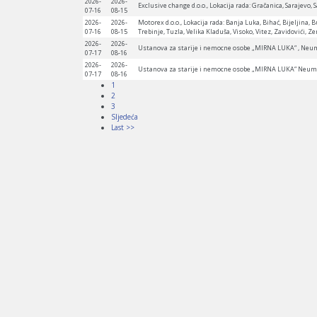
2026-
2026-
Exclusive change d.o.o., Lokacija rada: Gračanica, Sarajevo, S
07-16
08-15
2026-
2026-
Motorex d.o.o., Lokacija rada: Banja Luka, Bihać, Bijeljina, B
07-16
08-15
Trebinje, Tuzla, Velika Kladuša, Visoko, Vitez, Zavidovići, Ze
2026-
2026-
Ustanova za starije i nemocne osobe „MIRNA LUKA“ , Neu
07-17
08-16
2026-
2026-
Ustanova za starije i nemocne osobe „MIRNA LUKA“ Neum
07-17
08-16
1
2
3
Sljedeća
Last >>