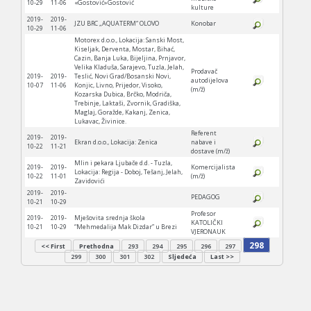
10-29
11-06
«Gostović»Gostović
kulture
2019-
2019-
JZU BRC „AQUATERM“ OLOVO
Konobar
10-29
11-06
Motorex d.o.o., Lokacija: Sanski Most,
Kiseljak, Derventa, Mostar, Bihać,
Cazin, Banja Luka, Bijeljina, Prnjavor,
Velika Kladuša, Sarajevo, Tuzla, Jelah,
Prodavač
2019-
2019-
Teslić, Novi Grad/Bosanski Novi,
autodijelova
10-07
11-06
Konjic, Livno, Prijedor, Visoko,
(m/ž)
Kozarska Dubica, Brčko, Modriča,
Trebinje, Laktaši, Zvornik, Gradiška,
Maglaj, Goražde, Kakanj, Zenica,
Lukavac, Živinice.
Referent
2019-
2019-
Ekran d.o.o., Lokacija: Zenica
nabave i
10-22
11-21
dostave (m/ž)
Mlin i pekara Ljubače d.d. - Tuzla,
2019-
2019-
Komercijalista
Lokacija: Regija - Doboj, Tešanj, Jelah,
10-22
11-01
(m/ž)
Zavidovići
2019-
2019-
PEDAGOG
10-21
10-29
Profesor
2019-
2019-
Mješovita srednja škola
KATOLIČKI
10-21
10-29
“Mehmedalija Mak Dizdar” u Brezi
VJERONAUK
298
<< First
Prethodna
293
294
295
296
297
299
300
301
302
Sljedeća
Last >>