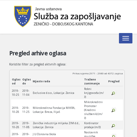
Toggle n
Pregled arhive oglasa
Koristite filter za pregled aktvnih oglasa:
Prikazujemo 2971 - 2980 od 4372 zapisa
Oglas
Oglas
Traženo
Mjesto rada
Pregled
od
do
zanimanje
Robni
2019-
2019-
Exclusive d.o.o., Lokacija: Zenica
knjigovođa (m/
10-25
11-04
ž)
Mikrokreditni
Promoter
2019-
2019-
Mikrokreditna Fondacija MIKRA,
(Kreditni
10-28
11-25
Lokacija: Breza, Ilijaš
službenik) (m/
ž)
2019-
2019-
Zenička industrija mlijeka ZIM d.d.,
Kordinator
10-28
11-08
Lokacija: Zenica
prodaje (m/ž)
Nastavnik
2019-
2019-
J.U.Osnovna škola
muzičke