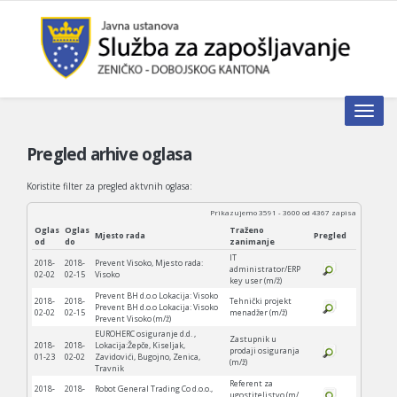
Toggle n
Pregled arhive oglasa
Koristite filter za pregled aktvnih oglasa:
Prikazujemo 3591 - 3600 od 4367 zapisa
Oglas
Oglas
Traženo
Mjesto rada
Pregled
od
do
zanimanje
IT
2018-
2018-
Prevent Visoko, Mjesto rada:
administrator/ERP
02-02
02-15
Visoko
key user (m/ž)
Prevent BH d.o.o Lokacija: Visoko
2018-
2018-
Tehnički projekt
Prevent BH d.o.o Lokacija: Visoko
02-02
02-15
menadžer (m/ž)
Prevent Visoko (m/ž)
EUROHERC osiguranje d.d. ,
Zastupnik u
2018-
2018-
Lokacija:Žepče, Kiseljak,
prodaji osiguranja
01-23
02-02
Zavidovići, Bugojno, Zenica,
(m/ž)
Travnik
Referent za
2018-
2018-
Robot General Trading Co d.o.o.,
ugostiteljstvo (m/