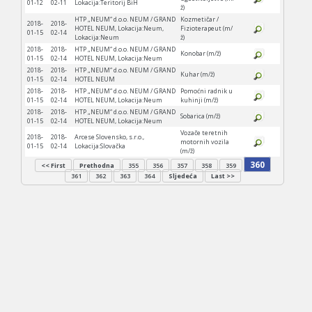
01-12
02-11
Lokacija:Teritorij BiH
ž)
HTP „NEUM“ d.o.o. NEUM / GRAND
Kozmetičar /
2018-
2018-
HOTEL NEUM, Lokacija:Neum,
Fizioterapeut (m/
01-15
02-14
Lokacija:Neum
ž)
2018-
2018-
HTP „NEUM“ d.o.o. NEUM / GRAND
Konobar (m/ž)
01-15
02-14
HOTEL NEUM, Lokacija:Neum
2018-
2018-
HTP „NEUM“ d.o.o. NEUM / GRAND
Kuhar (m/ž)
01-15
02-14
HOTEL NEUM
2018-
2018-
HTP „NEUM“ d.o.o. NEUM / GRAND
Pomoćni radnik u
01-15
02-14
HOTEL NEUM, Lokacija:Neum
kuhinji (m/ž)
2018-
2018-
HTP „NEUM“ d.o.o. NEUM / GRAND
Sobarica (m/ž)
01-15
02-14
HOTEL NEUM, Lokacija:Neum
Vozače teretnih
2018-
2018-
Arcese Slovensko, s.r.o.,
motornih vozila
01-15
02-14
Lokacija:Slovačka
(m/ž)
360
<< First
Prethodna
355
356
357
358
359
361
362
363
364
Sljedeća
Last >>