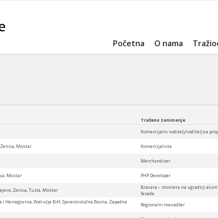
Početna
O nama
Tražio
Traženo zanimanje
Komercijalni voditelj/voditeljica pro
 Zenica, Mostar
Komercijalista
Merchandiser
ica, Mostar
PHP Developer
Bravara – montera na ugradnji alumini
ajevo, Zenica, Tuzla, Mostar
fasada
a i Hercegovina, Područje BiH, Sjeveroistočna Bosna, Zapadna
Regionalni menadžer