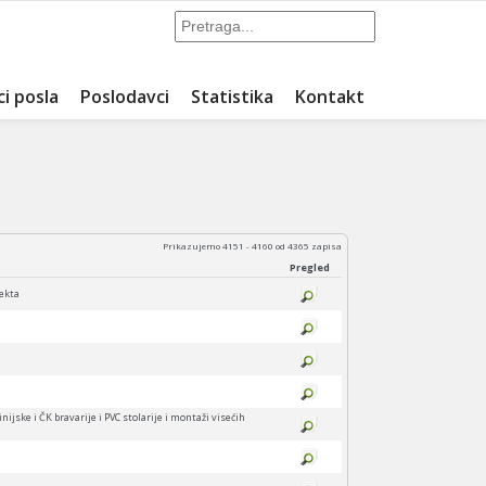
ci posla
Poslodavci
Statistika
Kontakt
Prikazujemo 4151 - 4160 od 4365 zapisa
Pregled
jekta
jske i ČK bravarije i PVC stolarije i montaži visećih