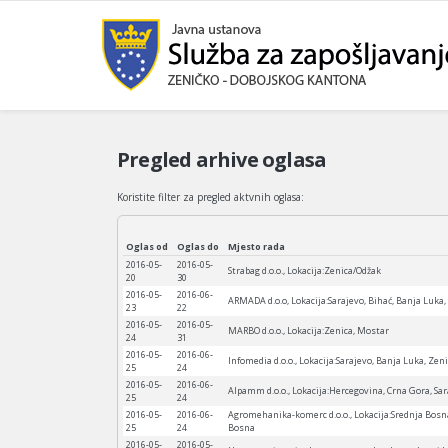
Pregled arhive oglasa
Koristite filter za pregled aktvnih oglasa:
Oglas od
Oglas do
Mjesto rada
2016-05-
2016-05-
Strabag d.o.o., Lokacija:Zenica/Odžak
20
30
2016-05-
2016-06-
ARMADA d.o.o, Lokacija:Sarajevo, Bihać, Banja Luka,
23
22
2016-05-
2016-05-
MARBO d.o.o., Lokacija:Zenica, Mostar
24
31
2016-05-
2016-06-
Infomedia d.o.o., Lokacija:Sarajevo, Banja Luka, Zen
25
24
2016-05-
2016-06-
Alpamm d.o.o., Lokacija:Hercegovina, Crna Gora, Sar
25
24
2016-05-
2016-06-
Agromehanika-komerc d.o.o., Lokacija:Srednja Bosn
25
24
Bosna
2016-05-
2016-05-