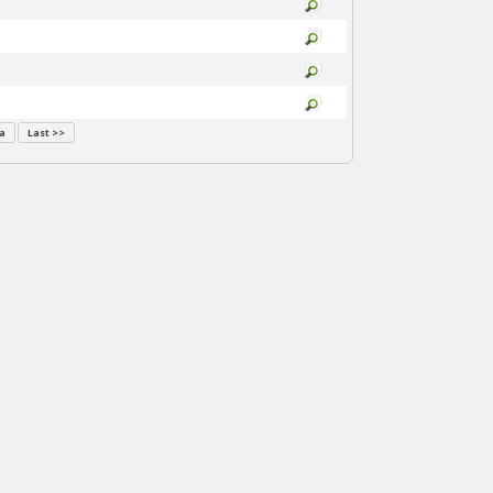
a
Last >>