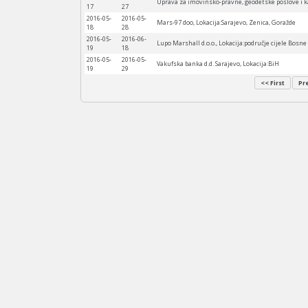
Uprava za imovinsko-pravne, geodetske poslove i 
17
27
2016-05-
2016-05-
Mars-97 doo, Lokacija:Sarajevo, Zenica, Goražde
18
28
2016-05-
2016-06-
Lupo Marshall d.o.o., Lokacija:područje cijele Bosne
19
18
2016-05-
2016-05-
Vakufska banka d.d. Sarajevo, Lokacija:BiH
19
29
<< First
Pr