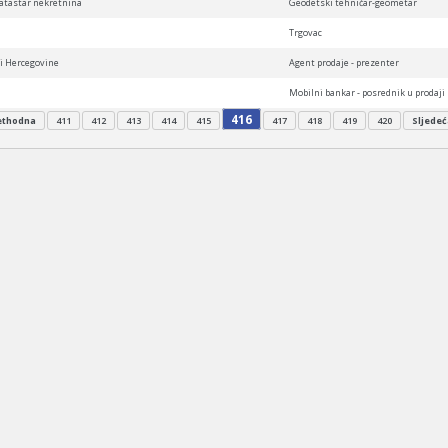
katastar nekretnina
Geodetski tehničar-geometar
Trgovac
 i Hercegovine
Agent prodaje - prezenter
Mobilni bankar - posrednik u prodaji
416
ethodna
411
412
413
414
415
417
418
419
420
Sljedeć