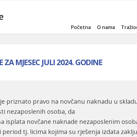
Početna
O nama
Tražio
ZA MJESEC JULI 2024. GODINE
ma je priznato pravo na novčanu naknadu u skla
osti nezaposlenih osoba, da
ena isplata novčane naknade nezaposlenim osoba
period tj. licima kojima su rješenja izdata zaklj