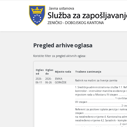
Pregled arhive oglasa
Koristite filter za pregled aktvnih oglasa:
Oglas
Oglas
Mjesto rada
Traženo zanimanje
od
do
2026-
2026-
EMKA
Radnik na mašini za livenje zamka
06-11
06-26
GORAŽDE
1. Središnja administrativna služba 1.1.
kontrolor - instruktor matične evidencij
mjestom rada u Mostaru IV stepen ……………
…………………………………………………… 1 izvršilac na neod
VII stepen …………………………………………………… 1 izvrš
.............................................................
Referent za poslove isplate penzija i naknada IV st
stepen ......................................................
na neodređeno vrijeme 4. Kantonalna administrativna
neodređeno vrijeme 4.2. Saradnik - kompletator VI st
............................................................