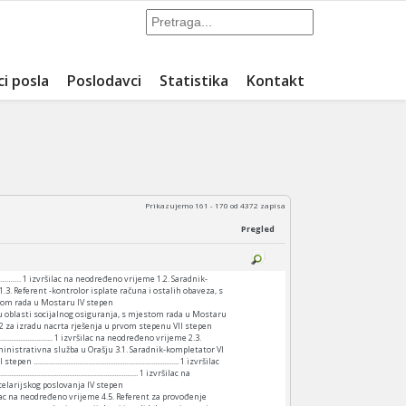
ci posla
Poslodavci
Statistika
Kontakt
Prikazujemo 161 - 170 od 4372 zapisa
Pregled
. 1 izvršilac na neodređeno vrijeme 1.2. Saradnik-
eferent -kontrolor isplate računa i ostalih obaveza, s
om rada u Mostaru IV stepen
oblasti socijalnog osiguranja, s mjestom rada u Mostaru
a izradu nacrta rješenja u prvom stepenu VII stepen
.................................... 1 izvršilac na neodređeno vrijeme 2.3.
antonalna administrativna služba u Orašju 3.1. Saradnik-kompletator VI
..................................................................... 1 izvršilac
............................................. 1 izvršilac na
rent kancelarijskog poslovanja IV stepen
.............. 1 izvršilac na neodređeno vrijeme 4.5. Referent za provođenje