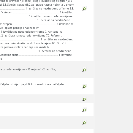
eme 4.6. Referent za provođenje penzijskog i invalidskog osiguranja u
užba u Zenici 5.1. Stručni saradnik 2 za izradu nacrta rješenja u prvom
........................................... 1 izvršilac na neodređeno vrijeme 5.3.
...................................................................... 1 izvršilac
................................. 1 izvršilac na neodređeno vrijeme
.................................................... 1 izvršilac na neodređeno
................................................................... 1 izvršilac na
a poslove isplate penzija i naknada IV
..................... 1 izvršilac na neodređeno vrijeme 7. Kantonalna
........... 2 izvršioca na neodređeno vrijeme 7.2. Referent
........................................................ 1 izvršilac na neodređeno
me 8. Kantonalna administrativna služba u Sarajevu 8.1. Stručni
eferent za poslove isplate penzija i naknada IV
.................................................... 1 izvršilac na neodređeno
.................................................................. 1 izvršilac
me
na određeno vrijeme - 12 mjeseci - 2 radnika,
 Odjelu psihijatrije, 4. Doktor medicine – na Odjelu