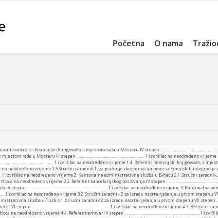
Početna
O nama
Tražio
 Referent-kontrolor-finansijski knjigovođa s mjestom rada u Mostaru IV stepen ……………………………………………………
e s mjestom rada u Mostaru VI stepen …………………………………………………… 1 izvršilac na neodređeno vrijeme 1.3. R
……………………………………… 1 izvršilac na neodređeno vrijeme 1.4. Referent finansijski knjigovođa, s mjest
ređeno vrijeme 1.5.Stručni saradnik 1, za praćenje i koordinaciju procesa Europskih integracija u 
ilac na neodređeno vrijeme 2. Kantonalna administrativna služba u Bihaću 2.1. Stručni saradnik 2 z
.................... 2 izvršioca na neodređeno vrijeme 2.2. Referent kancelarijskog poslovanja IV stepen ..............................................
epen.................................................................................... 1 izvršilac na neodređeno vrijeme 3. K
.......................... 1 izvršilac na neodređeno vrijeme 3.2. Stručni saradnik 2 za izradu nacrta rješenja u prvom stepenu VII stepen ...........
 služba u Tuzli 4.1. Stručni saradnik 2 za izradu nacrta rješenja u prvom stepenu VII stepen .................................
epen ................................................................................ 1 izvršilac na neodređeno vrijeme 4.3. Refe
.................. 2 izvršioca na neodređeno vrijeme 4.4. Referent arhivar IV stepen ...............................................................