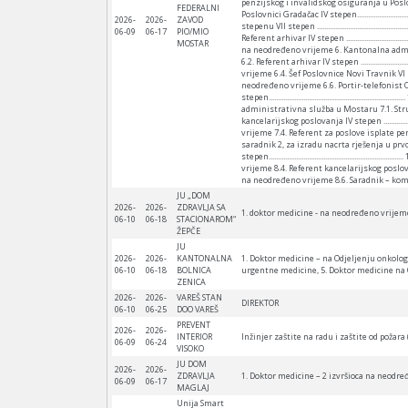
penzijskog i invalidskog osiguranja u Poslovnici Ži
FEDERALNI
Poslovnici Gradačac IV stepen......................
2026-
2026-
ZAVOD
stepenu VII stepen .........................................
06-09
06-17
PIO/MIO
Referent arhivar IV stepen .................................
MOSTAR
na neodređeno vrijeme 6. Kantonalna administrativn
6.2. Referent arhivar IV stepen ............................
vrijeme 6.4. Šef Poslovnice Novi Travnik VI stepen..........
neodređeno vrijeme 6.6. Portir-telefonist Osnovna šk
stepen.....................................................
administrativna služba u Mostaru 7.1. Stručni sarad
kancelarijskog poslovanja IV stepen ........................
vrijeme 7.4. Referent za poslove isplate penzija i 
saradnik 2, za izradu nacrta rješenja u prvom stepe
stepen.....................................................
vrijeme 8.4. Referent kancelarijskog poslovanja IV stepen.
na neodređeno vrijeme 8.6. Saradnik – kompletator u Po
JU „DOM
2026-
2026-
ZDRAVLJA SA
1. doktor medicine - na neodređeno vrijeme 
06-10
06-18
STACIONAROM“
ŽEPČE
JU
2026-
2026-
KANTONALNA
1. Doktor medicine – na Odjeljenju onkologi
06-10
06-18
BOLNICA
urgentne medicine, 5. Doktor medicine na 
ZENICA
2026-
2026-
VAREŠ STAN
DIREKTOR
06-10
06-25
DOO VAREŠ
PREVENT
2026-
2026-
INTERIOR
Inžinjer zaštite na radu i zaštite od požara (
06-09
06-24
VISOKO
JU DOM
2026-
2026-
ZDRAVLJA
1. Doktor medicine – 2 izvršioca na neodr
06-09
06-17
MAGLAJ
Unija Smart