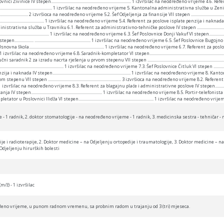
vinice IV stepen................................................................................ 1 izvršilac na neodređeno vrij
.......................................................... 1 izvršilac na neodređeno vrijeme 5. Kantonalna administrativna sl
..................................... 2 izvršioca na neodređeno vrijeme 5.2. Šef Odjeljenja za finansije VII stepen ................................
............................................. 1 izvršilac na neodređeno vrijeme 5.4. Referent za poslove isplate penzija i naknada IV stepen ........
a služba u Travniku 6.1. Referent za administrativno-tehničke poslove IV stepen ..........................................
............................................... 1 izvršilac na neodređeno vrijeme 6.3. Šef Poslovnice Donji Vakuf VI stepen.........................
......... ........................................................ 1 izvršilac na neodređeno vrijeme 6.5. Šef Poslovnice Bugojno VI stepen........
ola........................................................................... 1 izvršilac na neodređeno vrijeme 6.7. Referent z
...................... 1 izvršilac na neodređeno vrijeme 6.8. Saradnik-kompletator VI stepen......................................................
nik 2 za izradu nacrta rješenja u prvom stepenu VII stepen ...................................................................
..................................................... 1 izvršilac na neodređeno vrijeme 7.3. Šef Poslovnice Čitluk VI stepen ......................
naknada IV stepen.............................................................................. 1 izvršilac na neodređeno vrije
nu VII stepen ......................................................................... 3 izvršioca na neodređeno vrijeme 8.2. R
..................... 1 izvršilac na neodređeno vrijeme 8.3. Referent za blagajnu plaće i administrativne poslove IV stepen.....................
...................................................................... 1 izvršilac na neodređeno vrijeme 8.5. Portir-telefonista Osnovna škola.
slovnici Ilidža VI stepen........................................................................... 1 izvršilac na neodređeno vrije
- 1 radnik, 2. doktor stomatologije - na neodređeno vrijeme - 1 radnik, 3. medicinska sestra - tehničar - 
je i radioterapije, 2. Doktor medicine – na Odjeljenju ortopedije i traumatologije, 3. Doktor medicine – na
Odjeljenju hirurških bolesti
m/ž) - 1 izvršilac
eđeno vrijeme, u punom radnom vremenu, sa probnim radom u trajanju od 3 (tri) mjeseca.