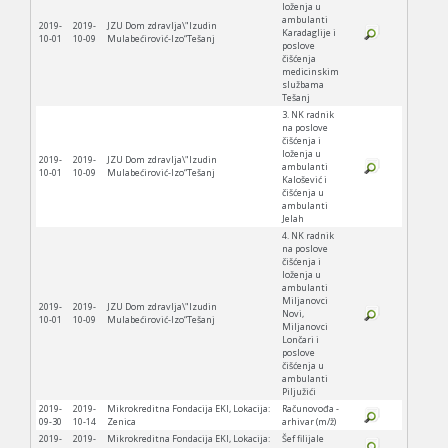
loženja u
ambulanti
2019-
2019-
JZU Dom zdravlja\"Izudin
Karadaglije i
10-01
10-09
Mulabećirović-Izo“Tešanj
poslove
čišćenja
medicinskim
službama
Tešanj
3. NK radnik
na poslove
čišćenja i
loženja u
2019-
2019-
JZU Dom zdravlja\"Izudin
ambulanti
10-01
10-09
Mulabećirović-Izo“Tešanj
Kalošević i
čišćenja u
ambulanti
Jelah
4. NK radnik
na poslove
čišćenja i
loženja u
ambulanti
Miljanovci
2019-
2019-
JZU Dom zdravlja\"Izudin
Novi,
10-01
10-09
Mulabećirović-Izo“Tešanj
Miljanovci
Lončari i
poslove
čišćenja u
ambulanti
Piljužići
2019-
2019-
Mikrokreditna Fondacija EKI, Lokacija:
Računovođa -
09-30
10-14
Zenica
arhivar (m/ž)
2019-
2019-
Mikrokreditna Fondacija EKI, Lokacija:
Šef filijale