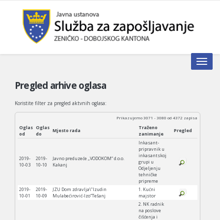
Toggle n
Pregled arhive oglasa
Koristite filter za pregled aktvnih oglasa:
Prikazujemo 3071 - 3080 od 4372 zapisa
Oglas
Oglas
Traženo
Mjesto rada
Pregled
od
do
zanimanje
Inkasant-
pripravnik u
inkasantskoj
2019-
2019-
Javno preduzeće „VODOKOM“ d.o.o.
grupi u
10-03
10-10
Kakanj
Odjeljenju
tehničke
pripreme
2019-
2019-
JZU Dom zdravlja\"Izudin
1. Kućni
10-01
10-09
Mulabećirović-Izo“Tešanj
majstor
2. NK radnik
na poslove
čišćenja i