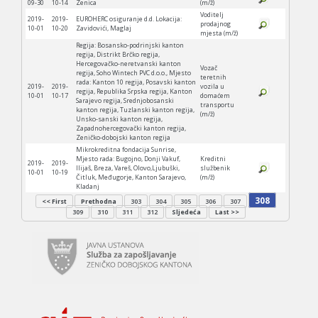
09-30
10-14
Zenica
(m/ž)
Voditelj
2019-
2019-
EUROHERC osiguranje d.d. Lokacija:
prodajnog
10-01
10-20
Zavidovići, Maglaj
mjesta (m/ž)
Regija: Bosansko-podrinjski kanton
regija, Distrikt Brčko regija,
Hercegovačko-neretvanski kanton
Vozač
regija, Soho Wintech PVC d.o.o., Mjesto
teretnih
rada: Kanton 10 regija, Posavski kanton
2019-
2019-
vozila u
regija, Republika Srpska regija, Kanton
10-01
10-17
domaćem
Sarajevo regija, Srednjobosanski
transportu
kanton regija, Tuzlanski kanton regija,
(m/ž)
Unsko-sanski kanton regija,
Zapadnohercegovački kanton regija,
Zeničko-dobojski kanton regija
Mikrokreditna fondacija Sunrise,
Mjesto rada: Bugojno, Donji Vakuf,
Kreditni
2019-
2019-
Ilijaš, Breza, Vareš, Olovo,Ljubuški,
službenik
10-01
10-19
Čitluk, Međugorje, Kanton Sarajevo,
(m/ž)
Kladanj
308
<< First
Prethodna
303
304
305
306
307
309
310
311
312
Sljedeća
Last >>