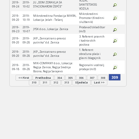
VOZAČ
2019-
2019-
JU „DOM ZDRAVLJA SA
SANITETSKOG
09-24
10-02
STACIONAROM ŽEPČE“
VOZILA
Mikrokreditni
2019-
2019-
Mikrokreditna Fondacija MIKRA,
Promoter (Kreditni
09-20
10-19
Lokacija: Jelah - Tešanj
službenik)
2019-
2019-
Prodavač/skladištar
JYSK d.o.o., Lokacija: Zenica
09-23
10-07
(m/ž)
3. Referent pravnih
2019-
2019-
JKP „Zenicatrans-prevoz
i kadrovskih
09-20
09-28
putnika“ d.d. Zenica
poslova
1. Referent
2019-
2019-
JKP „Zenicatrans-prevoz
obračuna plaća i
09-20
09-28
putnika“ d.d. Zenica
glavni blagajnik
MIK-COMPANY d.o.o., Lokacija:
2019-
2019-
Regionalni voditelj
Regija Zenice, Regija Srednja
09-18
09-28
prodaje (m/ž)
Bosna, Regija Sarajevo
309
<< First
Prethodna
304
305
306
307
308
310
311
312
313
Sljedeća
Last >>