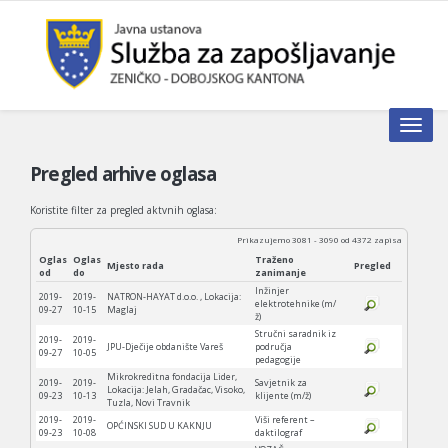
Toggle n
Pregled arhive oglasa
Koristite filter za pregled aktvnih oglasa:
Prikazujemo 3081 - 3090 od 4372 zapisa
Oglas
Oglas
Traženo
Mjesto rada
Pregled
od
do
zanimanje
Inžinjer
2019-
2019-
NATRON-HAYAT d.o.o. , Lokacija:
elektrotehnike (m/
09-27
10-15
Maglaj
ž)
Stručni saradnik iz
2019-
2019-
JPU-Dječije obdanište Vareš
područja
09-27
10-05
pedagogije
Mikrokreditna fondacija Lider,
2019-
2019-
Savjetnik za
Lokacija: Jelah, Gradačac, Visoko,
09-23
10-13
klijente (m/ž)
Tuzla, Novi Travnik
2019-
2019-
Viši referent –
OPĆINSKI SUD U KAKNJU
09-23
10-08
daktilograf