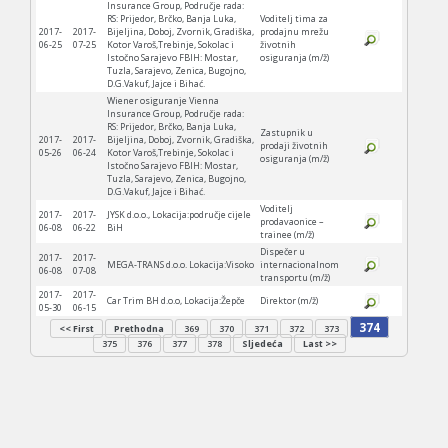
Insurance Group, Područje rada:
RS: Prijedor, Brčko, Banja Luka,
Voditelj tima za
2017-
2017-
Bijeljina, Doboj, Zvornik, Gradiška,
prodajnu mrežu
06-25
07-25
Kotor Varoš,Trebinje, Sokolac i
životnih
Istočno Sarajevo FBIH: Mostar,
osiguranja (m/ž)
Tuzla, Sarajevo, Zenica, Bugojno,
D.G.Vakuf, Jajce i Bihać.
Wiener osiguranje Vienna
Insurance Group, Područje rada:
RS: Prijedor, Brčko, Banja Luka,
Zastupnik u
2017-
2017-
Bijeljina, Doboj, Zvornik, Gradiška,
prodaji životnih
05-26
06-24
Kotor Varoš,Trebinje, Sokolac i
osiguranja (m/ž)
Istočno Sarajevo FBIH: Mostar,
Tuzla, Sarajevo, Zenica, Bugojno,
D.G.Vakuf, Jajce i Bihać.
Voditelj
2017-
2017-
JYSK d.o.o., Lokacija:područje cijele
prodavaonice –
06-08
06-22
BiH
trainee (m/ž)
Dispečer u
2017-
2017-
MEGA-TRANS d.o.o. Lokacija:Visoko
internacionalnom
06-08
07-08
transportu (m/ž)
2017-
2017-
Car Trim BH d.o.o, Lokacija:Žepče
Direktor (m/ž)
05-30
06-15
374
<< First
Prethodna
369
370
371
372
373
375
376
377
378
Sljedeća
Last >>