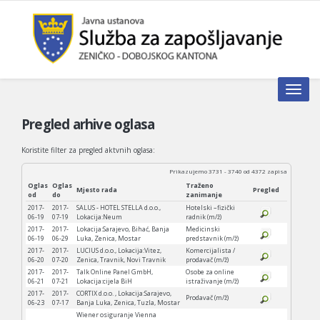
Toggle n
Pregled arhive oglasa
Koristite filter za pregled aktvnih oglasa:
Prikazujemo 3731 - 3740 od 4372 zapisa
Oglas
Oglas
Traženo
Mjesto rada
Pregled
od
do
zanimanje
2017-
2017-
SALUS - HOTEL STELLA d.o.o.,
Hotelski –fizički
06-19
07-19
Lokacija:Neum
radnik (m/ž)
2017-
2017-
Lokacija:Sarajevo, Bihać, Banja
Medicinski
06-19
06-29
Luka, Zenica, Mostar
predstavnik (m/ž)
2017-
2017-
LUCIUS d.o.o., Lokacija:Vitez,
Komercijalista /
06-20
07-20
Zenica, Travnik, Novi Travnik
prodavač (m/ž)
2017-
2017-
Talk Online Panel GmbH,
Osobe za online
06-21
07-21
Lokacija:cijela BiH
istraživanje (m/ž)
2017-
2017-
CORTIX d.o.o. , Lokacija:Sarajevo,
Prodavač (m/ž)
06-23
07-17
Banja Luka, Zenica, Tuzla, Mostar
Wiener osiguranje Vienna