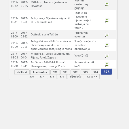
Monter
2017-
2017-
SGH d.o.o., Tuzla, mjesto rada:
centralnog
05-12
05-25
Hrvatska
grijanja
Radnici za
izvođenje
2017-
2017-
Safir, d.o.o., - Mjesto rada (grad ili
pjeskarenja i
05-11
05-26
sl.) – terenski rad
farbanja na
terenu
2017-
2017-
Pripravnik -
Općinski sud u Tešnju
05-09
05-22
volonter
Pedagoški zavod Ministarstva za
Stručni savjetnik
2017-
2017-
obrazovanje, nauku, kulturu i
za oblast
05-09
05-20
sport Zeničko-dobojskog kantona
obrazovanja
2017-
2017-
Mlinar d.d. , Lokacija:Dubrovnik,
Vozač (m/ž)
05-05
06-04
Rijeka, Poreč, Zagreb
2017-
2017-
Raiffeisen BANK d.d. Bosna i
Šalterski radnik
05-08
05-11
Hercegovina, Lokacija:Visoko
(m/ž)
375
<< First
Prethodna
370
371
372
373
374
376
377
378
379
Sljedeća
Last >>