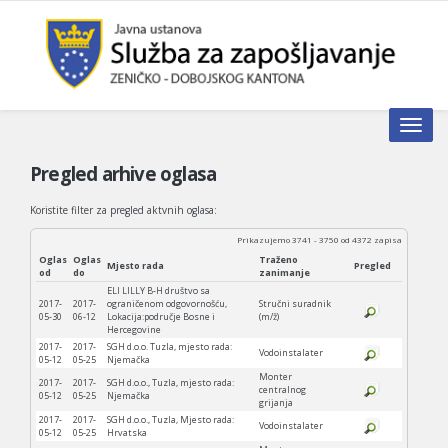
Toggle n
Pregled arhive oglasa
Koristite filter za pregled aktvnih oglasa:
Prikazujemo 3741 - 3750 od 4372 zapisa
Oglas
Oglas
Traženo
Mjesto rada
Pregled
od
do
zanimanje
ELI LILLY B-H društvo sa
2017-
2017-
ograničenom odgovornošću,
Stručni suradnik
05-30
06-12
Lokacija:područje Bosne i
(m/ž)
Hercegovine
2017-
2017-
SGH d.o.o. Tuzla, mjesto rada:
Vodoinstalater
05-12
05-25
Njemačka
Monter
2017-
2017-
SGH d.o.o., Tuzla, mjesto rada:
centralnog
05-12
05-25
Njemačka
grijanja
2017-
2017-
SGH d.o.o., Tuzla, Mjesto rada:
Vodoinstalater
05-12
05-25
Hrvatska