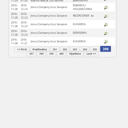
11-24
01-24
Mjesto rada je ZDO kanton
predstavnik
2016-
2016-
SOBARICA I
Jonuz Company d.o.o. Sarajevo
11-28
12-23
HIGIJENIČARKA
2016-
2016-
Jonuz Company d.o.o. Sarajevo
RECEPCIONER - ka
11-28
12-23
2016-
2016-
Jonuz Company d.o.o. Sarajevo
KUHARICA
11-28
12-23
2016-
2016-
Jonuz Company d.o.o. Sarajevo
SERVISERKA
11-28
12-23
2016-
2016-
Jonuz Company d.o.o. Sarajevo
KUHARICA
11-28
11-21
396
<< First
Prethodna
391
392
393
394
395
397
398
399
400
Sljedeća
Last >>