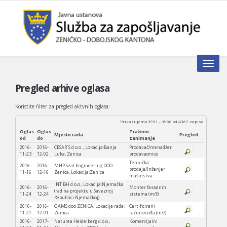
Toggle n
Pregled arhive oglasa
Koristite filter za pregled aktvnih oglasa:
Prikazujemo 3951 - 3960 od 4367 zapisa
Oglas
Oglas
Traženo
Mjesto rada
Pregled
od
do
zanimanje
2016-
2016-
CESAR´S d.o.o. , Lokacija:Banja
Prodavač/menadžer
11-23
12-02
Luka, Zenica
prodavaonice
Tehnička
2016-
2016-
MHP Seal Engineering DOO
prodaja/Inženjer
11-16
12-16
Zenica, Lokacija:Zenica
mašinstva
INT BH d.o.o., Lokacija:Njemačka
2016-
2016-
Monter fasadnih
(rad na projektu u Saveznoj
11-24
12-24
sistema (m/ž)
Republici Njemačkoj)
2016-
2016-
GAMS doo ZENICA, Lokacija rada:
Certificirani
11-21
12-01
Zenica
računovođa (m/ž)
2016-
2017-
Naturea Heidelberg d.o.o.,
Komercijalni