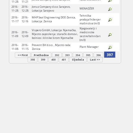
11-28
11-21
2016-
2016-
Jonuz Company d.o.o. Sarajevo,
MENADŽER
11-28
12-28
Lokacija: Sarajevo
Tehnička
2016-
2016-
MHP Seal Engineering DOO Zenica,
prodaja/Inženjer
11-17
12-16
Lokacija: Zenica
mašinstva (m/ž)
Njegovatelji i
Vispero GmbH, Lokacija: Njemačka,
2016-
2016-
medicinske
Mjesto zaposlenja: starački domovi,
11-09
12-09
sestre/tehničari
bolnice i klinike širom Njemačke
(m/ž)
2016-
2016-
Prevent BH d.o.o. , Mjesto rada:
Plant Manager
11-08
11-15
Zenica
397
<< First
Prethodna
392
393
394
395
396
398
399
400
401
Sljedeća
Last >>