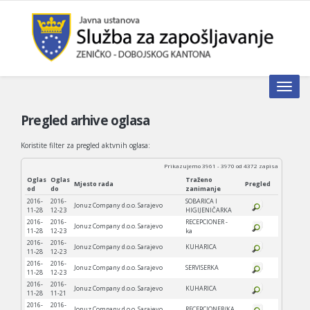
Toggle n
Pregled arhive oglasa
Koristite filter za pregled aktvnih oglasa:
Prikazujemo 3961 - 3970 od 4372 zapisa
Oglas
Oglas
Traženo
Mjesto rada
Pregled
od
do
zanimanje
2016-
2016-
SOBARICA I
Jonuz Company d.o.o. Sarajevo
11-28
12-23
HIGIJENIČARKA
2016-
2016-
RECEPCIONER -
Jonuz Company d.o.o. Sarajevo
11-28
12-23
ka
2016-
2016-
Jonuz Company d.o.o. Sarajevo
KUHARICA
11-28
12-23
2016-
2016-
Jonuz Company d.o.o. Sarajevo
SERVISERKA
11-28
12-23
2016-
2016-
Jonuz Company d.o.o. Sarajevo
KUHARICA
11-28
11-21
2016-
2016-
Jonuz Company d.o.o. Sarajevo
RECEPCIONER/KA