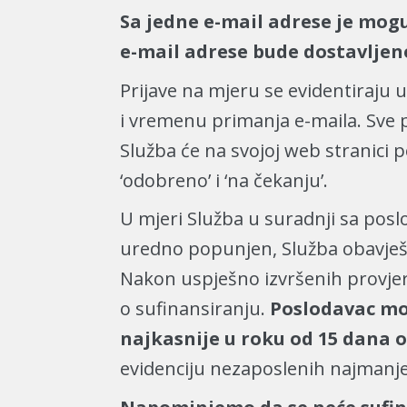
Sa jedne e-mail adrese je mog
e-mail adrese bude dostavljeno
Prijave na mjeru se evidentiraj
i vremenu primanja e-maila. Sve p
Služba će na svojoj web stranici p
‘odobreno’ i ‘na čekanju’.
U mjeri Služba u suradnji sa posl
uredno popunjen, Služba obavješta
Nakon uspješno izvršenih provjera
o sufinansiranju.
Poslodavac mo
najkasnije u roku od 15 dana 
evidenciju nezaposlenih najmanje