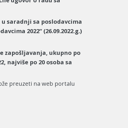
ile ugovor o radu sa
a u saradnji sa poslodavcima
lodavcima 2022
” (
26.09.2022.g.)
je zapošljavanja, ukupno po
2, najviše po 20 osoba sa
može preuzeti na web portalu