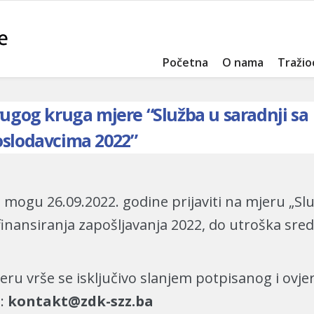
Početna
O nama
Tražio
Drugog kruga mjere “Služba u saradnji sa
oslodavcima 2022”
 mogu 26.09.2022. godine prijaviti na mjeru „Sl
ansiranja zapošljavanja 2022, do utroška sreds
eru vrše se isključivo slanjem potpisanog i ovj
u:
kontakt@zdk-szz.ba