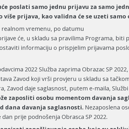
uće poslati samo jednu prijavu za samo jedn
 više prijava, kao validna će se uzeti samo 
u u realnom vremenu, po datumu
rijave će, u skladu sa pravilima Programa, biti 
ostaviti informaciju o prispjelim prijavama posl
odavcima 2022 Služba zaprima Obrazac SP 2022, te
va Zavod koji vrši provjeru u skladu sa tačkom 
, Zavod daje saglasnost, putem e-maila, Službi 
že zaposliti osobu momentom davanja sagl
od dana davanja saglasnosti.
Nezaposlena osob
 dan prije podnošenja Obrasca SP 2022.