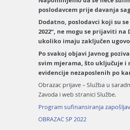
Napominjemo da se neće sufina
poslodavcem prije davanja sag
Dodatno, poslodavci koji su se 
2022“, ne mogu se prijaviti na
ukoliko imaju zaključen ugovo
Po svakoj objavi Javnog poziv
svim mjerama, što uključuje i 
evidencije nezaposlenih po ka
Obrazac prijave – Služba u sarad
Zavoda i web stranici Službe.
Program sufinansiranja zapošlja
OBRAZAC SP 2022