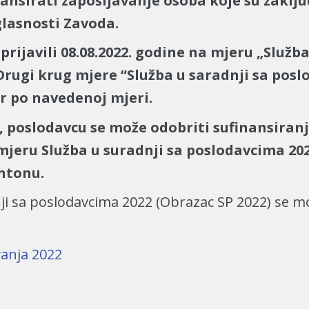
nsirati zapošljavanje osoba koje su zaključ
lasnosti Zavoda.
prijavili
08.08.2022. godine na mjeru „Služb
Drugi krug mjere
“
Služba u saradnji sa pos
r po navedenoj mjeri.
a, poslodavcu se može odobriti sufinansiran
mjeru Služba u suradnji sa poslodavcima 202
ntonu.
nji sa poslodavcima 2022 (Obrazac SP 2022) se 
vanja 2022