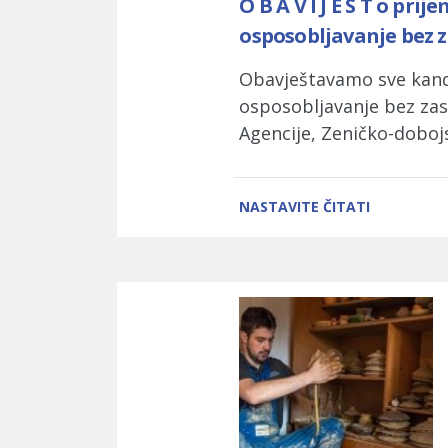
O B A V I J E S T o pr
osposobljavanje bez 
Obavještavamo sve kandid
osposobljavanje bez zas
Agencije, Zeničko-dobojs
NASTAVITE ČITATI