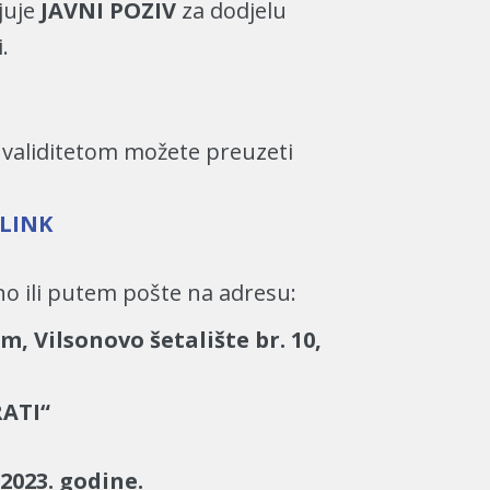
juje
JAVNI POZIV
za dodjelu
.
nvaliditetom možete preuzeti
LINK
o ili putem pošte na adresu:
, Vilsonovo šetalište br. 10,
RATI“
.2023. godine.