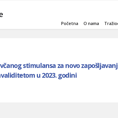
Početna
O nama
Tražio
ovčanog stimulansa za novo zapošljavan
nvaliditetom u 2023. godini