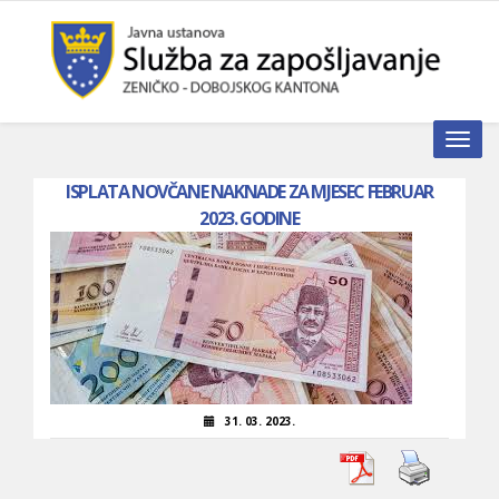
Toggle n
ISPLATA NOVČANE NAKNADE ZA MJESEC FEBRUAR
2023. GODINE
31. 03. 2023.