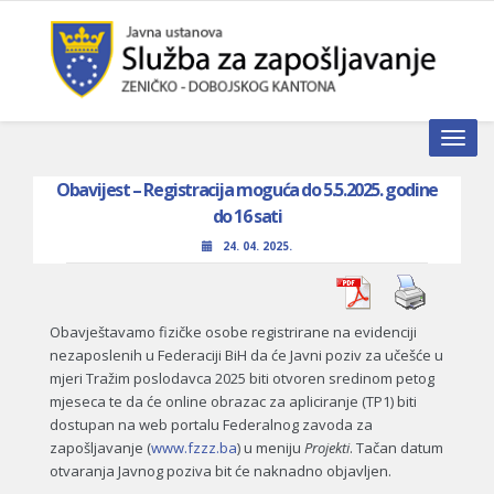
Toggle n
Obavijest – Registracija moguća do 5.5.2025. godine
do 16 sati
24. 04. 2025.
Obavještavamo fizičke osobe registrirane na evidenciji
nezaposlenih u Federaciji BiH da će Javni poziv za učešće u
mjeri Tražim poslodavca 2025 biti otvoren sredinom petog
mjeseca te da će online obrazac za apliciranje (TP1) biti
dostupan na web portalu Federalnog zavoda za
zapošljavanje (
www.fzzz.ba
) u meniju
Projekti
. Tačan datum
otvaranja Javnog poziva bit će naknadno objavljen.