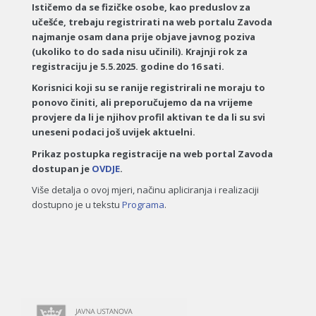
Ističemo da se fizičke osobe, kao preduslov za
učešće, trebaju registrirati na web portalu Zavoda
najmanje osam dana prije objave javnog poziva
(ukoliko to do sada nisu učinili). Krajnji rok za
registraciju je 5.5.2025. godine do 16 sati.
Korisnici koji su se ranije registrirali ne moraju to
ponovo činiti, ali preporučujemo da na vrijeme
provjere da li je njihov profil aktivan te da li su svi
uneseni podaci još uvijek aktuelni.
Prikaz postupka registracije na web portal Zavoda
dostupan je
OVDJE
.
Više detalja o ovoj mjeri, načinu apliciranja i realizaciji
dostupno je u tekstu
Programa
.