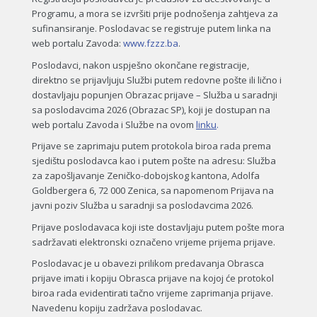
Programu, a mora se izvršiti prije podnošenja zahtjeva za
sufinansiranje. Poslodavac se registruje putem linka na
web portalu Zavoda:
www.fzzz.ba
.
Poslodavci, nakon uspješno okončane registracije,
direktno se prijavljuju Službi putem redovne pošte ili lično i
dostavljaju popunjen Obrazac prijave – Služba u saradnji
sa poslodavcima 2026 (Obrazac SP), koji je dostupan na
web portalu Zavoda i Službe na ovom
linku
.
Prijave se zaprimaju putem protokola biroa rada prema
sjedištu poslodavca kao i putem pošte na adresu: Služba
za zapošljavanje Zeničko-dobojskog kantona, Adolfa
Goldbergera 6, 72 000 Zenica, sa napomenom Prijava na
javni poziv Služba u saradnji sa poslodavcima 2026.
Prijave poslodavaca koji iste dostavljaju putem pošte mora
sadržavati elektronski označeno vrijeme prijema prijave.
Poslodavac je u obavezi prilikom predavanja Obrasca
prijave imati i kopiju Obrasca prijave na kojoj će protokol
biroa rada evidentirati tačno vrijeme zaprimanja prijave.
Navedenu kopiju zadržava poslodavac.