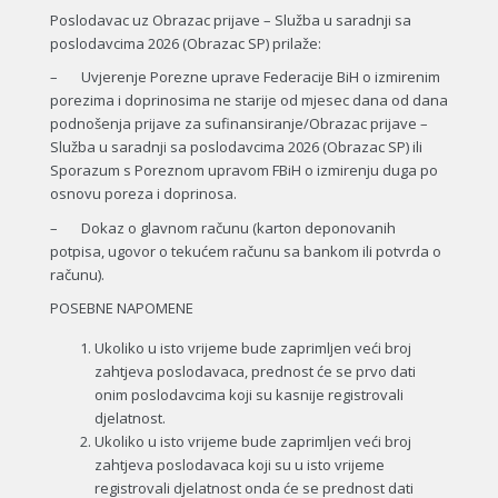
Poslodavac uz Obrazac prijave – Služba u saradnji sa
poslodavcima 2026 (Obrazac SP) prilaže:
– Uvjerenje Porezne uprave Federacije BiH o izmirenim
porezima i doprinosima ne starije od mjesec dana od dana
podnošenja prijave za sufinansiranje/Obrazac prijave –
Služba u saradnji sa poslodavcima 2026 (Obrazac SP) ili
Sporazum s Poreznom upravom FBiH o izmirenju duga po
osnovu poreza i doprinosa.
– Dokaz o glavnom računu (karton deponovanih
potpisa, ugovor o tekućem računu sa bankom ili potvrda o
računu).
POSEBNE NAPOMENE
Ukoliko u isto vrijeme bude zaprimljen veći broj
zahtjeva poslodavaca, prednost će se prvo dati
onim poslodavcima koji su kasnije registrovali
djelatnost.
Ukoliko u isto vrijeme bude zaprimljen veći broj
zahtjeva poslodavaca koji su u isto vrijeme
registrovali djelatnost onda će se prednost dati