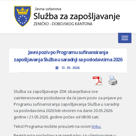
Toggle n
Javni poziv po Programu sufinansiranja
zapošljavanja Služba u saradnji sa poslodavcima 2026
13. 05. 2026.
Služba za zapošljavanje ZDK obavještava sve
zainteresovane poslodavce da će Javni poziv za prijave po
Programu sufinansiranja zapošljavanja Služba u saradnji
sa poslodavcima 2026 biti otvoren na dane 20.05.2026.
godine i 21.05.2026. godine počev od 08:00 sati.
Tekst Programa možete preuzeti na ovom
linku.
Registracija poslodavca je preduslov za učestvovanje u