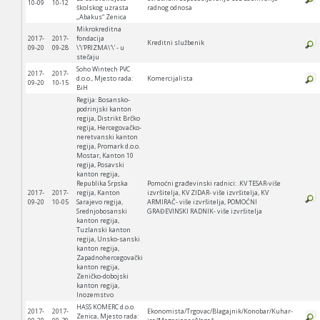
10-09
10-12
školskog uzrasta
radnog odnosa
„Abakus“ Zenica
Mikrokreditna
2017-
2017-
fondacija
Kreditni službenik
09-20
09-28
\'\'PRIZMA\'\' - u
stečaju
Soho Wintech PVC
2017-
2017-
d.o.o., Mjesto rada:
Komercijalista
09-20
10-15
BiH
Regija: Bosansko-
podrinjski kanton
regija, Distrikt Brčko
regija, Hercegovačko-
neretvanski kanton
regija, Promark d.o.o.
Mostar, Kanton 10
regija, Posavski
kanton regija,
Republika Srpska
Pomoćni građevinski radnici: .KV TESAR-više
2017-
2017-
regija, Kanton
izvršitelja, KV ZIDAR- više izvršitelja, KV
09-20
10-05
Sarajevo regija,
ARMIRAČ- više izvršitelja, POMOĆNI
Srednjobosanski
GRAĐEVINSKI RADNIK- više izvršitelja
kanton regija,
Tuzlanski kanton
regija, Unsko-sanski
kanton regija,
Zapadnohercegovački
kanton regija,
Zeničko-dobojski
kanton regija,
Inozemstvo
HASS KOMERC d.o.o.
2017-
2017-
Ekonomista/Trgovac/Blagajnik/Konobar/Kuhar-
Zenica, Mjesto rada: