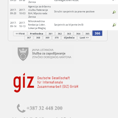
09-20
09-30
ica/Magacioner/Vozač
Zenica
Agencija za državnu
2017-
2017-
službu Federacije
Stručni savjetnik za pravne poslove
09-20
10-03
BiH, Mjesto rada:
Zenica
Mikrokreditna
2017-
2017-
fondacija Lider,
Savjetnik za klijente (m/ž)
09-14
10-13
Lokacija:Maglaj
366
<< First
Prethodna
361
362
363
364
365
367
368
369
370
Sljedeća
Last >>